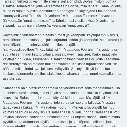
Tämä on tarkoitettu vain niille sivuille, joilla on phpBB-ohjelmiston luomaa
sisältöä. Toinen tapa, jolla keräämme tietoa on se, mitä lähetät. Tämä voi olla,
mutta ei rajoita: Viestin lähettäminen anonyyminä käyttäjänä (Jälkeenpäin
"anonyymit viestit"), rekisteröityminen "-= Maatalous Foorum =-"-sivustolle
(jälkeenpäin "omat tunnuksesi") ja lähettämäsi viestit rekisteröitymisen ja
sisäänkirjautumisen jälkeen (jälkeenpäin "omat viestisi").
Käyttäjätiliin tallennetaan ainakin nimesi (jälkeenpäin "käyttäjätunnuksesi"),
henkilökohtainen salasana, jolla kirjaudut sisään (jälkeenpäin "salasanasi") ja
henkilökohtainen toimiva sähköpostiosoite (jälkeenpäin
"sähköpostiosoitteesi"). Käyttäjätilisi "-= Maatalous Foorum =-"-sivustolla on
suojattu sen maan tietoturvalailla, jossa palvelin sijaitsee. Kaikki muut tieto
käyttäjätunnuksen, salasanan ja sähköpostiosoitteen lisäksi, joita vaadimme
rekisteröityessä on meidän hallinnassamme. Kaikissa tapauksissa voit itse
päättää mitkä tiedot ovat julkisesti näkyvillä. Voit myös liittyä ja poistua
keskustelufoorumin postituslistalta koska tahansa haluat muokkaamalla omia
asetuksiasi.
Salasanasi on turvattu koodaamalla se yhdensuuntaisella menetelmällä. On
kuitenkin suositeltavaa, että et käytä samaa salasanaa kaikilla käyttämilläsi
sivustoilla. Salasanaasi voidaan käyttää kirjautumaan käyttäjätiliisi "-=
Maatalous Foorum =-"-sivustolla, joten pidä se huolella tallessa. Missään
tapauksessa kukaan "-= Maatalous Foorum =-"-sivustolta, phpBB tai muu
kolmas osapuoli ei kysy sinulta salasanaasi. Mikäli unohdat salasanasi. Voit
käyttää "unohdin salasanani" toimintoa phpBB-ohjelmistossa. Tämä toiminto
pyytää sinua antamaan käyttäjätunnuksesi ja sähköpostiosoitteesi, jonka
jälkeen phpBB-ohjelmisto luo uuden salasanan ja voit kirjautua jälleen sisään.