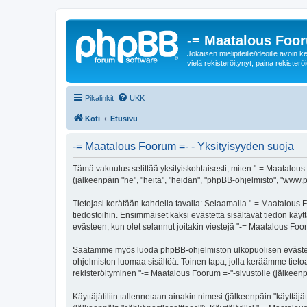
-= Maatalous Foo
Jokaisen mielipiteille/ideoille avoi
vielä rekisteröitynyt, paina rekisteröi
Pikalinkit
UKK
Koti
Etusivu
-= Maatalous Foorum =- - Yksityisyyden suoja
Tämä vakuutus selittää yksityiskohtaisesti, miten "-= Maatalous 
(jälkeenpäin "he", "heitä", "heidän", "phpBB-ohjelmisto", "www.p
Tietojasi kerätään kahdella tavalla: Selaamalla "-= Maatalous Fo
tiedostoihin. Ensimmäiset kaksi evästettä sisältävät tiedon käy
evästeen, kun olet selannut joitakin viestejä "-= Maatalous Foo
Saatamme myös luoda phpBB-ohjelmiston ulkopuolisen evästeen "
ohjelmiston luomaa sisältöä. Toinen tapa, jolla keräämme tietoa 
rekisteröityminen "-= Maatalous Foorum =-"-sivustolle (jälkeenpä
Käyttäjätiliin tallennetaan ainakin nimesi (jälkeenpäin "käyttä