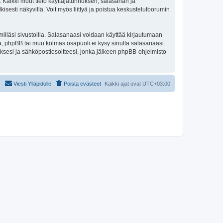
e. Kaikki muut tieto käyttäjätunnuksen, salasanan ja
isesti näkyvillä. Voit myös liittyä ja poistua keskustelufoorumin
illäsi sivustoilla. Salasanaasi voidaan käyttää kirjautumaan
ta, phpBB tai muu kolmas osapuoli ei kysy sinulta salasanaasi.
ksesi ja sähköpostiosoitteesi, jonka jälkeen phpBB-ohjelmisto
Viesti Ylläpidolle
Poista evästeet
Kaikki ajat ovat
UTC+03:00