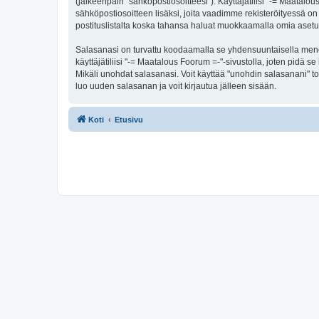
(jälkeenpäin "sähköpostiosoitteesi"). Käyttäjätilisi "-= Maatalou
sähköpostiosoitteen lisäksi, joita vaadimme rekisteröityessä on 
postituslistalta koska tahansa haluat muokkaamalla omia asetu
Salasanasi on turvattu koodaamalla se yhdensuuntaisella menete
käyttäjätiliisi "-= Maatalous Foorum =-"-sivustolla, joten pidä
Mikäli unohdat salasanasi. Voit käyttää "unohdin salasanani" 
luo uuden salasanan ja voit kirjautua jälleen sisään.
Koti
Etusivu