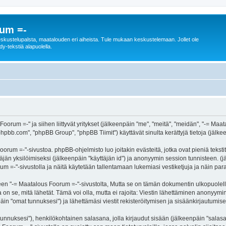
rum =-
n keskustelupalsta, maatalouden eri aiheista. Tule mukaan keskustelemaan. Jollet ole
dy-tekstiä alapuolella.
Foorum =-" ja siihen liittyvät yritykset (jälkeenpäin "me", "meitä", "meidän", "-= M
hpbb.com", "phpBB Group", "phpBB Tiimit") käyttävät sinulta kerättyjä tietoja (jälkee
orum =-"-sivustoa. phpBB-ohjelmisto luo joitakin evästeitä, jotka ovat pieniä teksti
ttäjän yksilöimiseksi (jälkeenpäin "käyttäjän id") ja anonyymin session tunnisteen. 
rum =-"-sivustolla ja näitä käytetään tallentamaan lukemiasi vestiketjuja ja näin pa
-= Maatalous Foorum =-"-sivustolta, Mutta se on tämän dokumentin ulkopuolella. Tä
on se, mitä lähetät. Tämä voi olla, mutta ei rajoita: Viestin lähettäminen anonyymin
in "omat tunnuksesi") ja lähettämäsi viestit rekisteröitymisen ja sisäänkirjautumisen
jätunnuksesi"), henkilökohtainen salasana, jolla kirjaudut sisään (jälkeenpäin "sala