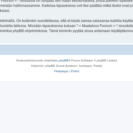
s Foorum =-"-sivustolla on suojattu sen maan tietoturvalailla, jossa palvelin sijaitse
meidän hallinnassamme. Kaikissa tapauksissa voit itse päättää mitkä tiedot ovat julk
ksiasi.
lmällä. On kuitenkin suositeltavaa, että et käytä samaa salasanaa kaikilla käyttäm
 se huolella tallessa. Missään tapauksessa kukaan "-= Maatalous Foorum =-"-sivustol
toimintoa phpBB-ohjelmistossa. Tämä toiminto pyytää sinua antamaan käyttäjätunnu
Keskustelufoorumin ohjelmisto
phpBB
® Forum Software © phpBB Limited
Käännös: phpBB Suomi (lurttinen, harritapio, Pettis)
Yksityisyys
|
Ehdot