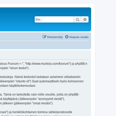
Etsi
Tarkennettu haku
Rekisteröidy
Kirjaudu sisään
aatalous Foorum =-", "http://www.murtola.com/foorum") ja phpBB:n
npäin "sinun tiedot").
tiedostoja. Nämä tiedostot ladataan selaimesi väliaikaisiin
(jälkeenpäin "istunto id") Saat automaattiseti myös kolmannen
rantaen käyttökokemustasi.
mä on tarkoitettu vain niille sivuille, joilla on phpBB-
ä käyttäjänä (Jälkeenpäin "anonyymit viestit"),
 jälkeen (jälkeenpäin "omat viestisi").
sanasi") ja henkilökohtainen toimiva sähköpostiosoite