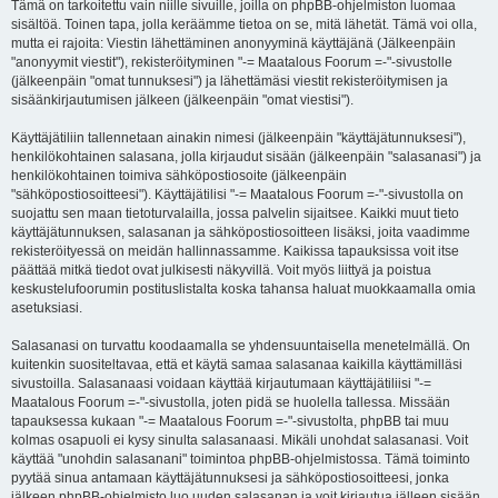
Tämä on tarkoitettu vain niille sivuille, joilla on phpBB-ohjelmiston luomaa
sisältöä. Toinen tapa, jolla keräämme tietoa on se, mitä lähetät. Tämä voi olla,
mutta ei rajoita: Viestin lähettäminen anonyyminä käyttäjänä (Jälkeenpäin
"anonyymit viestit"), rekisteröityminen "-= Maatalous Foorum =-"-sivustolle
(jälkeenpäin "omat tunnuksesi") ja lähettämäsi viestit rekisteröitymisen ja
sisäänkirjautumisen jälkeen (jälkeenpäin "omat viestisi").
Käyttäjätiliin tallennetaan ainakin nimesi (jälkeenpäin "käyttäjätunnuksesi"),
henkilökohtainen salasana, jolla kirjaudut sisään (jälkeenpäin "salasanasi") ja
henkilökohtainen toimiva sähköpostiosoite (jälkeenpäin
"sähköpostiosoitteesi"). Käyttäjätilisi "-= Maatalous Foorum =-"-sivustolla on
suojattu sen maan tietoturvalailla, jossa palvelin sijaitsee. Kaikki muut tieto
käyttäjätunnuksen, salasanan ja sähköpostiosoitteen lisäksi, joita vaadimme
rekisteröityessä on meidän hallinnassamme. Kaikissa tapauksissa voit itse
päättää mitkä tiedot ovat julkisesti näkyvillä. Voit myös liittyä ja poistua
keskustelufoorumin postituslistalta koska tahansa haluat muokkaamalla omia
asetuksiasi.
Salasanasi on turvattu koodaamalla se yhdensuuntaisella menetelmällä. On
kuitenkin suositeltavaa, että et käytä samaa salasanaa kaikilla käyttämilläsi
sivustoilla. Salasanaasi voidaan käyttää kirjautumaan käyttäjätiliisi "-=
Maatalous Foorum =-"-sivustolla, joten pidä se huolella tallessa. Missään
tapauksessa kukaan "-= Maatalous Foorum =-"-sivustolta, phpBB tai muu
kolmas osapuoli ei kysy sinulta salasanaasi. Mikäli unohdat salasanasi. Voit
käyttää "unohdin salasanani" toimintoa phpBB-ohjelmistossa. Tämä toiminto
pyytää sinua antamaan käyttäjätunnuksesi ja sähköpostiosoitteesi, jonka
jälkeen phpBB-ohjelmisto luo uuden salasanan ja voit kirjautua jälleen sisään.