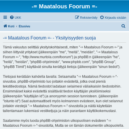
-= Maatalous Foorum =-
UKK
Rekisteröidy
Kirjaudu sisään
E
Koti
Etusivu
t
-= Maatalous Foorum =- - Yksityisyyden suoja
s
i
Tämä vakuutus selittää yksityiskohtaisesti, miten "-= Maatalous Foorum =-" ja
siihen liittyvät yritykset (jälkeenpäin "me", "meitä", "meidän", "-= Maatalous
Foorum =-", "http://www.murtola.com/foorum") ja phpBB:n (jälkeenpäin "he",
"heitä", "heidän", "phpBB-ohjelmisto", "www.phpbb.com", "phpBB Group",
"phpBB Tiimit") käyttävät sinulta kerättyjä tietoja (jälkeenpäin "sinun tiedot").
Tietojasi kerätään kahdella tavalla: Selaamalla "-= Maatalous Foorum =-"-
sivustoa. phpBB-ohjelmisto luo joitakin evästeitä, jotka ovat pieniä
tekstitiedostoja. Nämä tiedostot ladataan selaimesi väliaikaisiin tiedostoihin.
Ensimmäiset kaksi evästettä sisältävät tiedon käyttäjän yksilöimiseksi
(jälkeenpäin "käyttäjän id") ja anonyymin session tunnisteen. (jälkeenpäin
"istunto id") Saat automaattiseti myös kolmannen evästeen, kun olet selannut
joitakin viestejä "-= Maatalous Foorum =-"-sivustolla ja näitä käytetään
tallentamaan lukemiasi vestiketjuja ja näin parantaen käyttökokemustasi.
Saatamme myös luoda phpBB-ohjelmiston ulkopuolisen evästeen "-=
Maatalous Foorum =-"-sivustolta, Mutta se on tämän dokumentin ulkopuolella.