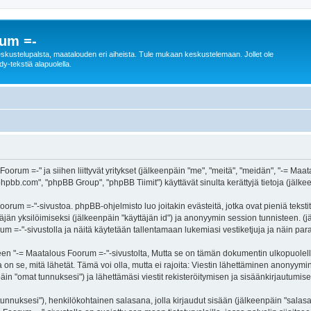
rum =-
n keskustelupalsta, maatalouden eri aiheista. Tule mukaan keskustelemaan. Jollet ole
dy-tekstiä alapuolella.
Foorum =-" ja siihen liittyvät yritykset (jälkeenpäin "me", "meitä", "meidän", "-= M
hpbb.com", "phpBB Group", "phpBB Tiimit") käyttävät sinulta kerättyjä tietoja (jälkee
orum =-"-sivustoa. phpBB-ohjelmisto luo joitakin evästeitä, jotka ovat pieniä teksti
ttäjän yksilöimiseksi (jälkeenpäin "käyttäjän id") ja anonyymin session tunnisteen. 
rum =-"-sivustolla ja näitä käytetään tallentamaan lukemiasi vestiketjuja ja näin pa
-= Maatalous Foorum =-"-sivustolta, Mutta se on tämän dokumentin ulkopuolella. Tä
on se, mitä lähetät. Tämä voi olla, mutta ei rajoita: Viestin lähettäminen anonyymin
in "omat tunnuksesi") ja lähettämäsi viestit rekisteröitymisen ja sisäänkirjautumisen
jätunnuksesi"), henkilökohtainen salasana, jolla kirjaudut sisään (jälkeenpäin "sala