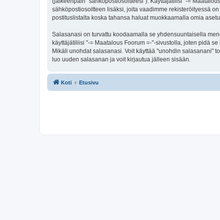
(jälkeenpäin "sähköpostiosoitteesi"). Käyttäjätilisi "-= Maatalou
sähköpostiosoitteen lisäksi, joita vaadimme rekisteröityessä on 
postituslistalta koska tahansa haluat muokkaamalla omia asetu
Salasanasi on turvattu koodaamalla se yhdensuuntaisella menete
käyttäjätiliisi "-= Maatalous Foorum =-"-sivustolla, joten pidä
Mikäli unohdat salasanasi. Voit käyttää "unohdin salasanani" 
luo uuden salasanan ja voit kirjautua jälleen sisään.
Koti
Etusivu