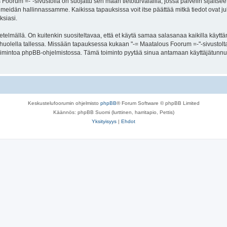
s Foorum =-"-sivustolla on suojattu sen maan tietoturvalailla, jossa palvelin sijaitse
meidän hallinnassamme. Kaikissa tapauksissa voit itse päättää mitkä tiedot ovat julk
ksiasi.
lmällä. On kuitenkin suositeltavaa, että et käytä samaa salasanaa kaikilla käyttäm
 se huolella tallessa. Missään tapauksessa kukaan "-= Maatalous Foorum =-"-sivustol
toimintoa phpBB-ohjelmistossa. Tämä toiminto pyytää sinua antamaan käyttäjätunnu
Keskustelufoorumin ohjelmisto
phpBB
® Forum Software © phpBB Limited
Käännös: phpBB Suomi (lurttinen, harritapio, Pettis)
Yksityisyys
|
Ehdot