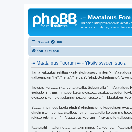
-= Maatalous Foo
Jokaisen mielipiteille/ideoille avoi
vielä rekisteröitynyt, paina rekisteröi
Pikalinkit
UKK
Koti
Etusivu
-= Maatalous Foorum =- - Yksityisyyden suoja
Tämä vakuutus selittää yksityiskohtaisesti, miten "-= Maatalous 
(jälkeenpäin "he", "heitä", "heidän", "phpBB-ohjelmisto", "www.p
Tietojasi kerätään kahdella tavalla: Selaamalla "-= Maatalous Fo
tiedostoihin. Ensimmäiset kaksi evästettä sisältävät tiedon käy
evästeen, kun olet selannut joitakin viestejä "-= Maatalous Foo
Saatamme myös luoda phpBB-ohjelmiston ulkopuolisen evästeen "
ohjelmiston luomaa sisältöä. Toinen tapa, jolla keräämme tietoa 
rekisteröityminen "-= Maatalous Foorum =-"-sivustolle (jälkeenpä
Käyttäjätiliin tallennetaan ainakin nimesi (jälkeenpäin "käyttä