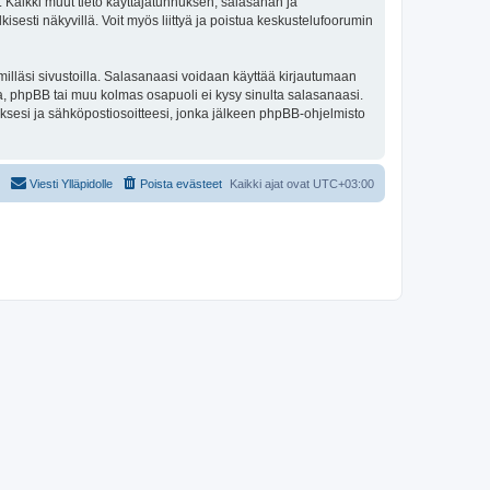
e. Kaikki muut tieto käyttäjätunnuksen, salasanan ja
isesti näkyvillä. Voit myös liittyä ja poistua keskustelufoorumin
illäsi sivustoilla. Salasanaasi voidaan käyttää kirjautumaan
ta, phpBB tai muu kolmas osapuoli ei kysy sinulta salasanaasi.
ksesi ja sähköpostiosoitteesi, jonka jälkeen phpBB-ohjelmisto
Viesti Ylläpidolle
Poista evästeet
Kaikki ajat ovat
UTC+03:00