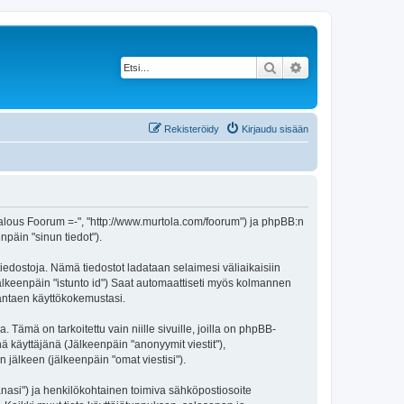
Etsi
Tarkennettu haku
Rekisteröidy
Kirjaudu sisään
aatalous Foorum =-", "http://www.murtola.com/foorum") ja phpBB:n
npäin "sinun tiedot").
tiedostoja. Nämä tiedostot ladataan selaimesi väliaikaisiin
(jälkeenpäin "istunto id") Saat automaattiseti myös kolmannen
rantaen käyttökokemustasi.
mä on tarkoitettu vain niille sivuille, joilla on phpBB-
ä käyttäjänä (Jälkeenpäin "anonyymit viestit"),
 jälkeen (jälkeenpäin "omat viestisi").
sanasi") ja henkilökohtainen toimiva sähköpostiosoite