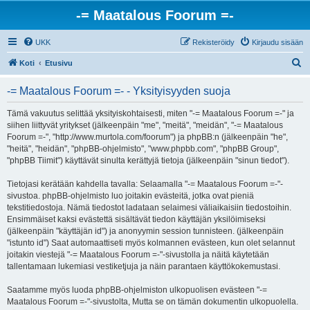
-= Maatalous Foorum =-
UKK
Rekisteröidy
Kirjaudu sisään
E
Koti
Etusivu
t
-= Maatalous Foorum =- - Yksityisyyden suoja
s
i
Tämä vakuutus selittää yksityiskohtaisesti, miten "-= Maatalous Foorum =-" ja
siihen liittyvät yritykset (jälkeenpäin "me", "meitä", "meidän", "-= Maatalous
Foorum =-", "http://www.murtola.com/foorum") ja phpBB:n (jälkeenpäin "he",
"heitä", "heidän", "phpBB-ohjelmisto", "www.phpbb.com", "phpBB Group",
"phpBB Tiimit") käyttävät sinulta kerättyjä tietoja (jälkeenpäin "sinun tiedot").
Tietojasi kerätään kahdella tavalla: Selaamalla "-= Maatalous Foorum =-"-
sivustoa. phpBB-ohjelmisto luo joitakin evästeitä, jotka ovat pieniä
tekstitiedostoja. Nämä tiedostot ladataan selaimesi väliaikaisiin tiedostoihin.
Ensimmäiset kaksi evästettä sisältävät tiedon käyttäjän yksilöimiseksi
(jälkeenpäin "käyttäjän id") ja anonyymin session tunnisteen. (jälkeenpäin
"istunto id") Saat automaattiseti myös kolmannen evästeen, kun olet selannut
joitakin viestejä "-= Maatalous Foorum =-"-sivustolla ja näitä käytetään
tallentamaan lukemiasi vestiketjuja ja näin parantaen käyttökokemustasi.
Saatamme myös luoda phpBB-ohjelmiston ulkopuolisen evästeen "-=
Maatalous Foorum =-"-sivustolta, Mutta se on tämän dokumentin ulkopuolella.