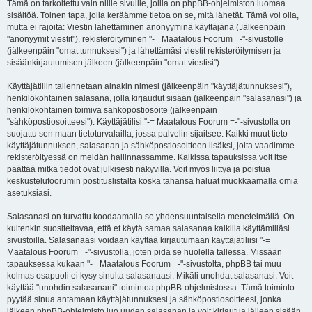
Tämä on tarkoitettu vain niille sivuille, joilla on phpBB-ohjelmiston luomaa
sisältöä. Toinen tapa, jolla keräämme tietoa on se, mitä lähetät. Tämä voi olla,
mutta ei rajoita: Viestin lähettäminen anonyyminä käyttäjänä (Jälkeenpäin
"anonyymit viestit"), rekisteröityminen "-= Maatalous Foorum =-"-sivustolle
(jälkeenpäin "omat tunnuksesi") ja lähettämäsi viestit rekisteröitymisen ja
sisäänkirjautumisen jälkeen (jälkeenpäin "omat viestisi").
Käyttäjätiliin tallennetaan ainakin nimesi (jälkeenpäin "käyttäjätunnuksesi"),
henkilökohtainen salasana, jolla kirjaudut sisään (jälkeenpäin "salasanasi") ja
henkilökohtainen toimiva sähköpostiosoite (jälkeenpäin
"sähköpostiosoitteesi"). Käyttäjätilisi "-= Maatalous Foorum =-"-sivustolla on
suojattu sen maan tietoturvalailla, jossa palvelin sijaitsee. Kaikki muut tieto
käyttäjätunnuksen, salasanan ja sähköpostiosoitteen lisäksi, joita vaadimme
rekisteröityessä on meidän hallinnassamme. Kaikissa tapauksissa voit itse
päättää mitkä tiedot ovat julkisesti näkyvillä. Voit myös liittyä ja poistua
keskustelufoorumin postituslistalta koska tahansa haluat muokkaamalla omia
asetuksiasi.
Salasanasi on turvattu koodaamalla se yhdensuuntaisella menetelmällä. On
kuitenkin suositeltavaa, että et käytä samaa salasanaa kaikilla käyttämilläsi
sivustoilla. Salasanaasi voidaan käyttää kirjautumaan käyttäjätiliisi "-=
Maatalous Foorum =-"-sivustolla, joten pidä se huolella tallessa. Missään
tapauksessa kukaan "-= Maatalous Foorum =-"-sivustolta, phpBB tai muu
kolmas osapuoli ei kysy sinulta salasanaasi. Mikäli unohdat salasanasi. Voit
käyttää "unohdin salasanani" toimintoa phpBB-ohjelmistossa. Tämä toiminto
pyytää sinua antamaan käyttäjätunnuksesi ja sähköpostiosoitteesi, jonka
jälkeen phpBB-ohjelmisto luo uuden salasanan ja voit kirjautua jälleen sisään.