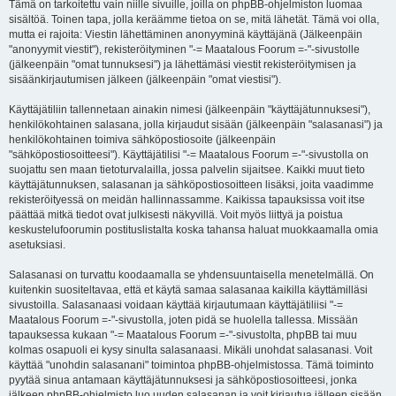
Tämä on tarkoitettu vain niille sivuille, joilla on phpBB-ohjelmiston luomaa
sisältöä. Toinen tapa, jolla keräämme tietoa on se, mitä lähetät. Tämä voi olla,
mutta ei rajoita: Viestin lähettäminen anonyyminä käyttäjänä (Jälkeenpäin
"anonyymit viestit"), rekisteröityminen "-= Maatalous Foorum =-"-sivustolle
(jälkeenpäin "omat tunnuksesi") ja lähettämäsi viestit rekisteröitymisen ja
sisäänkirjautumisen jälkeen (jälkeenpäin "omat viestisi").
Käyttäjätiliin tallennetaan ainakin nimesi (jälkeenpäin "käyttäjätunnuksesi"),
henkilökohtainen salasana, jolla kirjaudut sisään (jälkeenpäin "salasanasi") ja
henkilökohtainen toimiva sähköpostiosoite (jälkeenpäin
"sähköpostiosoitteesi"). Käyttäjätilisi "-= Maatalous Foorum =-"-sivustolla on
suojattu sen maan tietoturvalailla, jossa palvelin sijaitsee. Kaikki muut tieto
käyttäjätunnuksen, salasanan ja sähköpostiosoitteen lisäksi, joita vaadimme
rekisteröityessä on meidän hallinnassamme. Kaikissa tapauksissa voit itse
päättää mitkä tiedot ovat julkisesti näkyvillä. Voit myös liittyä ja poistua
keskustelufoorumin postituslistalta koska tahansa haluat muokkaamalla omia
asetuksiasi.
Salasanasi on turvattu koodaamalla se yhdensuuntaisella menetelmällä. On
kuitenkin suositeltavaa, että et käytä samaa salasanaa kaikilla käyttämilläsi
sivustoilla. Salasanaasi voidaan käyttää kirjautumaan käyttäjätiliisi "-=
Maatalous Foorum =-"-sivustolla, joten pidä se huolella tallessa. Missään
tapauksessa kukaan "-= Maatalous Foorum =-"-sivustolta, phpBB tai muu
kolmas osapuoli ei kysy sinulta salasanaasi. Mikäli unohdat salasanasi. Voit
käyttää "unohdin salasanani" toimintoa phpBB-ohjelmistossa. Tämä toiminto
pyytää sinua antamaan käyttäjätunnuksesi ja sähköpostiosoitteesi, jonka
jälkeen phpBB-ohjelmisto luo uuden salasanan ja voit kirjautua jälleen sisään.