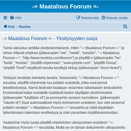
-= Maatalous Foorum =-
UKK
Rekisteröidy
Kirjaudu sisään
E
Koti
Etusivu
t
-= Maatalous Foorum =- - Yksityisyyden suoja
s
i
Tämä vakuutus selittää yksityiskohtaisesti, miten "-= Maatalous Foorum =-" ja
siihen liittyvät yritykset (jälkeenpäin "me", "meitä", "meidän", "-= Maatalous
Foorum =-", "http://www.murtola.com/foorum") ja phpBB:n (jälkeenpäin "he",
"heitä", "heidän", "phpBB-ohjelmisto", "www.phpbb.com", "phpBB Group",
"phpBB Tiimit") käyttävät sinulta kerättyjä tietoja (jälkeenpäin "sinun tiedot").
Tietojasi kerätään kahdella tavalla: Selaamalla "-= Maatalous Foorum =-"-
sivustoa. phpBB-ohjelmisto luo joitakin evästeitä, jotka ovat pieniä
tekstitiedostoja. Nämä tiedostot ladataan selaimesi väliaikaisiin tiedostoihin.
Ensimmäiset kaksi evästettä sisältävät tiedon käyttäjän yksilöimiseksi
(jälkeenpäin "käyttäjän id") ja anonyymin session tunnisteen. (jälkeenpäin
"istunto id") Saat automaattiseti myös kolmannen evästeen, kun olet selannut
joitakin viestejä "-= Maatalous Foorum =-"-sivustolla ja näitä käytetään
tallentamaan lukemiasi vestiketjuja ja näin parantaen käyttökokemustasi.
Saatamme myös luoda phpBB-ohjelmiston ulkopuolisen evästeen "-=
Maatalous Foorum =-"-sivustolta, Mutta se on tämän dokumentin ulkopuolella.