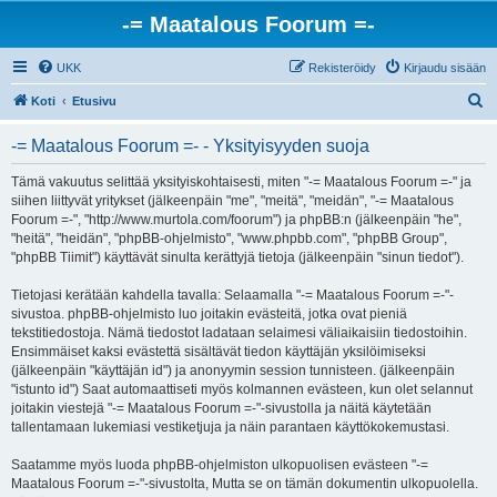
-= Maatalous Foorum =-
UKK
Rekisteröidy
Kirjaudu sisään
E
Koti
Etusivu
t
-= Maatalous Foorum =- - Yksityisyyden suoja
s
i
Tämä vakuutus selittää yksityiskohtaisesti, miten "-= Maatalous Foorum =-" ja
siihen liittyvät yritykset (jälkeenpäin "me", "meitä", "meidän", "-= Maatalous
Foorum =-", "http://www.murtola.com/foorum") ja phpBB:n (jälkeenpäin "he",
"heitä", "heidän", "phpBB-ohjelmisto", "www.phpbb.com", "phpBB Group",
"phpBB Tiimit") käyttävät sinulta kerättyjä tietoja (jälkeenpäin "sinun tiedot").
Tietojasi kerätään kahdella tavalla: Selaamalla "-= Maatalous Foorum =-"-
sivustoa. phpBB-ohjelmisto luo joitakin evästeitä, jotka ovat pieniä
tekstitiedostoja. Nämä tiedostot ladataan selaimesi väliaikaisiin tiedostoihin.
Ensimmäiset kaksi evästettä sisältävät tiedon käyttäjän yksilöimiseksi
(jälkeenpäin "käyttäjän id") ja anonyymin session tunnisteen. (jälkeenpäin
"istunto id") Saat automaattiseti myös kolmannen evästeen, kun olet selannut
joitakin viestejä "-= Maatalous Foorum =-"-sivustolla ja näitä käytetään
tallentamaan lukemiasi vestiketjuja ja näin parantaen käyttökokemustasi.
Saatamme myös luoda phpBB-ohjelmiston ulkopuolisen evästeen "-=
Maatalous Foorum =-"-sivustolta, Mutta se on tämän dokumentin ulkopuolella.