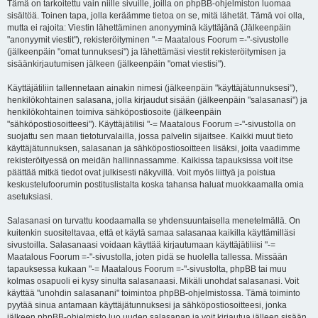
Tämä on tarkoitettu vain niille sivuille, joilla on phpBB-ohjelmiston luomaa
sisältöä. Toinen tapa, jolla keräämme tietoa on se, mitä lähetät. Tämä voi olla,
mutta ei rajoita: Viestin lähettäminen anonyyminä käyttäjänä (Jälkeenpäin
"anonyymit viestit"), rekisteröityminen "-= Maatalous Foorum =-"-sivustolle
(jälkeenpäin "omat tunnuksesi") ja lähettämäsi viestit rekisteröitymisen ja
sisäänkirjautumisen jälkeen (jälkeenpäin "omat viestisi").
Käyttäjätiliin tallennetaan ainakin nimesi (jälkeenpäin "käyttäjätunnuksesi"),
henkilökohtainen salasana, jolla kirjaudut sisään (jälkeenpäin "salasanasi") ja
henkilökohtainen toimiva sähköpostiosoite (jälkeenpäin
"sähköpostiosoitteesi"). Käyttäjätilisi "-= Maatalous Foorum =-"-sivustolla on
suojattu sen maan tietoturvalailla, jossa palvelin sijaitsee. Kaikki muut tieto
käyttäjätunnuksen, salasanan ja sähköpostiosoitteen lisäksi, joita vaadimme
rekisteröityessä on meidän hallinnassamme. Kaikissa tapauksissa voit itse
päättää mitkä tiedot ovat julkisesti näkyvillä. Voit myös liittyä ja poistua
keskustelufoorumin postituslistalta koska tahansa haluat muokkaamalla omia
asetuksiasi.
Salasanasi on turvattu koodaamalla se yhdensuuntaisella menetelmällä. On
kuitenkin suositeltavaa, että et käytä samaa salasanaa kaikilla käyttämilläsi
sivustoilla. Salasanaasi voidaan käyttää kirjautumaan käyttäjätiliisi "-=
Maatalous Foorum =-"-sivustolla, joten pidä se huolella tallessa. Missään
tapauksessa kukaan "-= Maatalous Foorum =-"-sivustolta, phpBB tai muu
kolmas osapuoli ei kysy sinulta salasanaasi. Mikäli unohdat salasanasi. Voit
käyttää "unohdin salasanani" toimintoa phpBB-ohjelmistossa. Tämä toiminto
pyytää sinua antamaan käyttäjätunnuksesi ja sähköpostiosoitteesi, jonka
jälkeen phpBB-ohjelmisto luo uuden salasanan ja voit kirjautua jälleen sisään.