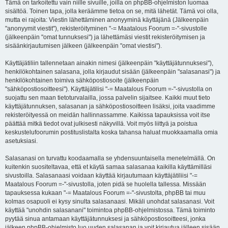
Tämä on tarkoitettu vain niille sivuille, joilla on phpBB-ohjelmiston luomaa
sisältöä. Toinen tapa, jolla keräämme tietoa on se, mitä lähetät. Tämä voi olla,
mutta ei rajoita: Viestin lähettäminen anonyyminä käyttäjänä (Jälkeenpäin
"anonyymit viestit"), rekisteröityminen "-= Maatalous Foorum =-"-sivustolle
(jälkeenpäin "omat tunnuksesi") ja lähettämäsi viestit rekisteröitymisen ja
sisäänkirjautumisen jälkeen (jälkeenpäin "omat viestisi").
Käyttäjätiliin tallennetaan ainakin nimesi (jälkeenpäin "käyttäjätunnuksesi"),
henkilökohtainen salasana, jolla kirjaudut sisään (jälkeenpäin "salasanasi") ja
henkilökohtainen toimiva sähköpostiosoite (jälkeenpäin
"sähköpostiosoitteesi"). Käyttäjätilisi "-= Maatalous Foorum =-"-sivustolla on
suojattu sen maan tietoturvalailla, jossa palvelin sijaitsee. Kaikki muut tieto
käyttäjätunnuksen, salasanan ja sähköpostiosoitteen lisäksi, joita vaadimme
rekisteröityessä on meidän hallinnassamme. Kaikissa tapauksissa voit itse
päättää mitkä tiedot ovat julkisesti näkyvillä. Voit myös liittyä ja poistua
keskustelufoorumin postituslistalta koska tahansa haluat muokkaamalla omia
asetuksiasi.
Salasanasi on turvattu koodaamalla se yhdensuuntaisella menetelmällä. On
kuitenkin suositeltavaa, että et käytä samaa salasanaa kaikilla käyttämilläsi
sivustoilla. Salasanaasi voidaan käyttää kirjautumaan käyttäjätiliisi "-=
Maatalous Foorum =-"-sivustolla, joten pidä se huolella tallessa. Missään
tapauksessa kukaan "-= Maatalous Foorum =-"-sivustolta, phpBB tai muu
kolmas osapuoli ei kysy sinulta salasanaasi. Mikäli unohdat salasanasi. Voit
käyttää "unohdin salasanani" toimintoa phpBB-ohjelmistossa. Tämä toiminto
pyytää sinua antamaan käyttäjätunnuksesi ja sähköpostiosoitteesi, jonka
jälkeen phpBB-ohjelmisto luo uuden salasanan ja voit kirjautua jälleen sisään.