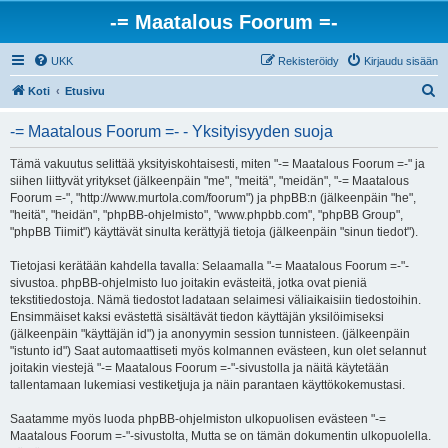
-= Maatalous Foorum =-
UKK
Rekisteröidy
Kirjaudu sisään
E
Koti
Etusivu
t
-= Maatalous Foorum =- - Yksityisyyden suoja
s
i
Tämä vakuutus selittää yksityiskohtaisesti, miten "-= Maatalous Foorum =-" ja
siihen liittyvät yritykset (jälkeenpäin "me", "meitä", "meidän", "-= Maatalous
Foorum =-", "http://www.murtola.com/foorum") ja phpBB:n (jälkeenpäin "he",
"heitä", "heidän", "phpBB-ohjelmisto", "www.phpbb.com", "phpBB Group",
"phpBB Tiimit") käyttävät sinulta kerättyjä tietoja (jälkeenpäin "sinun tiedot").
Tietojasi kerätään kahdella tavalla: Selaamalla "-= Maatalous Foorum =-"-
sivustoa. phpBB-ohjelmisto luo joitakin evästeitä, jotka ovat pieniä
tekstitiedostoja. Nämä tiedostot ladataan selaimesi väliaikaisiin tiedostoihin.
Ensimmäiset kaksi evästettä sisältävät tiedon käyttäjän yksilöimiseksi
(jälkeenpäin "käyttäjän id") ja anonyymin session tunnisteen. (jälkeenpäin
"istunto id") Saat automaattiseti myös kolmannen evästeen, kun olet selannut
joitakin viestejä "-= Maatalous Foorum =-"-sivustolla ja näitä käytetään
tallentamaan lukemiasi vestiketjuja ja näin parantaen käyttökokemustasi.
Saatamme myös luoda phpBB-ohjelmiston ulkopuolisen evästeen "-=
Maatalous Foorum =-"-sivustolta, Mutta se on tämän dokumentin ulkopuolella.