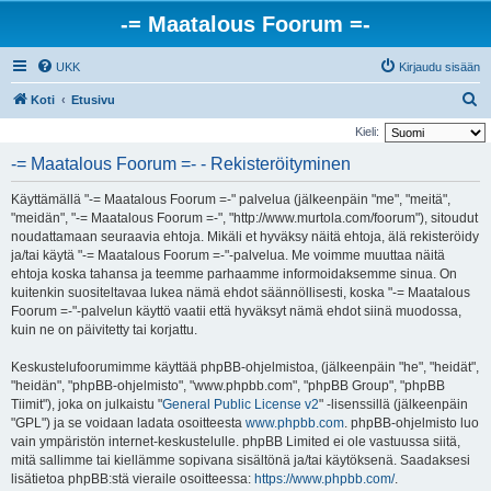
-= Maatalous Foorum =-
UKK
Kirjaudu sisään
E
Koti
Etusivu
t
Kieli:
s
-= Maatalous Foorum =- - Rekisteröityminen
i
Käyttämällä "-= Maatalous Foorum =-" palvelua (jälkeenpäin "me", "meitä",
"meidän", "-= Maatalous Foorum =-", "http://www.murtola.com/foorum"), sitoudut
noudattamaan seuraavia ehtoja. Mikäli et hyväksy näitä ehtoja, älä rekisteröidy
ja/tai käytä "-= Maatalous Foorum =-"-palvelua. Me voimme muuttaa näitä
ehtoja koska tahansa ja teemme parhaamme informoidaksemme sinua. On
kuitenkin suositeltavaa lukea nämä ehdot säännöllisesti, koska "-= Maatalous
Foorum =-"-palvelun käyttö vaatii että hyväksyt nämä ehdot siinä muodossa,
kuin ne on päivitetty tai korjattu.
Keskustelufoorumimme käyttää phpBB-ohjelmistoa, (jälkeenpäin "he", "heidät",
"heidän", "phpBB-ohjelmisto", "www.phpbb.com", "phpBB Group", "phpBB
Tiimit"), joka on julkaistu "
General Public License v2
" -lisenssillä (jälkeenpäin
"GPL") ja se voidaan ladata osoitteesta
www.phpbb.com
. phpBB-ohjelmisto luo
vain ympäristön internet-keskustelulle. phpBB Limited ei ole vastuussa siitä,
mitä sallimme tai kiellämme sopivana sisältönä ja/tai käytöksenä. Saadaksesi
lisätietoa phpBB:stä vieraile osoitteessa:
https://www.phpbb.com/
.