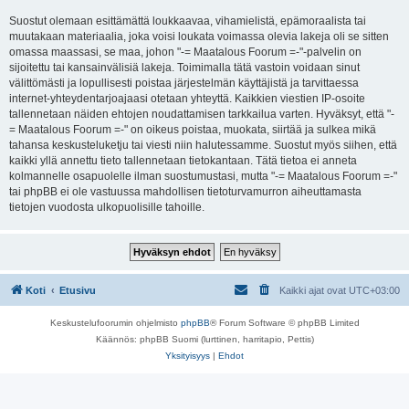
Suostut olemaan esittämättä loukkaavaa, vihamielistä, epämoraalista tai
muutakaan materiaalia, joka voisi loukata voimassa olevia lakeja oli se sitten
omassa maassasi, se maa, johon "-= Maatalous Foorum =-"-palvelin on
sijoitettu tai kansainvälisiä lakeja. Toimimalla tätä vastoin voidaan sinut
välittömästi ja lopullisesti poistaa järjestelmän käyttäjistä ja tarvittaessa
internet-yhteydentarjoajaasi otetaan yhteyttä. Kaikkien viestien IP-osoite
tallennetaan näiden ehtojen noudattamisen tarkkailua varten. Hyväksyt, että "-
= Maatalous Foorum =-" on oikeus poistaa, muokata, siirtää ja sulkea mikä
tahansa keskusteluketju tai viesti niin halutessamme. Suostut myös siihen, että
kaikki yllä annettu tieto tallennetaan tietokantaan. Tätä tietoa ei anneta
kolmannelle osapuolelle ilman suostumustasi, mutta "-= Maatalous Foorum =-"
tai phpBB ei ole vastuussa mahdollisen tietoturvamurron aiheuttamasta
tietojen vuodosta ulkopuolisille tahoille.
Koti
Etusivu
Kaikki ajat ovat
UTC+03:00
Keskustelufoorumin ohjelmisto
phpBB
® Forum Software © phpBB Limited
Käännös: phpBB Suomi (lurttinen, harritapio, Pettis)
Yksityisyys
|
Ehdot