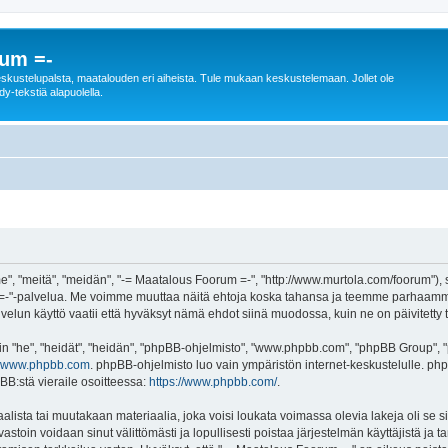
rum =-
n keskustelupalsta, maatalouden eri aiheista. Tule mukaan keskustelemaan. Jollet ole
dy-tekstiä alapuolella.
", "meitä", "meidän", "-= Maatalous Foorum =-", "http://www.murtola.com/foorum"),
orum =-"-palvelua. Me voimme muuttaa näitä ehtoja koska tahansa ja teemme parhaa
lun käyttö vaatii että hyväksyt nämä ehdot siinä muodossa, kuin ne on päivitetty ta
"he", "heidät", "heidän", "phpBB-ohjelmisto", "www.phpbb.com", "phpBB Group", "ph
www.phpbb.com
. phpBB-ohjelmisto luo vain ympäristön internet-keskustelulle. php
BB:stä vieraile osoitteessa:
https://www.phpbb.com/
.
alista tai muutakaan materiaalia, joka voisi loukata voimassa olevia lakeja oli se
 vastoin voidaan sinut välittömästi ja lopullisesti poistaa järjestelmän käyttäjistä ja 