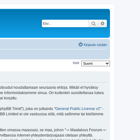
Etsi
Tarkennettu haku
Kirjaudu sisään
Kieli:
 sitoudut noudattamaan seuraavia ehtoja. Mikäli et hyväksy
mme informoidaksemme sinua. On kuitenkin suositeltavaa lukea
i korjattu.
pBB Tiimit"), joka on julkaistu "
General Public License v2
" -
BB Limited ei ole vastuussa siitä, mitä sallimme tai kiellämme
 sitten omassa maassasi, se maa, johon "-= Maatalous Foorum =-
tarvittaessa internet-yhteydentarjoajaasi otetaan yhteyttä.