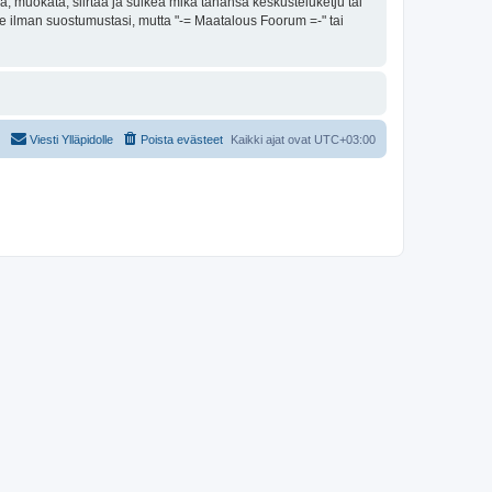
, muokata, siirtää ja sulkea mikä tahansa keskusteluketju tai
lle ilman suostumustasi, mutta "-= Maatalous Foorum =-" tai
Viesti Ylläpidolle
Poista evästeet
Kaikki ajat ovat
UTC+03:00