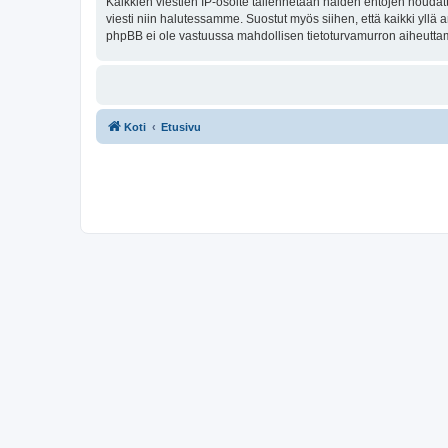
Kaikkien viestien IP-osoite tallennetaan näiden ehtojen noudatt
viesti niin halutessamme. Suostut myös siihen, että kaikki yllä
phpBB ei ole vastuussa mahdollisen tietoturvamurron aiheuttama
Koti
Etusivu