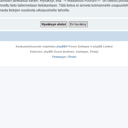
amisen tarkkailua varten. Hyväksyt, että "-= Maatalous Foorum =-" on oikeus poistaa
 annettu tieto tallennetaan tietokantaan. Tätä tietoa ei anneta kolmannelle osapuole
sta tietojen vuodosta ulkopuolisille tahoille.
Keskustelufoorumin ohjelmisto
phpBB
® Forum Software © phpBB Limited
Käännös: phpBB Suomi (lurttinen, harritapio, Pettis)
Yksityisyys
|
Ehdot