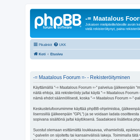
-= Maatalous Foo
Jokaisen mielipiteille/ideoille avoi
vielä rekisteröitynyt, paina rekisteröi
Pikalinkit
UKK
Koti
Etusivu
-= Maatalous Foorum =- - Rekisteröityminen
Käyttämällä "-= Maatalous Foorum =-" palvelua (jälkeenpäin "me
näitä ehtoja, älä rekisteröidy ja/tai käytä "-= Maatalous Fo
nämä ehdot säännöllisesti, koska "-= Maatalous Foorum =-"-palve
Keskustelufoorumimme käyttää phpBB-ohjelmistoa, (jälkeenpäin 
lisenssillä (jälkeenpäin "GPL") ja se voidaan ladata osoitteesta
sopivana sisältönä ja/tai käytöksenä. Saadaksesi lisätietoa php
Suostut olemaan esittämättä loukkaavaa, vihamielistä, epämora
"-palvelin on sijoitettu tai kansainvälisiä lakeja. Toimimalla tätä