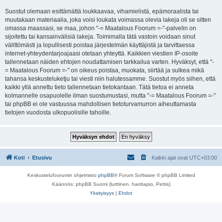
Suostut olemaan esittämättä loukkaavaa, vihamielistä, epämoraalista tai
muutakaan materiaalia, joka voisi loukata voimassa olevia lakeja oli se sitten
omassa maassasi, se maa, johon "-= Maatalous Foorum =-"-palvelin on
sijoitettu tai kansainvälisiä lakeja. Toimimalla tätä vastoin voidaan sinut
välittömästi ja lopullisesti poistaa järjestelmän käyttäjistä ja tarvittaessa
internet-yhteydentarjoajaasi otetaan yhteyttä. Kaikkien viestien IP-osoite
tallennetaan näiden ehtojen noudattamisen tarkkailua varten. Hyväksyt, että "-
= Maatalous Foorum =-" on oikeus poistaa, muokata, siirtää ja sulkea mikä
tahansa keskusteluketju tai viesti niin halutessamme. Suostut myös siihen, että
kaikki yllä annettu tieto tallennetaan tietokantaan. Tätä tietoa ei anneta
kolmannelle osapuolelle ilman suostumustasi, mutta "-= Maatalous Foorum =-"
tai phpBB ei ole vastuussa mahdollisen tietoturvamurron aiheuttamasta
tietojen vuodosta ulkopuolisille tahoille.
Koti
Etusivu
Kaikki ajat ovat
UTC+03:00
Keskustelufoorumin ohjelmisto
phpBB
® Forum Software © phpBB Limited
Käännös: phpBB Suomi (lurttinen, harritapio, Pettis)
Yksityisyys
|
Ehdot