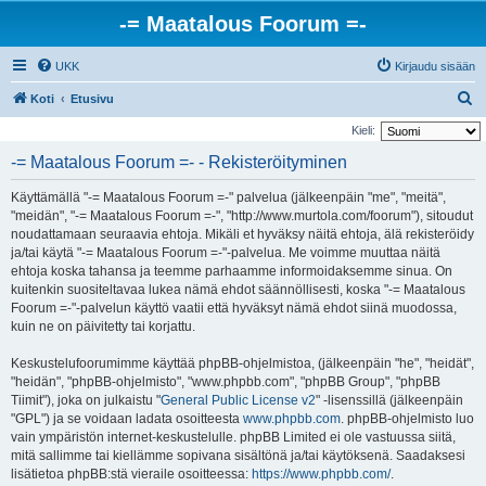
-= Maatalous Foorum =-
UKK
Kirjaudu sisään
E
Koti
Etusivu
t
Kieli:
s
-= Maatalous Foorum =- - Rekisteröityminen
i
Käyttämällä "-= Maatalous Foorum =-" palvelua (jälkeenpäin "me", "meitä",
"meidän", "-= Maatalous Foorum =-", "http://www.murtola.com/foorum"), sitoudut
noudattamaan seuraavia ehtoja. Mikäli et hyväksy näitä ehtoja, älä rekisteröidy
ja/tai käytä "-= Maatalous Foorum =-"-palvelua. Me voimme muuttaa näitä
ehtoja koska tahansa ja teemme parhaamme informoidaksemme sinua. On
kuitenkin suositeltavaa lukea nämä ehdot säännöllisesti, koska "-= Maatalous
Foorum =-"-palvelun käyttö vaatii että hyväksyt nämä ehdot siinä muodossa,
kuin ne on päivitetty tai korjattu.
Keskustelufoorumimme käyttää phpBB-ohjelmistoa, (jälkeenpäin "he", "heidät",
"heidän", "phpBB-ohjelmisto", "www.phpbb.com", "phpBB Group", "phpBB
Tiimit"), joka on julkaistu "
General Public License v2
" -lisenssillä (jälkeenpäin
"GPL") ja se voidaan ladata osoitteesta
www.phpbb.com
. phpBB-ohjelmisto luo
vain ympäristön internet-keskustelulle. phpBB Limited ei ole vastuussa siitä,
mitä sallimme tai kiellämme sopivana sisältönä ja/tai käytöksenä. Saadaksesi
lisätietoa phpBB:stä vieraile osoitteessa:
https://www.phpbb.com/
.