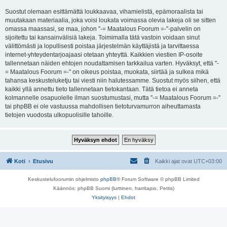
Suostut olemaan esittämättä loukkaavaa, vihamielistä, epämoraalista tai
muutakaan materiaalia, joka voisi loukata voimassa olevia lakeja oli se sitten
omassa maassasi, se maa, johon "-= Maatalous Foorum =-"-palvelin on
sijoitettu tai kansainvälisiä lakeja. Toimimalla tätä vastoin voidaan sinut
välittömästi ja lopullisesti poistaa järjestelmän käyttäjistä ja tarvittaessa
internet-yhteydentarjoajaasi otetaan yhteyttä. Kaikkien viestien IP-osoite
tallennetaan näiden ehtojen noudattamisen tarkkailua varten. Hyväksyt, että "-
= Maatalous Foorum =-" on oikeus poistaa, muokata, siirtää ja sulkea mikä
tahansa keskusteluketju tai viesti niin halutessamme. Suostut myös siihen, että
kaikki yllä annettu tieto tallennetaan tietokantaan. Tätä tietoa ei anneta
kolmannelle osapuolelle ilman suostumustasi, mutta "-= Maatalous Foorum =-"
tai phpBB ei ole vastuussa mahdollisen tietoturvamurron aiheuttamasta
tietojen vuodosta ulkopuolisille tahoille.
Koti
Etusivu
Kaikki ajat ovat
UTC+03:00
Keskustelufoorumin ohjelmisto
phpBB
® Forum Software © phpBB Limited
Käännös: phpBB Suomi (lurttinen, harritapio, Pettis)
Yksityisyys
|
Ehdot