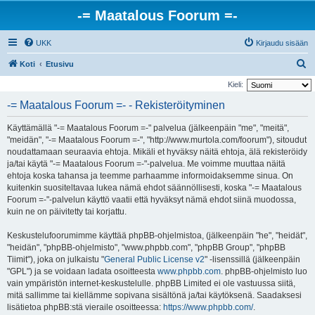
-= Maatalous Foorum =-
UKK
Kirjaudu sisään
E
Koti
Etusivu
t
Kieli:
s
-= Maatalous Foorum =- - Rekisteröityminen
i
Käyttämällä "-= Maatalous Foorum =-" palvelua (jälkeenpäin "me", "meitä",
"meidän", "-= Maatalous Foorum =-", "http://www.murtola.com/foorum"), sitoudut
noudattamaan seuraavia ehtoja. Mikäli et hyväksy näitä ehtoja, älä rekisteröidy
ja/tai käytä "-= Maatalous Foorum =-"-palvelua. Me voimme muuttaa näitä
ehtoja koska tahansa ja teemme parhaamme informoidaksemme sinua. On
kuitenkin suositeltavaa lukea nämä ehdot säännöllisesti, koska "-= Maatalous
Foorum =-"-palvelun käyttö vaatii että hyväksyt nämä ehdot siinä muodossa,
kuin ne on päivitetty tai korjattu.
Keskustelufoorumimme käyttää phpBB-ohjelmistoa, (jälkeenpäin "he", "heidät",
"heidän", "phpBB-ohjelmisto", "www.phpbb.com", "phpBB Group", "phpBB
Tiimit"), joka on julkaistu "
General Public License v2
" -lisenssillä (jälkeenpäin
"GPL") ja se voidaan ladata osoitteesta
www.phpbb.com
. phpBB-ohjelmisto luo
vain ympäristön internet-keskustelulle. phpBB Limited ei ole vastuussa siitä,
mitä sallimme tai kiellämme sopivana sisältönä ja/tai käytöksenä. Saadaksesi
lisätietoa phpBB:stä vieraile osoitteessa:
https://www.phpbb.com/
.