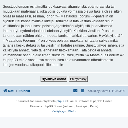
Suostut olemaan esittämättä loukkaavaa, vihamielistä, epämoraalista tai
muutakaan materiaalia, joka voisi loukata voimassa olevia lakeja oli se sitten
omassa maassasi, se maa, johon "-= Maatalous Foorum =-"-palvelin on
sijoitettu tai kansainvälisiä lakeja. Toimimalla tätä vastoin voidaan sinut
välittömästi ja lopullisesti poistaa järjestelmän käyttäjistä ja tarvittaessa
internet-yhteydentarjoajaasi otetaan yhteyttä. Kaikkien viestien IP-osoite
tallennetaan näiden ehtojen noudattamisen tarkkailua varten. Hyväksyt, että "-
= Maatalous Foorum =-" on oikeus poistaa, muokata, siirtää ja sulkea mikä
tahansa keskusteluketju tai viesti niin halutessamme. Suostut myös siihen, että
kaikki yllä annettu tieto tallennetaan tietokantaan. Tätä tietoa ei anneta
kolmannelle osapuolelle ilman suostumustasi, mutta "-= Maatalous Foorum =-"
tai phpBB ei ole vastuussa mahdollisen tietoturvamurron aiheuttamasta
tietojen vuodosta ulkopuolisille tahoille.
Koti
Etusivu
Kaikki ajat ovat
UTC+03:00
Keskustelufoorumin ohjelmisto
phpBB
® Forum Software © phpBB Limited
Käännös: phpBB Suomi (lurttinen, harritapio, Pettis)
Yksityisyys
|
Ehdot