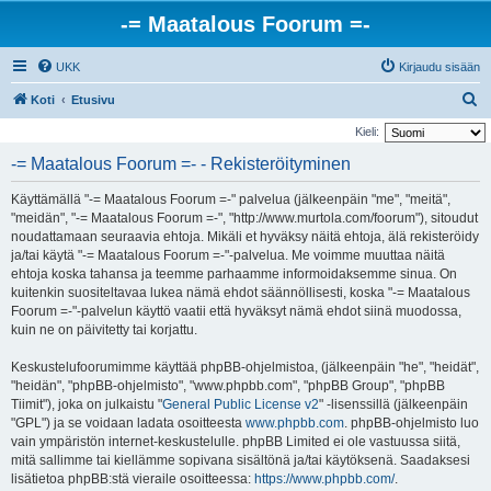
-= Maatalous Foorum =-
UKK
Kirjaudu sisään
E
Koti
Etusivu
t
Kieli:
s
-= Maatalous Foorum =- - Rekisteröityminen
i
Käyttämällä "-= Maatalous Foorum =-" palvelua (jälkeenpäin "me", "meitä",
"meidän", "-= Maatalous Foorum =-", "http://www.murtola.com/foorum"), sitoudut
noudattamaan seuraavia ehtoja. Mikäli et hyväksy näitä ehtoja, älä rekisteröidy
ja/tai käytä "-= Maatalous Foorum =-"-palvelua. Me voimme muuttaa näitä
ehtoja koska tahansa ja teemme parhaamme informoidaksemme sinua. On
kuitenkin suositeltavaa lukea nämä ehdot säännöllisesti, koska "-= Maatalous
Foorum =-"-palvelun käyttö vaatii että hyväksyt nämä ehdot siinä muodossa,
kuin ne on päivitetty tai korjattu.
Keskustelufoorumimme käyttää phpBB-ohjelmistoa, (jälkeenpäin "he", "heidät",
"heidän", "phpBB-ohjelmisto", "www.phpbb.com", "phpBB Group", "phpBB
Tiimit"), joka on julkaistu "
General Public License v2
" -lisenssillä (jälkeenpäin
"GPL") ja se voidaan ladata osoitteesta
www.phpbb.com
. phpBB-ohjelmisto luo
vain ympäristön internet-keskustelulle. phpBB Limited ei ole vastuussa siitä,
mitä sallimme tai kiellämme sopivana sisältönä ja/tai käytöksenä. Saadaksesi
lisätietoa phpBB:stä vieraile osoitteessa:
https://www.phpbb.com/
.