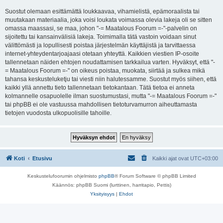
Suostut olemaan esittämättä loukkaavaa, vihamielistä, epämoraalista tai
muutakaan materiaalia, joka voisi loukata voimassa olevia lakeja oli se sitten
omassa maassasi, se maa, johon "-= Maatalous Foorum =-"-palvelin on
sijoitettu tai kansainvälisiä lakeja. Toimimalla tätä vastoin voidaan sinut
välittömästi ja lopullisesti poistaa järjestelmän käyttäjistä ja tarvittaessa
internet-yhteydentarjoajaasi otetaan yhteyttä. Kaikkien viestien IP-osoite
tallennetaan näiden ehtojen noudattamisen tarkkailua varten. Hyväksyt, että "-
= Maatalous Foorum =-" on oikeus poistaa, muokata, siirtää ja sulkea mikä
tahansa keskusteluketju tai viesti niin halutessamme. Suostut myös siihen, että
kaikki yllä annettu tieto tallennetaan tietokantaan. Tätä tietoa ei anneta
kolmannelle osapuolelle ilman suostumustasi, mutta "-= Maatalous Foorum =-"
tai phpBB ei ole vastuussa mahdollisen tietoturvamurron aiheuttamasta
tietojen vuodosta ulkopuolisille tahoille.
Koti
Etusivu
Kaikki ajat ovat
UTC+03:00
Keskustelufoorumin ohjelmisto
phpBB
® Forum Software © phpBB Limited
Käännös: phpBB Suomi (lurttinen, harritapio, Pettis)
Yksityisyys
|
Ehdot