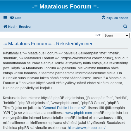
-= Maatalous Foorum =-
UKK
Kirjaudu sisään
E
Koti
Etusivu
t
Kieli:
s
-= Maatalous Foorum =- - Rekisteröityminen
i
Käyttämällä "-= Maatalous Foorum =-" palvelua (jälkeenpäin "me", "meitä",
"meidän", "-= Maatalous Foorum =-", "http://www.murtola.com/foorum"), sitoudut
noudattamaan seuraavia ehtoja. Mikäli et hyväksy näitä ehtoja, älä rekisteröidy
ja/tai käytä "-= Maatalous Foorum =-"-palvelua. Me voimme muuttaa näitä
ehtoja koska tahansa ja teemme parhaamme informoidaksemme sinua. On
kuitenkin suositeltavaa lukea nämä ehdot säännöllisesti, koska "-= Maatalous
Foorum =-"-palvelun käyttö vaatii että hyväksyt nämä ehdot siinä muodossa,
kuin ne on päivitetty tai korjattu.
Keskustelufoorumimme käyttää phpBB-ohjelmistoa, (jälkeenpäin "he", "heidät",
"heidän", "phpBB-ohjelmisto", "www.phpbb.com", "phpBB Group", "phpBB
Tiimit"), joka on julkaistu "
General Public License v2
" -lisenssillä (jälkeenpäin
"GPL") ja se voidaan ladata osoitteesta
www.phpbb.com
. phpBB-ohjelmisto luo
vain ympäristön internet-keskustelulle. phpBB Limited ei ole vastuussa siitä,
mitä sallimme tai kiellämme sopivana sisältönä ja/tai käytöksenä. Saadaksesi
lisätietoa phpBB:stä vieraile osoitteessa:
https://www.phpbb.com/
.