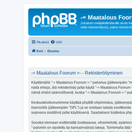
-= Maatalous Foo
Jokaisen mielipiteille/ideoille avoi
vielä rekisteröitynyt, paina rekisteröi
Pikalinkit
UKK
Koti
Etusivu
-= Maatalous Foorum =- - Rekisteröityminen
Käyttämällä "-= Maatalous Foorum =-" palvelua (jälkeenpäin "me
näitä ehtoja, älä rekisteröidy ja/tai käytä "-= Maatalous Fo
nämä ehdot säännöllisesti, koska "-= Maatalous Foorum =-"-palve
Keskustelufoorumimme käyttää phpBB-ohjelmistoa, (jälkeenpäin 
lisenssillä (jälkeenpäin "GPL") ja se voidaan ladata osoitteesta
sopivana sisältönä ja/tai käytöksenä. Saadaksesi lisätietoa php
Suostut olemaan esittämättä loukkaavaa, vihamielistä, epämora
"-palvelin on sijoitettu tai kansainvälisiä lakeja. Toimimalla tätä