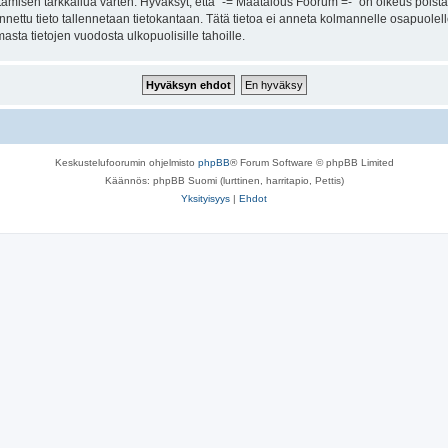
amisen tarkkailua varten. Hyväksyt, että "-= Maatalous Foorum =-" on oikeus poistaa
 annettu tieto tallennetaan tietokantaan. Tätä tietoa ei anneta kolmannelle osapuole
sta tietojen vuodosta ulkopuolisille tahoille.
Keskustelufoorumin ohjelmisto
phpBB
® Forum Software © phpBB Limited
Käännös: phpBB Suomi (lurttinen, harritapio, Pettis)
Yksityisyys
|
Ehdot