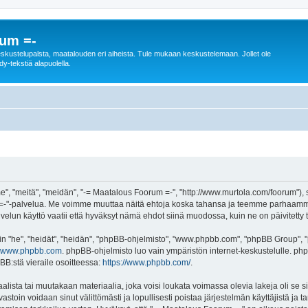
rum =-
n keskustelupalsta, maatalouden eri aiheista. Tule mukaan keskustelemaan. Jollet ole
dy-tekstiä alapuolella.
", "meitä", "meidän", "-= Maatalous Foorum =-", "http://www.murtola.com/foorum"),
orum =-"-palvelua. Me voimme muuttaa näitä ehtoja koska tahansa ja teemme parhaa
lun käyttö vaatii että hyväksyt nämä ehdot siinä muodossa, kuin ne on päivitetty ta
"he", "heidät", "heidän", "phpBB-ohjelmisto", "www.phpbb.com", "phpBB Group", "ph
www.phpbb.com
. phpBB-ohjelmisto luo vain ympäristön internet-keskustelulle. php
BB:stä vieraile osoitteessa:
https://www.phpbb.com/
.
alista tai muutakaan materiaalia, joka voisi loukata voimassa olevia lakeja oli se
 vastoin voidaan sinut välittömästi ja lopullisesti poistaa järjestelmän käyttäjistä ja 