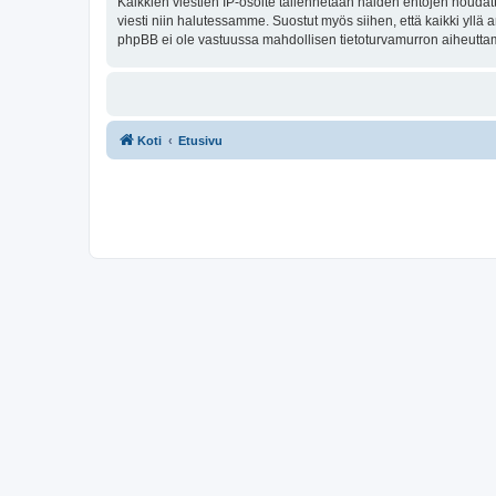
Kaikkien viestien IP-osoite tallennetaan näiden ehtojen noudatt
viesti niin halutessamme. Suostut myös siihen, että kaikki yllä
phpBB ei ole vastuussa mahdollisen tietoturvamurron aiheuttama
Koti
Etusivu