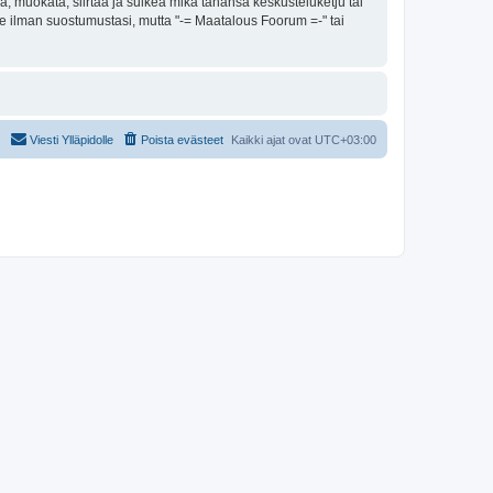
, muokata, siirtää ja sulkea mikä tahansa keskusteluketju tai
lle ilman suostumustasi, mutta "-= Maatalous Foorum =-" tai
Viesti Ylläpidolle
Poista evästeet
Kaikki ajat ovat
UTC+03:00