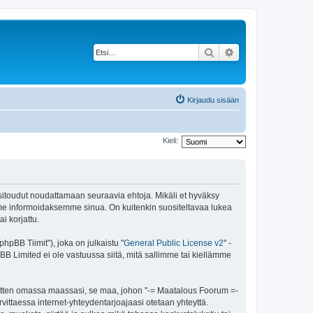
Etsi
Tarkennettu haku
Kirjaudu sisään
Kieli:
 sitoudut noudattamaan seuraavia ehtoja. Mikäli et hyväksy
mme informoidaksemme sinua. On kuitenkin suositeltavaa lukea
i korjattu.
pBB Tiimit"), joka on julkaistu "
General Public License v2
" -
BB Limited ei ole vastuussa siitä, mitä sallimme tai kiellämme
 sitten omassa maassasi, se maa, johon "-= Maatalous Foorum =-
tarvittaessa internet-yhteydentarjoajaasi otetaan yhteyttä.