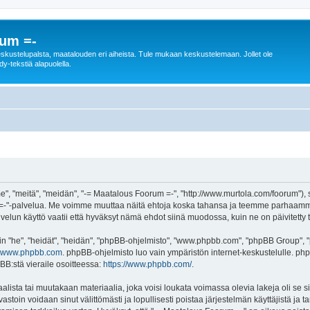
rum =-
n keskustelupalsta, maatalouden eri aiheista. Tule mukaan keskustelemaan. Jollet ole
dy-tekstiä alapuolella.
", "meitä", "meidän", "-= Maatalous Foorum =-", "http://www.murtola.com/foorum"),
orum =-"-palvelua. Me voimme muuttaa näitä ehtoja koska tahansa ja teemme parhaa
lun käyttö vaatii että hyväksyt nämä ehdot siinä muodossa, kuin ne on päivitetty ta
"he", "heidät", "heidän", "phpBB-ohjelmisto", "www.phpbb.com", "phpBB Group", "ph
www.phpbb.com
. phpBB-ohjelmisto luo vain ympäristön internet-keskustelulle. php
BB:stä vieraile osoitteessa:
https://www.phpbb.com/
.
alista tai muutakaan materiaalia, joka voisi loukata voimassa olevia lakeja oli se
 vastoin voidaan sinut välittömästi ja lopullisesti poistaa järjestelmän käyttäjistä ja 