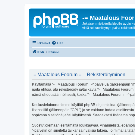
-= Maatalous Foo
Jokaisen mielipiteille/ideoille avoi
vielä rekisteröitynyt, paina rekisteröi
Pikalinkit
UKK
Koti
Etusivu
-= Maatalous Foorum =- - Rekisteröityminen
Käyttämällä "-= Maatalous Foorum =-" palvelua (jälkeenpäin "me
näitä ehtoja, älä rekisteröidy ja/tai käytä "-= Maatalous Fo
nämä ehdot säännöllisesti, koska "-= Maatalous Foorum =-"-palve
Keskustelufoorumimme käyttää phpBB-ohjelmistoa, (jälkeenpäin 
lisenssillä (jälkeenpäin "GPL") ja se voidaan ladata osoitteesta
sopivana sisältönä ja/tai käytöksenä. Saadaksesi lisätietoa php
Suostut olemaan esittämättä loukkaavaa, vihamielistä, epämora
"-palvelin on sijoitettu tai kansainvälisiä lakeja. Toimimalla tätä