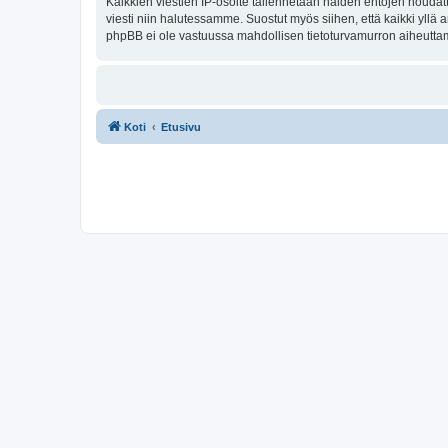
Kaikkien viestien IP-osoite tallennetaan näiden ehtojen noudatt
viesti niin halutessamme. Suostut myös siihen, että kaikki yllä
phpBB ei ole vastuussa mahdollisen tietoturvamurron aiheuttama
Koti
Etusivu