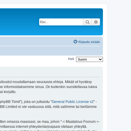
Etsi
Tarkennettu haku
Kirjaudu sisään
Kieli:
 sitoudut noudattamaan seuraavia ehtoja. Mikäli et hyväksy
mme informoidaksemme sinua. On kuitenkin suositeltavaa lukea
i korjattu.
pBB Tiimit"), joka on julkaistu "
General Public License v2
" -
BB Limited ei ole vastuussa siitä, mitä sallimme tai kiellämme
 sitten omassa maassasi, se maa, johon "-= Maatalous Foorum =-
tarvittaessa internet-yhteydentarjoajaasi otetaan yhteyttä.