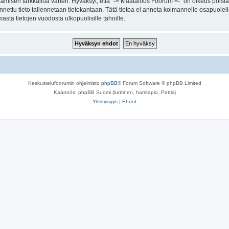
amisen tarkkailua varten. Hyväksyt, että "-= Maatalous Foorum =-" on oikeus poistaa
 annettu tieto tallennetaan tietokantaan. Tätä tietoa ei anneta kolmannelle osapuole
sta tietojen vuodosta ulkopuolisille tahoille.
Keskustelufoorumin ohjelmisto
phpBB
® Forum Software © phpBB Limited
Käännös: phpBB Suomi (lurttinen, harritapio, Pettis)
Yksityisyys
|
Ehdot