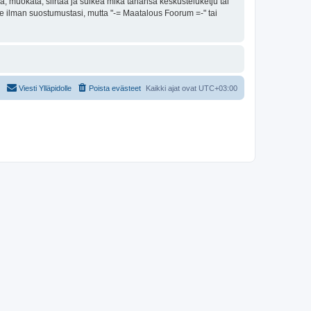
, muokata, siirtää ja sulkea mikä tahansa keskusteluketju tai
lle ilman suostumustasi, mutta "-= Maatalous Foorum =-" tai
Viesti Ylläpidolle
Poista evästeet
Kaikki ajat ovat
UTC+03:00