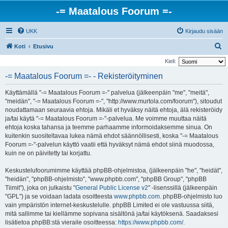
-= Maatalous Foorum =-
UKK
Kirjaudu sisään
E
Koti
Etusivu
t
Kieli:
s
-= Maatalous Foorum =- - Rekisteröityminen
i
Käyttämällä "-= Maatalous Foorum =-" palvelua (jälkeenpäin "me", "meitä",
"meidän", "-= Maatalous Foorum =-", "http://www.murtola.com/foorum"), sitoudut
noudattamaan seuraavia ehtoja. Mikäli et hyväksy näitä ehtoja, älä rekisteröidy
ja/tai käytä "-= Maatalous Foorum =-"-palvelua. Me voimme muuttaa näitä
ehtoja koska tahansa ja teemme parhaamme informoidaksemme sinua. On
kuitenkin suositeltavaa lukea nämä ehdot säännöllisesti, koska "-= Maatalous
Foorum =-"-palvelun käyttö vaatii että hyväksyt nämä ehdot siinä muodossa,
kuin ne on päivitetty tai korjattu.
Keskustelufoorumimme käyttää phpBB-ohjelmistoa, (jälkeenpäin "he", "heidät",
"heidän", "phpBB-ohjelmisto", "www.phpbb.com", "phpBB Group", "phpBB
Tiimit"), joka on julkaistu "
General Public License v2
" -lisenssillä (jälkeenpäin
"GPL") ja se voidaan ladata osoitteesta
www.phpbb.com
. phpBB-ohjelmisto luo
vain ympäristön internet-keskustelulle. phpBB Limited ei ole vastuussa siitä,
mitä sallimme tai kiellämme sopivana sisältönä ja/tai käytöksenä. Saadaksesi
lisätietoa phpBB:stä vieraile osoitteessa:
https://www.phpbb.com/
.