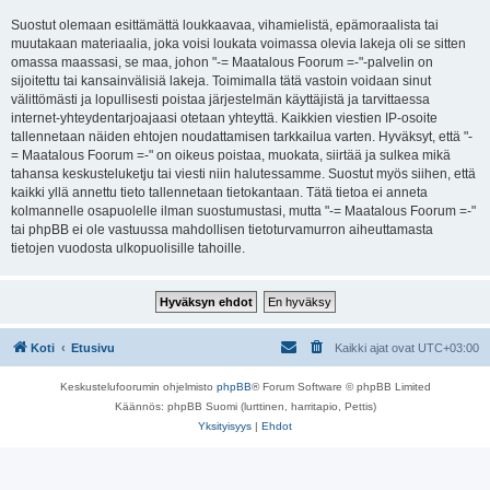
Suostut olemaan esittämättä loukkaavaa, vihamielistä, epämoraalista tai
muutakaan materiaalia, joka voisi loukata voimassa olevia lakeja oli se sitten
omassa maassasi, se maa, johon "-= Maatalous Foorum =-"-palvelin on
sijoitettu tai kansainvälisiä lakeja. Toimimalla tätä vastoin voidaan sinut
välittömästi ja lopullisesti poistaa järjestelmän käyttäjistä ja tarvittaessa
internet-yhteydentarjoajaasi otetaan yhteyttä. Kaikkien viestien IP-osoite
tallennetaan näiden ehtojen noudattamisen tarkkailua varten. Hyväksyt, että "-
= Maatalous Foorum =-" on oikeus poistaa, muokata, siirtää ja sulkea mikä
tahansa keskusteluketju tai viesti niin halutessamme. Suostut myös siihen, että
kaikki yllä annettu tieto tallennetaan tietokantaan. Tätä tietoa ei anneta
kolmannelle osapuolelle ilman suostumustasi, mutta "-= Maatalous Foorum =-"
tai phpBB ei ole vastuussa mahdollisen tietoturvamurron aiheuttamasta
tietojen vuodosta ulkopuolisille tahoille.
Koti
Etusivu
Kaikki ajat ovat
UTC+03:00
Keskustelufoorumin ohjelmisto
phpBB
® Forum Software © phpBB Limited
Käännös: phpBB Suomi (lurttinen, harritapio, Pettis)
Yksityisyys
|
Ehdot