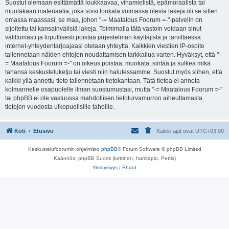
Suostut olemaan esittämättä loukkaavaa, vihamielistä, epämoraalista tai
muutakaan materiaalia, joka voisi loukata voimassa olevia lakeja oli se sitten
omassa maassasi, se maa, johon "-= Maatalous Foorum =-"-palvelin on
sijoitettu tai kansainvälisiä lakeja. Toimimalla tätä vastoin voidaan sinut
välittömästi ja lopullisesti poistaa järjestelmän käyttäjistä ja tarvittaessa
internet-yhteydentarjoajaasi otetaan yhteyttä. Kaikkien viestien IP-osoite
tallennetaan näiden ehtojen noudattamisen tarkkailua varten. Hyväksyt, että "-
= Maatalous Foorum =-" on oikeus poistaa, muokata, siirtää ja sulkea mikä
tahansa keskusteluketju tai viesti niin halutessamme. Suostut myös siihen, että
kaikki yllä annettu tieto tallennetaan tietokantaan. Tätä tietoa ei anneta
kolmannelle osapuolelle ilman suostumustasi, mutta "-= Maatalous Foorum =-"
tai phpBB ei ole vastuussa mahdollisen tietoturvamurron aiheuttamasta
tietojen vuodosta ulkopuolisille tahoille.
Koti
Etusivu
Kaikki ajat ovat
UTC+03:00
Keskustelufoorumin ohjelmisto
phpBB
® Forum Software © phpBB Limited
Käännös: phpBB Suomi (lurttinen, harritapio, Pettis)
Yksityisyys
|
Ehdot