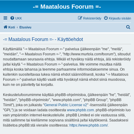
-= Maatalous Foorum =-
UKK
Rekisteröidy
Kirjaudu sisään
E
Koti
Etusivu
t
-= Maatalous Foorum =- - Käyttöehdot
s
i
Käyttämällä "-= Maatalous Foorum =-" palvelua (jälkeenpäin "me", "meitä",
"meidän", "-= Maatalous Foorum =-", "http://www.murtola.com/foorum"), sitoudut
noudattamaan seuraavia ehtoja. Mikäli et hyväksy näitä ehtoja, älä rekisteröidy
ja/tai käytä "-= Maatalous Foorum =-"-palvelua. Me voimme muuttaa näitä
ehtoja koska tahansa ja teemme parhaamme informoidaksemme sinua. On
kuitenkin suositeltavaa lukea nämä ehdot säännöllisesti, koska "-= Maatalous
Foorum =-"-palvelun käyttö vaatii että hyväksyt nämä ehdot siinä muodossa,
kuin ne on päivitetty tai korjattu.
Keskustelufoorumimme käyttää phpBB-ohjelmistoa, (jälkeenpäin "he", "heidät",
"heidän", "phpBB-ohjelmisto", "www.phpbb.com", "phpBB Group", "phpBB
Tiimit"), joka on julkaistu "
General Public License v2
" -lisenssillä (jälkeenpäin
"GPL") ja se voidaan ladata osoitteesta
www.phpbb.com
. phpBB-ohjelmisto luo
vain ympäristön internet-keskustelulle. phpBB Limited ei ole vastuussa siitä,
mitä sallimme tai kiellämme sopivana sisältönä ja/tai käytöksenä. Saadaksesi
lisätietoa phpBB:stä vieraile osoitteessa:
https://www.phpbb.com/
.