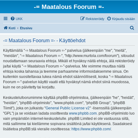
-= Maatalous Foorum =-
UKK
Rekisteröidy
Kirjaudu sisään
E
Koti
Etusivu
t
-= Maatalous Foorum =- - Käyttöehdot
s
i
Käyttämällä "-= Maatalous Foorum =-" palvelua (jälkeenpäin "me", "meitä",
"meidän", "-= Maatalous Foorum =-", "http://www.murtola.com/foorum"), sitoudut
noudattamaan seuraavia ehtoja. Mikäli et hyväksy näitä ehtoja, älä rekisteröidy
ja/tai käytä "-= Maatalous Foorum =-"-palvelua. Me voimme muuttaa näitä
ehtoja koska tahansa ja teemme parhaamme informoidaksemme sinua. On
kuitenkin suositeltavaa lukea nämä ehdot säännöllisesti, koska "-= Maatalous
Foorum =-"-palvelun käyttö vaatii että hyväksyt nämä ehdot siinä muodossa,
kuin ne on päivitetty tai korjattu.
Keskustelufoorumimme käyttää phpBB-ohjelmistoa, (jälkeenpäin "he", "heidät",
"heidän", "phpBB-ohjelmisto", "www.phpbb.com", "phpBB Group", "phpBB
Tiimit"), joka on julkaistu "
General Public License v2
" -lisenssillä (jälkeenpäin
"GPL") ja se voidaan ladata osoitteesta
www.phpbb.com
. phpBB-ohjelmisto luo
vain ympäristön internet-keskustelulle. phpBB Limited ei ole vastuussa siitä,
mitä sallimme tai kiellämme sopivana sisältönä ja/tai käytöksenä. Saadaksesi
lisätietoa phpBB:stä vieraile osoitteessa:
https://www.phpbb.com/
.