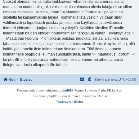
Suostut olemaan esittämättä loukkaavaa, vihamielistä, epämoraalista tai
muutakaan materiaalia, joka voisi loukata voimassa olevia lakeja oli se sitten
omassa maassasi, se maa, johon "-= Maatalous Foorum =-"-palvelin on
sijoitettu tai kansainvälisiä lakeja. Toimimalla tätä vastoin voidaan sinut
välittömästi ja lopullisesti poistaa järjestelmän käyttäjistä ja tarvittaessa
internet-yhteydentarjoajaasi otetaan yhteyttä. Kaikkien viestien IP-osoite
tallennetaan näiden ehtojen noudattamisen tarkkailua varten. Hyväksyt, että "-
= Maatalous Foorum =-" on oikeus poistaa, muokata, siirtää ja sulkea mikä
tahansa keskusteluketju tai viesti niin halutessamme. Suostut myös siihen, että
kaikki yllä annettu tieto tallennetaan tietokantaan. Tätä tietoa ei anneta
kolmannelle osapuolelle ilman suostumustasi, mutta "-= Maatalous Foorum =-"
tai phpBB ei ole vastuussa mahdollisen tietoturvamurron aiheuttamasta
tietojen vuodosta ulkopuolisille tahoille.
Koti
Etusivu
Kaikki ajat ovat
UTC+03:00
Keskustelufoorumin ohjelmisto
phpBB
® Forum Software © phpBB Limited
Käännös: phpBB Suomi (lurttinen, harritapio, Pettis)
Yksityisyys
|
Ehdot