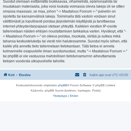
Suostut olemaan esittämättä loukkaavaa, vihamielistä, epämoraalista tai
muutakaan materiaalia, joka voisi loukata voimassa olevia lakeja oli se sitten
omassa maassasi, se maa, johon "-= Maatalous Foorum =-"-palvelin on
sijoitettu tai kansainvälisiä lakeja. Toimimalla tätä vastoin voidaan sinut
välittömästi ja lopullisesti poistaa järjestelmän käyttäjistä ja tarvittaessa
internet-yhteydentarjoajaasi otetaan yhteyttä. Kaikkien viestien IP-osoite
tallennetaan näiden ehtojen noudattamisen tarkkailua varten. Hyväksyt, että "-
= Maatalous Foorum =-" on oikeus poistaa, muokata, siirtää ja sulkea mikä
tahansa keskusteluketju tai viesti niin halutessamme. Suostut myös siihen, että
kaikki yllä annettu tieto tallennetaan tietokantaan. Tätä tietoa ei anneta
kolmannelle osapuolelle ilman suostumustasi, mutta "-= Maatalous Foorum =-"
tai phpBB ei ole vastuussa mahdollisen tietoturvamurron aiheuttamasta
tietojen vuodosta ulkopuolisille tahoille.
Koti
Etusivu
Kaikki ajat ovat
UTC+03:00
Keskustelufoorumin ohjelmisto
phpBB
® Forum Software © phpBB Limited
Käännös: phpBB Suomi (lurttinen, harritapio, Pettis)
Yksityisyys
|
Ehdot