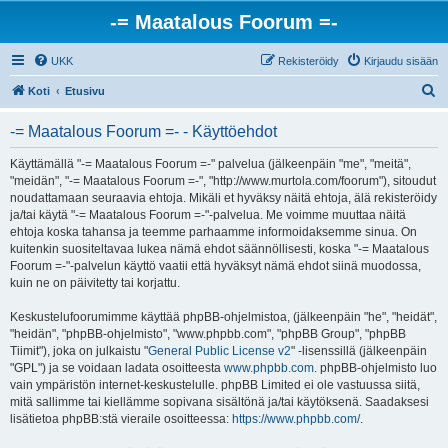
-= Maatalous Foorum =-
UKK
Rekisteröidy
Kirjaudu sisään
E
Koti
Etusivu
t
-= Maatalous Foorum =- - Käyttöehdot
s
i
Käyttämällä "-= Maatalous Foorum =-" palvelua (jälkeenpäin "me", "meitä",
"meidän", "-= Maatalous Foorum =-", "http://www.murtola.com/foorum"), sitoudut
noudattamaan seuraavia ehtoja. Mikäli et hyväksy näitä ehtoja, älä rekisteröidy
ja/tai käytä "-= Maatalous Foorum =-"-palvelua. Me voimme muuttaa näitä
ehtoja koska tahansa ja teemme parhaamme informoidaksemme sinua. On
kuitenkin suositeltavaa lukea nämä ehdot säännöllisesti, koska "-= Maatalous
Foorum =-"-palvelun käyttö vaatii että hyväksyt nämä ehdot siinä muodossa,
kuin ne on päivitetty tai korjattu.
Keskustelufoorumimme käyttää phpBB-ohjelmistoa, (jälkeenpäin "he", "heidät",
"heidän", "phpBB-ohjelmisto", "www.phpbb.com", "phpBB Group", "phpBB
Tiimit"), joka on julkaistu "
General Public License v2
" -lisenssillä (jälkeenpäin
"GPL") ja se voidaan ladata osoitteesta
www.phpbb.com
. phpBB-ohjelmisto luo
vain ympäristön internet-keskustelulle. phpBB Limited ei ole vastuussa siitä,
mitä sallimme tai kiellämme sopivana sisältönä ja/tai käytöksenä. Saadaksesi
lisätietoa phpBB:stä vieraile osoitteessa:
https://www.phpbb.com/
.