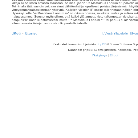
lakeja oli se sitten omassa maassasi, se maa, johon "-= Maatalous Foorum =-"-palvelin on s
Toimimalla tätä vastoin voidaan sinut välittömästi ja lopullisesti poistaa järjestelmän käyttäj
yhteydentarjoajaasi otetaan yhteyttä. Kaikkien viestien IP-osoite tallennetaan näiden eh
Hyväksyt, että "-= Maatalous Foorum =-" on oikeus poistaa, muokata, siirtää ja sulkea mikä
halutessamme. Suostut myös siihen, että kaikki yllä annettu tieto tallennetaan tietokant
osapuolelle ilman suostumustasi, mutta "-= Maatalous Foorum =-" tai phpBB ei ole vastu
aiheuttamasta tietojen vuodosta ulkopuolisille tahoille.
Koti
Etusivu
Viesti Ylläpidolle
Poi
Keskustelufoorumin ohjelmisto
phpBB
® Forum Software © 
Käännös: phpBB Suomi (lurttinen, harritapio, Pett
Yksityisyys
|
Ehdot