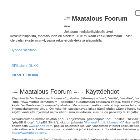
-= Maatalous Foorum
=-
Jokaisen mielipiteille/ideoille avoin
keskustelupalsta, maatalouden eri aiheista. Tule mukaan keskustelemaan. Jollet
ole vielä rekisteröitynyt, paina rekisteröidy-tekstiä alapuolella.
Hyppää sisältöön
Pikalinkit
UKK
Koti
Etusivu
-= Maatalous Foorum =- - Käyttöehdot
Käyttämällä "-= Maatalous Foorum =-" palvelua (jälkeenpäin "me", "meitä", "meidän", "-
"http://www.murtola.com/foorum"), sitoudut noudattamaan seuraavia ehtoja. Mikäli et hyväks
käytä "-= Maatalous Foorum =-"-palvelua. Me voimme muuttaa näitä ehtoja koska taha
informoidaksemme sinua. On kuitenkin suositeltavaa lukea nämä ehdot säännöllisesti, k
käyttö vaatii että hyväksyt nämä ehdot siinä muodossa, kuin ne on päivitetty tai korjattu.
Keskustelufoorumimme käyttää phpBB-ohjelmistoa, (jälkeenpäin "he", "heidät", "heidän
"phpBB Group", "phpBB Tiimit"), joka on julkaistu "
General Public License v2
" -lisenssil
osoitteesta
www.phpbb.com
. phpBB-ohjelmisto luo vain ympäristön internet-keskustelulle
mitä sallimme tai kiellämme sopivana sisältönä ja/tai käytöksenä. Saadaksesi lisätietoa p
https://www.phpbb.com/
.
Suostut olemaan esittämättä loukkaavaa, vihamielistä, epämoraalista tai muutakaan mater