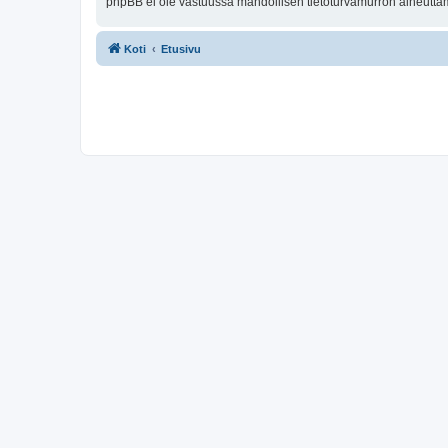
phpBB ei ole vastuussa mahdollisen tietoturvamurron aiheuttama
Koti
Etusivu