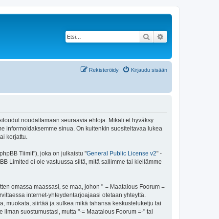
Etsi
Tarkennettu haku
Rekisteröidy
Kirjaudu sisään
 sitoudut noudattamaan seuraavia ehtoja. Mikäli et hyväksy
mme informoidaksemme sinua. On kuitenkin suositeltavaa lukea
i korjattu.
pBB Tiimit"), joka on julkaistu "
General Public License v2
" -
BB Limited ei ole vastuussa siitä, mitä sallimme tai kiellämme
 sitten omassa maassasi, se maa, johon "-= Maatalous Foorum =-
tarvittaessa internet-yhteydentarjoajaasi otetaan yhteyttä.
, muokata, siirtää ja sulkea mikä tahansa keskusteluketju tai
lle ilman suostumustasi, mutta "-= Maatalous Foorum =-" tai