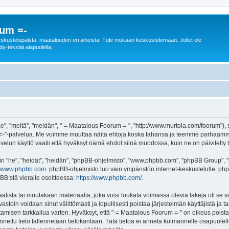
rum =-
n keskustelupalsta, maatalouden eri aiheista. Tule mukaan keskustelemaan. Jollet ole
dy-tekstiä alapuolella.
", "meitä", "meidän", "-= Maatalous Foorum =-", "http://www.murtola.com/foorum"),
orum =-"-palvelua. Me voimme muuttaa näitä ehtoja koska tahansa ja teemme parhaa
lun käyttö vaatii että hyväksyt nämä ehdot siinä muodossa, kuin ne on päivitetty ta
"he", "heidät", "heidän", "phpBB-ohjelmisto", "www.phpbb.com", "phpBB Group", "ph
www.phpbb.com
. phpBB-ohjelmisto luo vain ympäristön internet-keskustelulle. php
BB:stä vieraile osoitteessa:
https://www.phpbb.com/
.
alista tai muutakaan materiaalia, joka voisi loukata voimassa olevia lakeja oli se
 vastoin voidaan sinut välittömästi ja lopullisesti poistaa järjestelmän käyttäjistä ja 
amisen tarkkailua varten. Hyväksyt, että "-= Maatalous Foorum =-" on oikeus poistaa
 annettu tieto tallennetaan tietokantaan. Tätä tietoa ei anneta kolmannelle osapuole