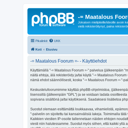
-= Maatalous Foo
Jokaisen mielipiteille/ideoille avoi
vielä rekisteröitynyt, paina rekisteröi
Pikalinkit
UKK
Koti
Etusivu
-= Maatalous Foorum =- - Käyttöehdot
Käyttämällä "-= Maatalous Foorum =-" palvelua (jälkeenpäin "me
näitä ehtoja, älä rekisteröidy ja/tai käytä "-= Maatalous Fo
nämä ehdot säännöllisesti, koska "-= Maatalous Foorum =-"-palve
Keskustelufoorumimme käyttää phpBB-ohjelmistoa, (jälkeenpäin 
lisenssillä (jälkeenpäin "GPL") ja se voidaan ladata osoitteesta
sopivana sisältönä ja/tai käytöksenä. Saadaksesi lisätietoa php
Suostut olemaan esittämättä loukkaavaa, vihamielistä, epämora
"-palvelin on sijoitettu tai kansainvälisiä lakeja. Toimimalla tätä
Kaikkien viestien IP-osoite tallennetaan näiden ehtojen noudatt
viesti niin halutessamme. Suostut myös siihen, että kaikki yllä