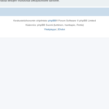
sta tietojen vuodosta ulkopuolisille tahoille.
Keskustelufoorumin ohjelmisto
phpBB
® Forum Software © phpBB Limited
Käännös: phpBB Suomi (lurttinen, harritapio, Pettis)
Yksityisyys
|
Ehdot