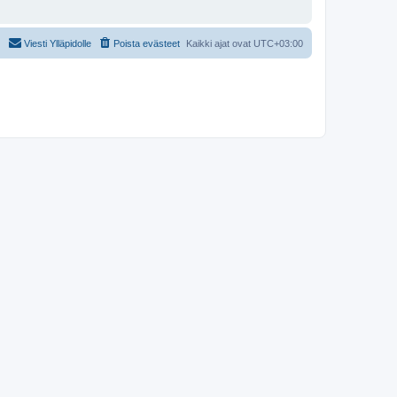
Viesti Ylläpidolle
Poista evästeet
Kaikki ajat ovat
UTC+03:00