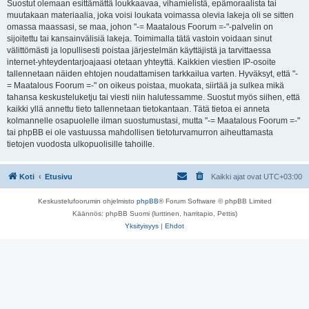
Suostut olemaan esittämättä loukkaavaa, vihamielistä, epämoraalista tai
muutakaan materiaalia, joka voisi loukata voimassa olevia lakeja oli se sitten
omassa maassasi, se maa, johon "-= Maatalous Foorum =-"-palvelin on
sijoitettu tai kansainvälisiä lakeja. Toimimalla tätä vastoin voidaan sinut
välittömästi ja lopullisesti poistaa järjestelmän käyttäjistä ja tarvittaessa
internet-yhteydentarjoajaasi otetaan yhteyttä. Kaikkien viestien IP-osoite
tallennetaan näiden ehtojen noudattamisen tarkkailua varten. Hyväksyt, että "-
= Maatalous Foorum =-" on oikeus poistaa, muokata, siirtää ja sulkea mikä
tahansa keskusteluketju tai viesti niin halutessamme. Suostut myös siihen, että
kaikki yllä annettu tieto tallennetaan tietokantaan. Tätä tietoa ei anneta
kolmannelle osapuolelle ilman suostumustasi, mutta "-= Maatalous Foorum =-"
tai phpBB ei ole vastuussa mahdollisen tietoturvamurron aiheuttamasta
tietojen vuodosta ulkopuolisille tahoille.
Koti
Etusivu
Kaikki ajat ovat
UTC+03:00
Keskustelufoorumin ohjelmisto
phpBB
® Forum Software © phpBB Limited
Käännös: phpBB Suomi (lurttinen, harritapio, Pettis)
Yksityisyys
|
Ehdot