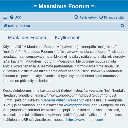
-= Maatalous Foorum =-
UKK
Rekisteröidy
Kirjaudu sisään
E
Koti
Etusivu
t
-= Maatalous Foorum =- - Käyttöehdot
s
i
Käyttämällä "-= Maatalous Foorum =-" palvelua (jälkeenpäin "me", "meitä",
"meidän", "-= Maatalous Foorum =-", "http://www.murtola.com/foorum"), sitoudut
noudattamaan seuraavia ehtoja. Mikäli et hyväksy näitä ehtoja, älä rekisteröidy
ja/tai käytä "-= Maatalous Foorum =-"-palvelua. Me voimme muuttaa näitä
ehtoja koska tahansa ja teemme parhaamme informoidaksemme sinua. On
kuitenkin suositeltavaa lukea nämä ehdot säännöllisesti, koska "-= Maatalous
Foorum =-"-palvelun käyttö vaatii että hyväksyt nämä ehdot siinä muodossa,
kuin ne on päivitetty tai korjattu.
Keskustelufoorumimme käyttää phpBB-ohjelmistoa, (jälkeenpäin "he", "heidät",
"heidän", "phpBB-ohjelmisto", "www.phpbb.com", "phpBB Group", "phpBB
Tiimit"), joka on julkaistu "
General Public License v2
" -lisenssillä (jälkeenpäin
"GPL") ja se voidaan ladata osoitteesta
www.phpbb.com
. phpBB-ohjelmisto luo
vain ympäristön internet-keskustelulle. phpBB Limited ei ole vastuussa siitä,
mitä sallimme tai kiellämme sopivana sisältönä ja/tai käytöksenä. Saadaksesi
lisätietoa phpBB:stä vieraile osoitteessa:
https://www.phpbb.com/
.