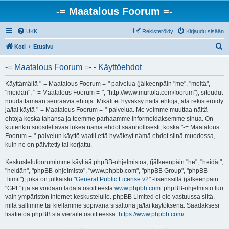
-= Maatalous Foorum =-
UKK
Rekisteröidy
Kirjaudu sisään
E
Koti
Etusivu
t
-= Maatalous Foorum =- - Käyttöehdot
s
i
Käyttämällä "-= Maatalous Foorum =-" palvelua (jälkeenpäin "me", "meitä",
"meidän", "-= Maatalous Foorum =-", "http://www.murtola.com/foorum"), sitoudut
noudattamaan seuraavia ehtoja. Mikäli et hyväksy näitä ehtoja, älä rekisteröidy
ja/tai käytä "-= Maatalous Foorum =-"-palvelua. Me voimme muuttaa näitä
ehtoja koska tahansa ja teemme parhaamme informoidaksemme sinua. On
kuitenkin suositeltavaa lukea nämä ehdot säännöllisesti, koska "-= Maatalous
Foorum =-"-palvelun käyttö vaatii että hyväksyt nämä ehdot siinä muodossa,
kuin ne on päivitetty tai korjattu.
Keskustelufoorumimme käyttää phpBB-ohjelmistoa, (jälkeenpäin "he", "heidät",
"heidän", "phpBB-ohjelmisto", "www.phpbb.com", "phpBB Group", "phpBB
Tiimit"), joka on julkaistu "
General Public License v2
" -lisenssillä (jälkeenpäin
"GPL") ja se voidaan ladata osoitteesta
www.phpbb.com
. phpBB-ohjelmisto luo
vain ympäristön internet-keskustelulle. phpBB Limited ei ole vastuussa siitä,
mitä sallimme tai kiellämme sopivana sisältönä ja/tai käytöksenä. Saadaksesi
lisätietoa phpBB:stä vieraile osoitteessa:
https://www.phpbb.com/
.