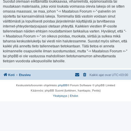
Suostut olemaan esittämättä loukkaavaa, vihamielistä, epämoraalista tai
muutakaan materiaalia, joka voisi loukata voimassa olevia lakeja oli se sitten
omassa maassasi, se maa, johon "-= Maatalous Foorum =-"-palvelin on
sijoitettu tai kansainvälisiä lakeja. Toimimalla tätä vastoin voidaan sinut
välittömästi ja lopullisesti poistaa järjestelmän käyttäjistä ja tarvittaessa
internet-yhteydentarjoajaasi otetaan yhteyttä. Kaikkien viestien IP-osoite
tallennetaan näiden ehtojen noudattamisen tarkkailua varten. Hyväksyt, että "-
= Maatalous Foorum =-" on oikeus poistaa, muokata, siirtää ja sulkea mikä
tahansa keskusteluketju tai viesti niin halutessamme. Suostut myös siihen, että
kaikki yllä annettu tieto tallennetaan tietokantaan. Tätä tietoa ei anneta
kolmannelle osapuolelle ilman suostumustasi, mutta "-= Maatalous Foorum =-"
tai phpBB ei ole vastuussa mahdollisen tietoturvamurron aiheuttamasta
tietojen vuodosta ulkopuolisille tahoille.
Koti
Etusivu
Kaikki ajat ovat
UTC+03:00
Keskustelufoorumin ohjelmisto
phpBB
® Forum Software © phpBB Limited
Käännös: phpBB Suomi (lurttinen, harritapio, Pettis)
Yksityisyys
|
Ehdot