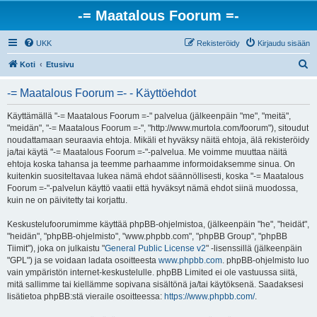
-= Maatalous Foorum =-
UKK
Rekisteröidy
Kirjaudu sisään
E
Koti
Etusivu
t
-= Maatalous Foorum =- - Käyttöehdot
s
i
Käyttämällä "-= Maatalous Foorum =-" palvelua (jälkeenpäin "me", "meitä",
"meidän", "-= Maatalous Foorum =-", "http://www.murtola.com/foorum"), sitoudut
noudattamaan seuraavia ehtoja. Mikäli et hyväksy näitä ehtoja, älä rekisteröidy
ja/tai käytä "-= Maatalous Foorum =-"-palvelua. Me voimme muuttaa näitä
ehtoja koska tahansa ja teemme parhaamme informoidaksemme sinua. On
kuitenkin suositeltavaa lukea nämä ehdot säännöllisesti, koska "-= Maatalous
Foorum =-"-palvelun käyttö vaatii että hyväksyt nämä ehdot siinä muodossa,
kuin ne on päivitetty tai korjattu.
Keskustelufoorumimme käyttää phpBB-ohjelmistoa, (jälkeenpäin "he", "heidät",
"heidän", "phpBB-ohjelmisto", "www.phpbb.com", "phpBB Group", "phpBB
Tiimit"), joka on julkaistu "
General Public License v2
" -lisenssillä (jälkeenpäin
"GPL") ja se voidaan ladata osoitteesta
www.phpbb.com
. phpBB-ohjelmisto luo
vain ympäristön internet-keskustelulle. phpBB Limited ei ole vastuussa siitä,
mitä sallimme tai kiellämme sopivana sisältönä ja/tai käytöksenä. Saadaksesi
lisätietoa phpBB:stä vieraile osoitteessa:
https://www.phpbb.com/
.