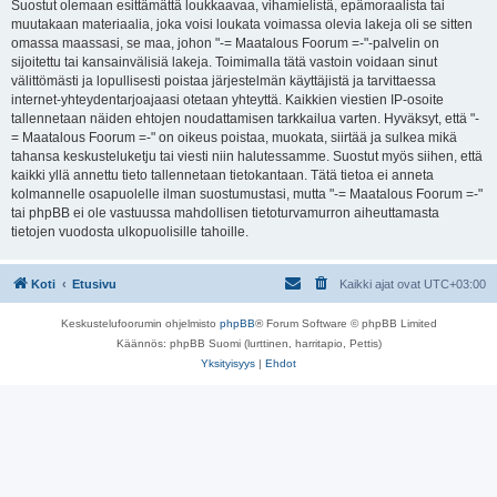
Suostut olemaan esittämättä loukkaavaa, vihamielistä, epämoraalista tai
muutakaan materiaalia, joka voisi loukata voimassa olevia lakeja oli se sitten
omassa maassasi, se maa, johon "-= Maatalous Foorum =-"-palvelin on
sijoitettu tai kansainvälisiä lakeja. Toimimalla tätä vastoin voidaan sinut
välittömästi ja lopullisesti poistaa järjestelmän käyttäjistä ja tarvittaessa
internet-yhteydentarjoajaasi otetaan yhteyttä. Kaikkien viestien IP-osoite
tallennetaan näiden ehtojen noudattamisen tarkkailua varten. Hyväksyt, että "-
= Maatalous Foorum =-" on oikeus poistaa, muokata, siirtää ja sulkea mikä
tahansa keskusteluketju tai viesti niin halutessamme. Suostut myös siihen, että
kaikki yllä annettu tieto tallennetaan tietokantaan. Tätä tietoa ei anneta
kolmannelle osapuolelle ilman suostumustasi, mutta "-= Maatalous Foorum =-"
tai phpBB ei ole vastuussa mahdollisen tietoturvamurron aiheuttamasta
tietojen vuodosta ulkopuolisille tahoille.
Koti
Etusivu
Kaikki ajat ovat
UTC+03:00
Keskustelufoorumin ohjelmisto
phpBB
® Forum Software © phpBB Limited
Käännös: phpBB Suomi (lurttinen, harritapio, Pettis)
Yksityisyys
|
Ehdot