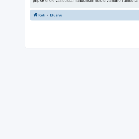
phpBB ei ole vastuussa mahdollisen tietoturvamurron aiheuttama
Koti
Etusivu