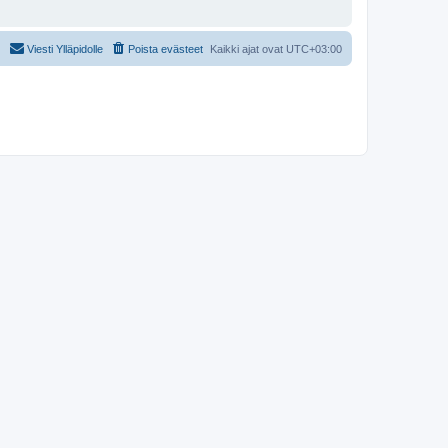
Viesti Ylläpidolle
Poista evästeet
Kaikki ajat ovat
UTC+03:00