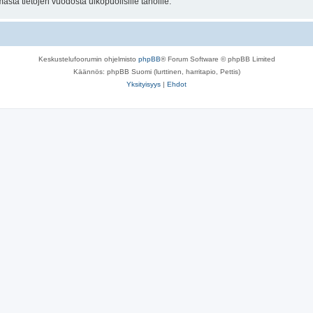
sta tietojen vuodosta ulkopuolisille tahoille.
Keskustelufoorumin ohjelmisto
phpBB
® Forum Software © phpBB Limited
Käännös: phpBB Suomi (lurttinen, harritapio, Pettis)
Yksityisyys
|
Ehdot