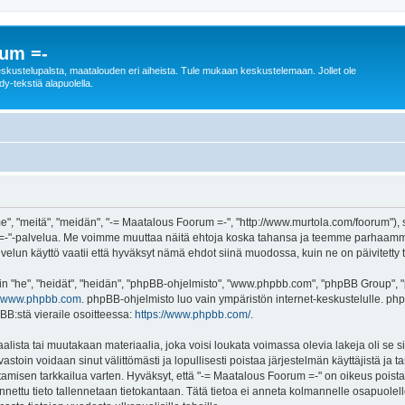
rum =-
n keskustelupalsta, maatalouden eri aiheista. Tule mukaan keskustelemaan. Jollet ole
dy-tekstiä alapuolella.
", "meitä", "meidän", "-= Maatalous Foorum =-", "http://www.murtola.com/foorum"),
orum =-"-palvelua. Me voimme muuttaa näitä ehtoja koska tahansa ja teemme parhaa
lun käyttö vaatii että hyväksyt nämä ehdot siinä muodossa, kuin ne on päivitetty ta
"he", "heidät", "heidän", "phpBB-ohjelmisto", "www.phpbb.com", "phpBB Group", "ph
www.phpbb.com
. phpBB-ohjelmisto luo vain ympäristön internet-keskustelulle. php
BB:stä vieraile osoitteessa:
https://www.phpbb.com/
.
alista tai muutakaan materiaalia, joka voisi loukata voimassa olevia lakeja oli se
 vastoin voidaan sinut välittömästi ja lopullisesti poistaa järjestelmän käyttäjistä ja 
amisen tarkkailua varten. Hyväksyt, että "-= Maatalous Foorum =-" on oikeus poistaa
 annettu tieto tallennetaan tietokantaan. Tätä tietoa ei anneta kolmannelle osapuole