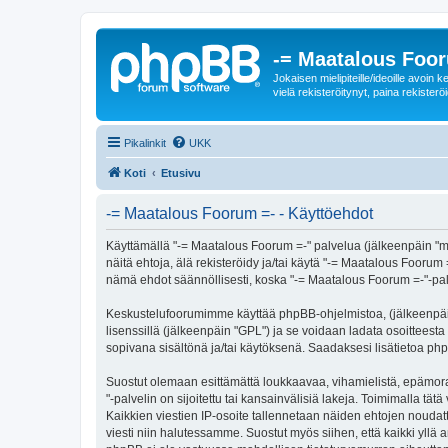
-= Maatalous Foo
Jokaisen mielipiteille/ideoille avoi
vielä rekisteröitynyt, paina rekisteröi
Pikalinkit
UKK
Koti
Etusivu
-= Maatalous Foorum =- - Käyttöehdot
Käyttämällä "-= Maatalous Foorum =-" palvelua (jälkeenpäin "me
näitä ehtoja, älä rekisteröidy ja/tai käytä "-= Maatalous Fo
nämä ehdot säännöllisesti, koska "-= Maatalous Foorum =-"-palve
Keskustelufoorumimme käyttää phpBB-ohjelmistoa, (jälkeenpäin 
lisenssillä (jälkeenpäin "GPL") ja se voidaan ladata osoitteesta
sopivana sisältönä ja/tai käytöksenä. Saadaksesi lisätietoa php
Suostut olemaan esittämättä loukkaavaa, vihamielistä, epämora
"-palvelin on sijoitettu tai kansainvälisiä lakeja. Toimimalla tätä
Kaikkien viestien IP-osoite tallennetaan näiden ehtojen noudatt
viesti niin halutessamme. Suostut myös siihen, että kaikki yllä