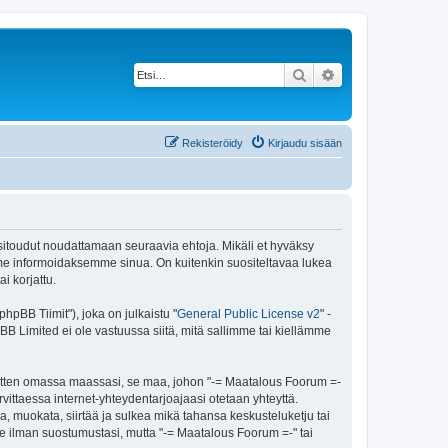
Etsi
Tarkennettu haku
Rekisteröidy
Kirjaudu sisään
 sitoudut noudattamaan seuraavia ehtoja. Mikäli et hyväksy
mme informoidaksemme sinua. On kuitenkin suositeltavaa lukea
i korjattu.
pBB Tiimit"), joka on julkaistu "
General Public License v2
" -
BB Limited ei ole vastuussa siitä, mitä sallimme tai kiellämme
 sitten omassa maassasi, se maa, johon "-= Maatalous Foorum =-
tarvittaessa internet-yhteydentarjoajaasi otetaan yhteyttä.
, muokata, siirtää ja sulkea mikä tahansa keskusteluketju tai
lle ilman suostumustasi, mutta "-= Maatalous Foorum =-" tai