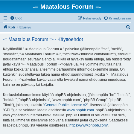
-= Maatalous Foorum =-
UKK
Rekisteröidy
Kirjaudu sisään
E
Koti
Etusivu
t
-= Maatalous Foorum =- - Käyttöehdot
s
i
Käyttämällä "-= Maatalous Foorum =-" palvelua (jälkeenpäin "me", "meitä",
"meidän", "-= Maatalous Foorum =-", "http://www.murtola.com/foorum"), sitoudut
noudattamaan seuraavia ehtoja. Mikäli et hyväksy näitä ehtoja, älä rekisteröidy
ja/tai käytä "-= Maatalous Foorum =-"-palvelua. Me voimme muuttaa näitä
ehtoja koska tahansa ja teemme parhaamme informoidaksemme sinua. On
kuitenkin suositeltavaa lukea nämä ehdot säännöllisesti, koska "-= Maatalous
Foorum =-"-palvelun käyttö vaatii että hyväksyt nämä ehdot siinä muodossa,
kuin ne on päivitetty tai korjattu.
Keskustelufoorumimme käyttää phpBB-ohjelmistoa, (jälkeenpäin "he", "heidät",
"heidän", "phpBB-ohjelmisto", "www.phpbb.com", "phpBB Group", "phpBB
Tiimit"), joka on julkaistu "
General Public License v2
" -lisenssillä (jälkeenpäin
"GPL") ja se voidaan ladata osoitteesta
www.phpbb.com
. phpBB-ohjelmisto luo
vain ympäristön internet-keskustelulle. phpBB Limited ei ole vastuussa siitä,
mitä sallimme tai kiellämme sopivana sisältönä ja/tai käytöksenä. Saadaksesi
lisätietoa phpBB:stä vieraile osoitteessa:
https://www.phpbb.com/
.