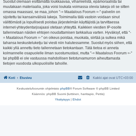
Suostut olemaan esittämättä loukkaavaa, vihamielistä, epämoraalista tai
muutakaan materiaalia, joka voisi loukata voimassa olevia lakeja oli se sitten
omassa maassasi, se maa, johon "-= Maatalous Foorum =-"-palvelin on
sijoitettu tai kansainvälisiä lakeja. Toimimalla tätä vastoin voidaan sinut
välittömästi ja lopullisesti poistaa järjestelmän käyttäjistä ja tarvittaessa
internet-yhteydentarjoajaasi otetaan yhteyttä. Kaikkien viestien IP-osoite
tallennetaan näiden ehtojen noudattamisen tarkkailua varten. Hyväksyt, että "-
= Maatalous Foorum =-" on oikeus poistaa, muokata, siirtää ja sulkea mikä
tahansa keskusteluketju tai viesti niin halutessamme. Suostut myös siihen, että
kaikki yllä annettu tieto tallennetaan tietokantaan. Tätä tietoa ei anneta
kolmannelle osapuolelle ilman suostumustasi, mutta "-= Maatalous Foorum =-"
tai phpBB ei ole vastuussa mahdollisen tietoturvamurron aiheuttamasta
tietojen vuodosta ulkopuolisille tahoille.
Koti
Etusivu
Kaikki ajat ovat
UTC+03:00
Keskustelufoorumin ohjelmisto
phpBB
® Forum Software © phpBB Limited
Käännös: phpBB Suomi (lurttinen, harritapio, Pettis)
Yksityisyys
|
Ehdot