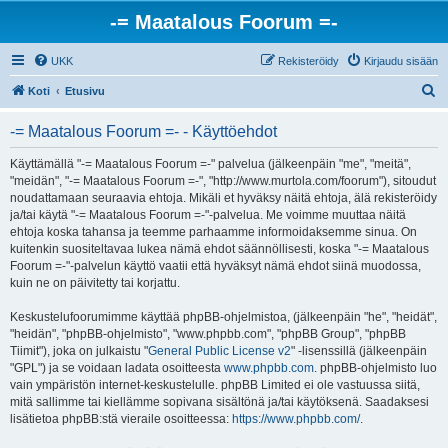
-= Maatalous Foorum =-
UKK
Rekisteröidy
Kirjaudu sisään
E
Koti
Etusivu
t
-= Maatalous Foorum =- - Käyttöehdot
s
i
Käyttämällä "-= Maatalous Foorum =-" palvelua (jälkeenpäin "me", "meitä",
"meidän", "-= Maatalous Foorum =-", "http://www.murtola.com/foorum"), sitoudut
noudattamaan seuraavia ehtoja. Mikäli et hyväksy näitä ehtoja, älä rekisteröidy
ja/tai käytä "-= Maatalous Foorum =-"-palvelua. Me voimme muuttaa näitä
ehtoja koska tahansa ja teemme parhaamme informoidaksemme sinua. On
kuitenkin suositeltavaa lukea nämä ehdot säännöllisesti, koska "-= Maatalous
Foorum =-"-palvelun käyttö vaatii että hyväksyt nämä ehdot siinä muodossa,
kuin ne on päivitetty tai korjattu.
Keskustelufoorumimme käyttää phpBB-ohjelmistoa, (jälkeenpäin "he", "heidät",
"heidän", "phpBB-ohjelmisto", "www.phpbb.com", "phpBB Group", "phpBB
Tiimit"), joka on julkaistu "
General Public License v2
" -lisenssillä (jälkeenpäin
"GPL") ja se voidaan ladata osoitteesta
www.phpbb.com
. phpBB-ohjelmisto luo
vain ympäristön internet-keskustelulle. phpBB Limited ei ole vastuussa siitä,
mitä sallimme tai kiellämme sopivana sisältönä ja/tai käytöksenä. Saadaksesi
lisätietoa phpBB:stä vieraile osoitteessa:
https://www.phpbb.com/
.