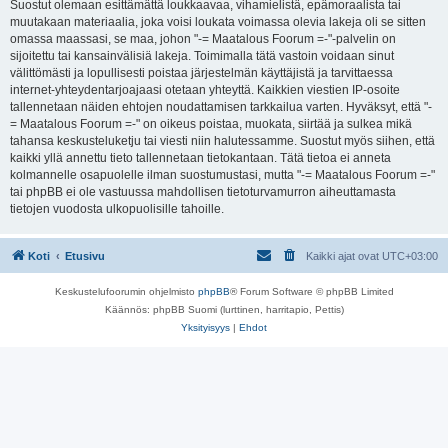
Suostut olemaan esittämättä loukkaavaa, vihamielistä, epämoraalista tai
muutakaan materiaalia, joka voisi loukata voimassa olevia lakeja oli se sitten
omassa maassasi, se maa, johon "-= Maatalous Foorum =-"-palvelin on
sijoitettu tai kansainvälisiä lakeja. Toimimalla tätä vastoin voidaan sinut
välittömästi ja lopullisesti poistaa järjestelmän käyttäjistä ja tarvittaessa
internet-yhteydentarjoajaasi otetaan yhteyttä. Kaikkien viestien IP-osoite
tallennetaan näiden ehtojen noudattamisen tarkkailua varten. Hyväksyt, että "-
= Maatalous Foorum =-" on oikeus poistaa, muokata, siirtää ja sulkea mikä
tahansa keskusteluketju tai viesti niin halutessamme. Suostut myös siihen, että
kaikki yllä annettu tieto tallennetaan tietokantaan. Tätä tietoa ei anneta
kolmannelle osapuolelle ilman suostumustasi, mutta "-= Maatalous Foorum =-"
tai phpBB ei ole vastuussa mahdollisen tietoturvamurron aiheuttamasta
tietojen vuodosta ulkopuolisille tahoille.
Koti
Etusivu
Kaikki ajat ovat
UTC+03:00
Keskustelufoorumin ohjelmisto
phpBB
® Forum Software © phpBB Limited
Käännös: phpBB Suomi (lurttinen, harritapio, Pettis)
Yksityisyys
|
Ehdot