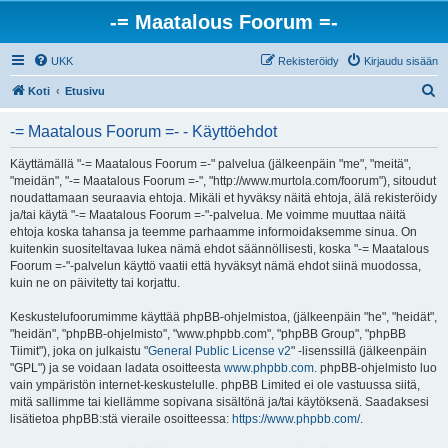
-= Maatalous Foorum =-
UKK
Rekisteröidy
Kirjaudu sisään
E
Koti
Etusivu
t
-= Maatalous Foorum =- - Käyttöehdot
s
i
Käyttämällä "-= Maatalous Foorum =-" palvelua (jälkeenpäin "me", "meitä",
"meidän", "-= Maatalous Foorum =-", "http://www.murtola.com/foorum"), sitoudut
noudattamaan seuraavia ehtoja. Mikäli et hyväksy näitä ehtoja, älä rekisteröidy
ja/tai käytä "-= Maatalous Foorum =-"-palvelua. Me voimme muuttaa näitä
ehtoja koska tahansa ja teemme parhaamme informoidaksemme sinua. On
kuitenkin suositeltavaa lukea nämä ehdot säännöllisesti, koska "-= Maatalous
Foorum =-"-palvelun käyttö vaatii että hyväksyt nämä ehdot siinä muodossa,
kuin ne on päivitetty tai korjattu.
Keskustelufoorumimme käyttää phpBB-ohjelmistoa, (jälkeenpäin "he", "heidät",
"heidän", "phpBB-ohjelmisto", "www.phpbb.com", "phpBB Group", "phpBB
Tiimit"), joka on julkaistu "
General Public License v2
" -lisenssillä (jälkeenpäin
"GPL") ja se voidaan ladata osoitteesta
www.phpbb.com
. phpBB-ohjelmisto luo
vain ympäristön internet-keskustelulle. phpBB Limited ei ole vastuussa siitä,
mitä sallimme tai kiellämme sopivana sisältönä ja/tai käytöksenä. Saadaksesi
lisätietoa phpBB:stä vieraile osoitteessa:
https://www.phpbb.com/
.