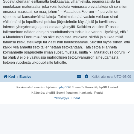
Suostut olemaan esittämättä loukkaavaa, vihamielistä, epämoraalista tai
muutakaan materiaalia, joka voisi loukata voimassa olevia lakeja oli se sitten
omassa maassasi, se maa, johon "-= Maatalous Foorum =-"-palvelin on
sijoitettu tai kansainvälisiä lakeja. Toimimalla tätä vastoin voidaan sinut
välittömästi ja lopullisesti poistaa järjestelmän käyttäjistä ja tarvittaessa
internet-yhteydentarjoajaasi otetaan yhteyttä. Kaikkien viestien IP-osoite
tallennetaan näiden ehtojen noudattamisen tarkkailua varten. Hyväksyt, että "-
= Maatalous Foorum =-" on oikeus poistaa, muokata, siirtää ja sulkea mikä
tahansa keskusteluketju tai viesti niin halutessamme. Suostut myös siihen, että
kaikki yllä annettu tieto tallennetaan tietokantaan. Tätä tietoa ei anneta
kolmannelle osapuolelle ilman suostumustasi, mutta "-= Maatalous Foorum =-"
tai phpBB ei ole vastuussa mahdollisen tietoturvamurron aiheuttamasta
tietojen vuodosta ulkopuolisille tahoille.
Koti
Etusivu
Kaikki ajat ovat
UTC+03:00
Keskustelufoorumin ohjelmisto
phpBB
® Forum Software © phpBB Limited
Käännös: phpBB Suomi (lurttinen, harritapio, Pettis)
Yksityisyys
|
Ehdot