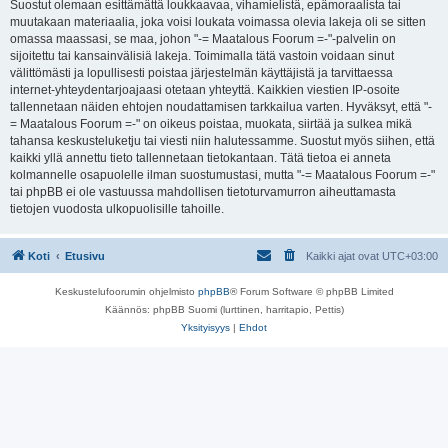
Suostut olemaan esittämättä loukkaavaa, vihamielistä, epämoraalista tai
muutakaan materiaalia, joka voisi loukata voimassa olevia lakeja oli se sitten
omassa maassasi, se maa, johon "-= Maatalous Foorum =-"-palvelin on
sijoitettu tai kansainvälisiä lakeja. Toimimalla tätä vastoin voidaan sinut
välittömästi ja lopullisesti poistaa järjestelmän käyttäjistä ja tarvittaessa
internet-yhteydentarjoajaasi otetaan yhteyttä. Kaikkien viestien IP-osoite
tallennetaan näiden ehtojen noudattamisen tarkkailua varten. Hyväksyt, että "-
= Maatalous Foorum =-" on oikeus poistaa, muokata, siirtää ja sulkea mikä
tahansa keskusteluketju tai viesti niin halutessamme. Suostut myös siihen, että
kaikki yllä annettu tieto tallennetaan tietokantaan. Tätä tietoa ei anneta
kolmannelle osapuolelle ilman suostumustasi, mutta "-= Maatalous Foorum =-"
tai phpBB ei ole vastuussa mahdollisen tietoturvamurron aiheuttamasta
tietojen vuodosta ulkopuolisille tahoille.
Koti
Etusivu
Kaikki ajat ovat
UTC+03:00
Keskustelufoorumin ohjelmisto
phpBB
® Forum Software © phpBB Limited
Käännös: phpBB Suomi (lurttinen, harritapio, Pettis)
Yksityisyys
|
Ehdot