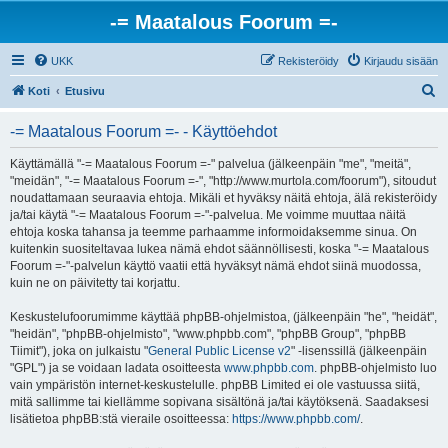
-= Maatalous Foorum =-
UKK
Rekisteröidy
Kirjaudu sisään
E
Koti
Etusivu
t
-= Maatalous Foorum =- - Käyttöehdot
s
i
Käyttämällä "-= Maatalous Foorum =-" palvelua (jälkeenpäin "me", "meitä",
"meidän", "-= Maatalous Foorum =-", "http://www.murtola.com/foorum"), sitoudut
noudattamaan seuraavia ehtoja. Mikäli et hyväksy näitä ehtoja, älä rekisteröidy
ja/tai käytä "-= Maatalous Foorum =-"-palvelua. Me voimme muuttaa näitä
ehtoja koska tahansa ja teemme parhaamme informoidaksemme sinua. On
kuitenkin suositeltavaa lukea nämä ehdot säännöllisesti, koska "-= Maatalous
Foorum =-"-palvelun käyttö vaatii että hyväksyt nämä ehdot siinä muodossa,
kuin ne on päivitetty tai korjattu.
Keskustelufoorumimme käyttää phpBB-ohjelmistoa, (jälkeenpäin "he", "heidät",
"heidän", "phpBB-ohjelmisto", "www.phpbb.com", "phpBB Group", "phpBB
Tiimit"), joka on julkaistu "
General Public License v2
" -lisenssillä (jälkeenpäin
"GPL") ja se voidaan ladata osoitteesta
www.phpbb.com
. phpBB-ohjelmisto luo
vain ympäristön internet-keskustelulle. phpBB Limited ei ole vastuussa siitä,
mitä sallimme tai kiellämme sopivana sisältönä ja/tai käytöksenä. Saadaksesi
lisätietoa phpBB:stä vieraile osoitteessa:
https://www.phpbb.com/
.