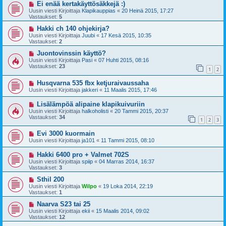
Ei enää kertakäyttösäkkejä :)
Uusin viesti Kirjoittaja
Klapikauppias
«
20 Heinä 2015, 17:27
Vastaukset:
5
Hakki ch 140 ohjekirja?
Uusin viesti Kirjoittaja
Juubi
«
17 Kesä 2015, 10:35
Vastaukset:
2
Juontovinssin käyttö?
Uusin viesti Kirjoittaja
Pasi
«
07 Huhti 2015, 08:16
Vastaukset:
23
1
2
Husqvarna 535 fbx ketjuraivaussaha
Uusin viesti Kirjoittaja
jakkeri
«
11 Maalis 2015, 17:46
Lisälämpöä alipaine klapikuivuriin
Uusin viesti Kirjoittaja
halkoholisti
«
20 Tammi 2015, 20:37
Vastaukset:
34
1
2
3
Evi 3000 kuormain
Uusin viesti Kirjoittaja
ja101
«
11 Tammi 2015, 08:10
Hakki 6400 pro + Valmet 702S
Uusin viesti Kirjoittaja
spiip
«
04 Marras 2014, 16:37
Vastaukset:
3
Sthil 200
Uusin viesti Kirjoittaja
Wilpo
«
19 Loka 2014, 22:19
Vastaukset:
1
Naarva S23 tai 25
Uusin viesti Kirjoittaja
ekii
«
15 Maalis 2014, 09:02
Vastaukset:
12