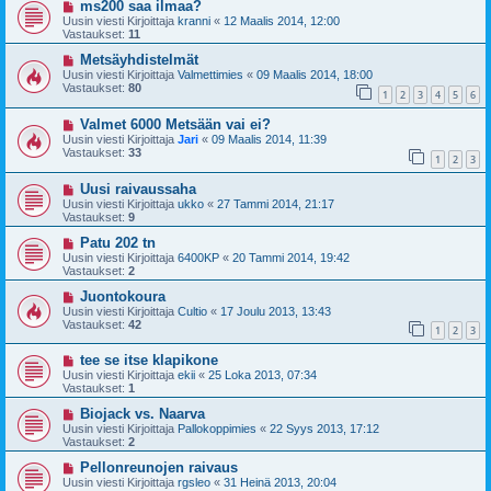
ms200 saa ilmaa?
Uusin viesti Kirjoittaja
kranni
«
12 Maalis 2014, 12:00
Vastaukset:
11
Metsäyhdistelmät
Uusin viesti Kirjoittaja
Valmettimies
«
09 Maalis 2014, 18:00
Vastaukset:
80
1
2
3
4
5
6
Valmet 6000 Metsään vai ei?
Uusin viesti Kirjoittaja
Jari
«
09 Maalis 2014, 11:39
Vastaukset:
33
1
2
3
Uusi raivaussaha
Uusin viesti Kirjoittaja
ukko
«
27 Tammi 2014, 21:17
Vastaukset:
9
Patu 202 tn
Uusin viesti Kirjoittaja
6400KP
«
20 Tammi 2014, 19:42
Vastaukset:
2
Juontokoura
Uusin viesti Kirjoittaja
Cultio
«
17 Joulu 2013, 13:43
Vastaukset:
42
1
2
3
tee se itse klapikone
Uusin viesti Kirjoittaja
ekii
«
25 Loka 2013, 07:34
Vastaukset:
1
Biojack vs. Naarva
Uusin viesti Kirjoittaja
Pallokoppimies
«
22 Syys 2013, 17:12
Vastaukset:
2
Pellonreunojen raivaus
Uusin viesti Kirjoittaja
rgsleo
«
31 Heinä 2013, 20:04