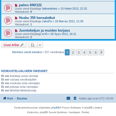
palms 840/122
Uusin viesti Kirjoittaja
Valmettimies
«
15 Helmi 2013, 22:32
Vastaukset:
8
Husku 350 bensaletkut
Uusin viesti Kirjoittaja
JaKaPa
«
18 Marras 2012, 21:05
Vastaukset:
1
Juontoketjun ja muiden korjaus
Uusin viesti Kirjoittaja
tv43
«
26 Syys 2012, 16:11
Vastaukset:
2
Uusi Aihe
1
2
3
4
5
6
Seura
Merkitse viestit luetuiksi
• 257 viestiketjua
KESKUSTELUALUEEN OIKEUDET
Et voi
kirjoittaa uusia viestejä
Et voi
vastata viestiketjuihin
Et voi
muokata omia viestejäsi
Et voi
poistaa omia viestejäsi
Et voi
lähettää liitetiedostoja
Koti
Etusivu
Kaikki ajat ovat
UTC+03:00
Keskustelufoorumin ohjelmisto
phpBB
® Forum Software © phpBB Limited
Käännös: phpBB Suomi (lurttinen, harritapio, Pettis)