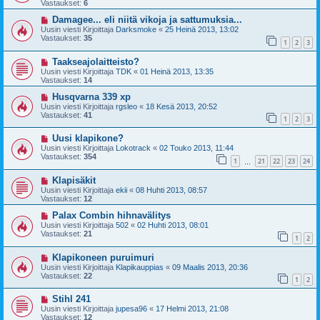
Vastaukset:
6
Damagee... eli niitä vikoja ja sattumuksia...
Uusin viesti Kirjoittaja
Darksmoke
«
25 Heinä 2013, 13:02
Vastaukset:
35
1
2
3
Taakseajolaitteisto?
Uusin viesti Kirjoittaja
TDK
«
01 Heinä 2013, 13:35
Vastaukset:
14
Husqvarna 339 xp
Uusin viesti Kirjoittaja
rgsleo
«
18 Kesä 2013, 20:52
Vastaukset:
41
1
2
3
Uusi klapikone?
Uusin viesti Kirjoittaja
Lokotrack
«
02 Touko 2013, 11:44
Vastaukset:
354
1
21
22
23
24
…
Klapisäkit
Uusin viesti Kirjoittaja
ekii
«
08 Huhti 2013, 08:57
Vastaukset:
12
Palax Combin hihnavälitys
Uusin viesti Kirjoittaja
502
«
02 Huhti 2013, 08:01
Vastaukset:
21
1
2
Klapikoneen puruimuri
Uusin viesti Kirjoittaja
Klapikauppias
«
09 Maalis 2013, 20:36
Vastaukset:
22
1
2
Stihl 241
Uusin viesti Kirjoittaja
jupesa96
«
17 Helmi 2013, 21:08
Vastaukset:
12