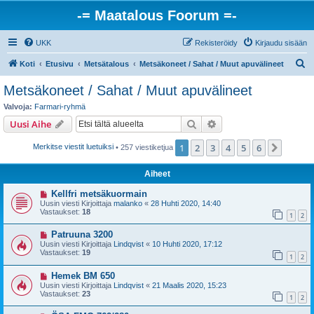
-= Maatalous Foorum =-
UKK
Rekisteröidy
Kirjaudu sisään
E
Koti
Etusivu
Metsätalous
Metsäkoneet / Sahat / Muut apuvälineet
t
Metsäkoneet / Sahat / Muut apuvälineet
s
Valvoja:
Farmari-ryhmä
i
Etsi
Tarkennettu haku
Uusi Aihe
1
2
3
4
5
6
Seura
Merkitse viestit luetuiksi
• 257 viestiketjua
Aiheet
Kellfri metsäkuormain
Uusin viesti Kirjoittaja
malanko
«
28 Huhti 2020, 14:40
Vastaukset:
18
1
2
Patruuna 3200
Uusin viesti Kirjoittaja
Lindqvist
«
10 Huhti 2020, 17:12
Vastaukset:
19
1
2
Hemek BM 650
Uusin viesti Kirjoittaja
Lindqvist
«
21 Maalis 2020, 15:23
Vastaukset:
23
1
2