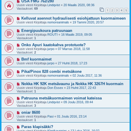
ÖSA FMG 762/280
Uusin viesti Kirjoittaja
Lindqvist
«
20 Maalis 2020, 08:36
Vastaukset:
69
1
2
3
4
5
Kelluvat asennot hydraulisesti esiohjattuun kuormaimeen
Uusin viesti Kirjoittaja
nomoreanimals
«
19 Tammi 2020, 20:57
Energipuukoura patruunaan
Uusin viesti Kirjoittaja
ROUTI
«
16 Maalis 2019, 09:05
Vastaukset:
1
Onko Apuri kaatokahva prototuote?
Uusin viesti Kirjoittaja
jurpo
«
07 Marras 2018, 11:58
Vastaukset:
2
Bmf kuormaimet
Uusin viesti Kirjoittaja
jurpo
«
27 Huhti 2018, 17:23
Pika/Pinox 828 combi metsäkone
Uusin viesti Kirjoittaja
nomoreanimals
«
02 Joulu 2017, 11:36
Nokka HK 92K metsävaunu ja Nokka HK 3267H kuormain
Uusin viesti Kirjoittaja
Don Essex
«
23 Huhti 2017, 22:43
Vastaukset:
1
Patruuna metsäkuormaimen voimat kateissa
Uusin viesti Kirjoittaja
Lindqvist
«
09 Joulu 2016, 09:44
Vastaukset:
3
oniar 8600
Uusin viesti Kirjoittaja
Pasi
«
01 Joulu 2016, 23:14
Vastaukset:
1
Paras klapisäkki?
Uusin viesti Kirjoittaja
Klapikauppias
«
13 Loka 2016, 16:02