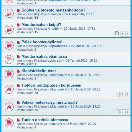
Vastaukset:
4
Sopiva vaihtoehto metsänhoitoon?
Uusin viesti Kirjoittaja
Timmppa
«
06 Loka 2016, 11:30
Vastaukset:
14
Moottorisahan ketjut?
Uusin viesti Kirjoittaja
Amatööri
«
29 Maalis 2016, 17:51
Vastaukset:
15
1
2
Palax booster-sylinteri..
Uusin viesti Kirjoittaja
Klapikauppias
«
22 Maalis 2016, 07:05
Vastaukset:
9
Moottorisahaa etsimässä
Uusin viesti Kirjoittaja
Lokotrack
«
09 Tammi 2016, 19:18
Vastaukset:
1
Klapisirkkelin terät
Uusin viesti Kirjoittaja
Jätkän pätkät
«
13 Joulu 2015, 22:25
Vastaukset:
6
Traktori polttopuiden korjuuseen
Uusin viesti Kirjoittaja
Jätkän pätkät
«
13 Joulu 2015, 20:17
Vastaukset:
30
1
2
3
Vetävä metsäkärry, mistä osat?
Uusin viesti Kirjoittaja
Jätkän pätkät
«
13 Joulu 2015, 19:25
Vastaukset:
36
1
2
3
Tuokin on vielä olemassa
Uusin viesti Kirjoittaja
Lokotrack
«
23 Heinä 2015, 22:40
Vastaukset:
4