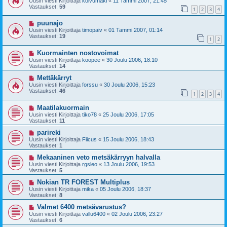
Uusin viesti Kirjoittaja
koivumaki
«
11 Tammi 2007, 21:45
Vastaukset:
59
1
2
3
4
puunajo
Uusin viesti Kirjoittaja
timopaiv
«
01 Tammi 2007, 01:14
Vastaukset:
19
1
2
Kuormainten nostovoimat
Uusin viesti Kirjoittaja
koopee
«
30 Joulu 2006, 18:10
Vastaukset:
14
Mettäkärryt
Uusin viesti Kirjoittaja
forssu
«
30 Joulu 2006, 15:23
Vastaukset:
46
1
2
3
4
Maatilakuormain
Uusin viesti Kirjoittaja
tiko78
«
25 Joulu 2006, 17:05
Vastaukset:
11
parireki
Uusin viesti Kirjoittaja
Fiicus
«
15 Joulu 2006, 18:43
Vastaukset:
1
Mekaaninen veto metsäkärryyn halvalla
Uusin viesti Kirjoittaja
rgsleo
«
13 Joulu 2006, 19:53
Vastaukset:
5
Nokian TR FOREST Multiplus
Uusin viesti Kirjoittaja
mika
«
05 Joulu 2006, 18:37
Vastaukset:
8
Valmet 6400 metsävarustus?
Uusin viesti Kirjoittaja
vallu6400
«
02 Joulu 2006, 23:27
Vastaukset:
6