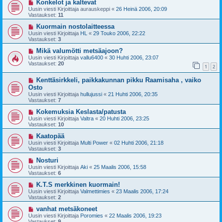
Konkelot ja kaltevat
Uusin viesti Kirjoittaja
aurauskeppi
«
26 Heinä 2006, 20:09
Vastaukset:
11
Kuormain nostolaitteessa
Uusin viesti Kirjoittaja
HL
«
29 Touko 2006, 22:22
Vastaukset:
3
Mikä valumötti metsäajoon?
Uusin viesti Kirjoittaja
vallu6400
«
30 Huhti 2006, 23:07
Vastaukset:
20
1
2
Kenttäsirkkeli, paikkakunnan pikku Raamisaha , vaiko
Osto
Uusin viesti Kirjoittaja
hullujussi
«
21 Huhti 2006, 20:35
Vastaukset:
7
Kokemuksia Keslasta/patusta
Uusin viesti Kirjoittaja
Valtra
«
20 Huhti 2006, 23:25
Vastaukset:
10
Kaatopää
Uusin viesti Kirjoittaja
Multi Power
«
02 Huhti 2006, 21:18
Vastaukset:
3
Nosturi
Uusin viesti Kirjoittaja
Aki
«
25 Maalis 2006, 15:58
Vastaukset:
6
K.T.S merkkinen kuormain!
Uusin viesti Kirjoittaja
Valmettimies
«
23 Maalis 2006, 17:24
Vastaukset:
2
vanhat metsäkoneet
Uusin viesti Kirjoittaja
Poromies
«
22 Maalis 2006, 19:23
Vastaukset:
9