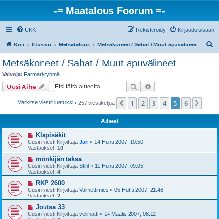
-= Maatalous Foorum =-
UKK
Rekisteröidy
Kirjaudu sisään
E
Koti
Etusivu
Metsätalous
Metsäkoneet / Sahat / Muut apuvälineet
t
Metsäkoneet / Sahat / Muut apuvälineet
s
Valvoja:
Farmari-ryhmä
i
Etsi
Tarkennettu haku
Uusi Aihe
1
2
3
4
5
6
Edellinen
Seur
Merkitse viestit luetuiksi
• 257 viestiketjua
Aiheet
Klapisäkit
Uusin viesti Kirjoittaja
Jari
«
14 Huhti 2007, 10:50
Vastaukset:
10
mönkijän taksa
Uusin viesti Kirjoittaja
Stihl
«
11 Huhti 2007, 09:05
Vastaukset:
4
RKP 2600
Uusin viesti Kirjoittaja
Valmettimies
«
05 Huhti 2007, 21:46
Vastaukset:
2
Joutsa 33
Uusin viesti Kirjoittaja
velimatti
«
14 Maalis 2007, 08:12