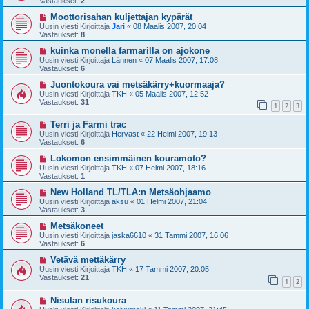
Vastaukset:
2
Moottorisahan kuljettajan kypärät
Uusin viesti Kirjoittaja
Jari
«
08 Maalis 2007, 20:04
Vastaukset:
8
kuinka monella farmarilla on ajokone
Uusin viesti Kirjoittaja
Lännen
«
07 Maalis 2007, 17:08
Vastaukset:
6
Juontokoura vai metsäkärry+kuormaaja?
Uusin viesti Kirjoittaja
TKH
«
05 Maalis 2007, 12:52
Vastaukset:
31
1
2
3
Terri ja Farmi trac
Uusin viesti Kirjoittaja
Hervast
«
22 Helmi 2007, 19:13
Vastaukset:
6
Lokomon ensimmäinen kouramoto?
Uusin viesti Kirjoittaja
TKH
«
07 Helmi 2007, 18:16
Vastaukset:
1
New Holland TL/TLA:n Metsäohjaamo
Uusin viesti Kirjoittaja
aksu
«
01 Helmi 2007, 21:04
Vastaukset:
3
Metsäkoneet
Uusin viesti Kirjoittaja
jaska6610
«
31 Tammi 2007, 16:06
Vastaukset:
6
Vetävä mettäkärry
Uusin viesti Kirjoittaja
TKH
«
17 Tammi 2007, 20:05
Vastaukset:
21
1
2
Nisulan risukoura