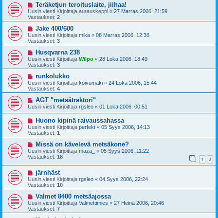
Teräketjun teroituslaite, jiihaa!
Uusin viesti Kirjoittaja
aurauskeppi
«
27 Marras 2006, 21:59
Vastaukset:
2
Jake 400/600
Uusin viesti Kirjoittaja
mika
«
08 Marras 2006, 12:36
Vastaukset:
3
Husqvarna 238
Uusin viesti Kirjoittaja
Wilpo
«
28 Loka 2006, 18:49
Vastaukset:
3
runkolukko
Uusin viesti Kirjoittaja
koivumaki
«
24 Loka 2006, 15:44
Vastaukset:
4
AGT "metsätraktori"
Uusin viesti Kirjoittaja
rgsleo
«
01 Loka 2006, 00:51
Huono kipinä raivaussahassa
Uusin viesti Kirjoittaja
perfekt
«
05 Syys 2006, 14:13
Vastaukset:
1
Missä on kävelevä metsäkone?
Uusin viesti Kirjoittaja
maza_
«
05 Syys 2006, 11:22
Vastaukset:
18
1
2
järnhäst
Uusin viesti Kirjoittaja
rgsleo
«
04 Syys 2006, 22:24
Vastaukset:
10
Valmet 8400 metsäajossa
Uusin viesti Kirjoittaja
Valmettimies
«
27 Heinä 2006, 20:46
Vastaukset:
7