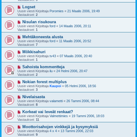
Logset
Uusin viesti Kirjoittaja
Poromies
«
21 Maalis 2006, 19:49
Vastaukset:
2
Nisulan risukoura
Uusin viesti Kirjoittaja
ford
«
14 Maalis 2006, 20:11
Vastaukset:
1
Mehtäkoneesta alusta
Uusin viesti Kirjoittaja
ford
«
11 Maalis 2006, 20:52
Vastaukset:
7
Mökkisahuri
Uusin viesti Kirjoittaja
tv43
«
07 Maalis 2006, 20:40
Vastaukset:
1
Sahoista kommentteja
Uusin viesti Kirjoittaja
ilu
«
24 Helmi 2006, 20:47
Vastaukset:
2
Nokian forest multiplus
Uusin viesti Kirjoittaja
Kaupoi
«
05 Helmi 2006, 18:56
Vastaukset:
3
Nivelaisasta
Uusin viesti Kirjoittaja
valametti
«
26 Tammi 2006, 08:44
Vastaukset:
8
Korkeat vai leveät renkaat?
Uusin viesti Kirjoittaja
Valmettimies
«
19 Tammi 2006, 18:03
Vastaukset:
11
Moottorisahojen vinkkejä ja kysymyksiä
Uusin viesti Kirjoittaja
4 x 4
«
13 Tammi 2006, 22:03
Vastaukset:
9