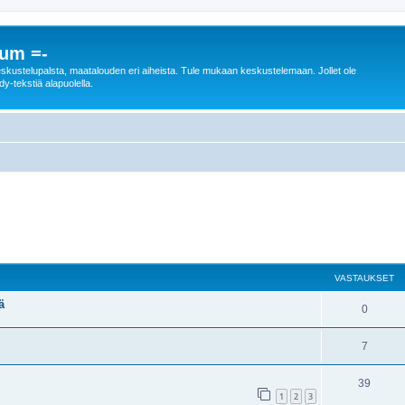
rum =-
n keskustelupalsta, maatalouden eri aiheista. Tule mukaan keskustelemaan. Jollet ole
dy-tekstiä alapuolella.
nettu haku
VASTAUKSET
ä
0
7
39
1
2
3