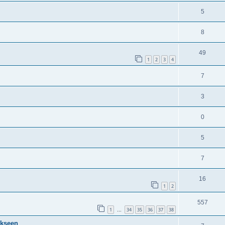
5
8
49
1
2
3
4
7
3
0
5
7
16
1
2
557
1
34
35
36
37
38
…
ukseen