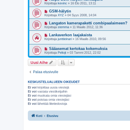
Kirjoittaja
kevinc
»
16 Elo 2011, 13:11
GSM-hälytin
Kirjoittaja
XYZ
»
04 Syys 2008, 14:04
Langaton kamerapaketti combipaalaimeen?
Kirjoittaja
stemma
»
11 Maalis 2012, 11:36
Lankaverkon laajakaista
Kirjoittaja
junttieinari
»
16 Maalis 2010, 09:56
Sääasemat kertokaa kokemuksia
Kirjoittaja
Peltojt
»
03 Tammi 2012, 22:02
Uusi Aihe
Palaa etusivulle
KESKUSTELUALUEEN OIKEUDET
Et voi
kirjoittaa uusia viestejä
Et voi
vastata viestiketjuihin
Et voi
muokata omia viestejäsi
Et voi
poistaa omia viestejäsi
Et voi
lähettää liitetiedostoja
Koti
Etusivu