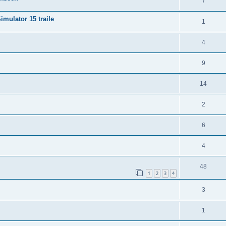
7
mulator 15 traile
1
4
9
14
2
6
4
48
1
2
3
4
3
1