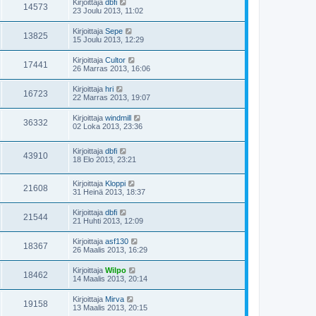
Kirjoittaja
dbfi
14573
23 Joulu 2013, 11:02
Kirjoittaja
Sepe
13825
15 Joulu 2013, 12:29
Kirjoittaja
Cultor
17441
26 Marras 2013, 16:06
Kirjoittaja
hri
16723
22 Marras 2013, 19:07
Kirjoittaja
windmill
36332
02 Loka 2013, 23:36
Kirjoittaja
dbfi
43910
18 Elo 2013, 23:21
Kirjoittaja
Kloppi
21608
31 Heinä 2013, 18:37
Kirjoittaja
dbfi
21544
21 Huhti 2013, 12:09
Kirjoittaja
asf130
18367
26 Maalis 2013, 16:29
Kirjoittaja
Wilpo
18462
14 Maalis 2013, 20:14
Kirjoittaja
Mirva
19158
13 Maalis 2013, 20:15