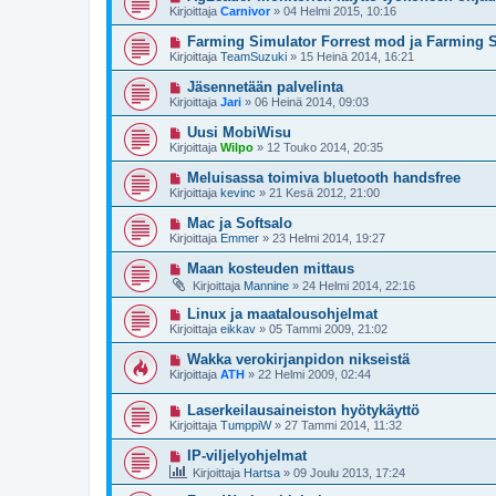
Kirjoittaja
Carnivor
»
04 Helmi 2015, 10:16
Farming Simulator Forrest mod ja Farming Si
Kirjoittaja
TeamSuzuki
»
15 Heinä 2014, 16:21
Jäsennetään palvelinta
Kirjoittaja
Jari
»
06 Heinä 2014, 09:03
Uusi MobiWisu
Kirjoittaja
Wilpo
»
12 Touko 2014, 20:35
Meluisassa toimiva bluetooth handsfree
Kirjoittaja
kevinc
»
21 Kesä 2012, 21:00
Mac ja Softsalo
Kirjoittaja
Emmer
»
23 Helmi 2014, 19:27
Maan kosteuden mittaus
Kirjoittaja
Mannine
»
24 Helmi 2014, 22:16
Linux ja maatalousohjelmat
Kirjoittaja
eikkav
»
05 Tammi 2009, 21:02
Wakka verokirjanpidon nikseistä
Kirjoittaja
ATH
»
22 Helmi 2009, 02:44
Laserkeilausaineiston hyötykäyttö
Kirjoittaja
TumppiW
»
27 Tammi 2014, 11:32
IP-viljelyohjelmat
Kirjoittaja
Hartsa
»
09 Joulu 2013, 17:24