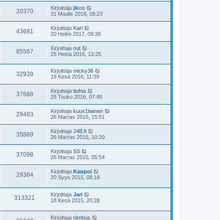
Kirjoittaja
jiikoo
20370
31 Maalis 2018, 09:23
Kirjoittaja
Kari
43681
20 Helmi 2017, 09:38
Kirjoittaja
nut
85567
25 Heinä 2016, 13:25
Kirjoittaja
micky36
32939
19 Kesä 2016, 11:39
Kirjoittaja
tiuhta
37688
29 Touko 2016, 07:48
Kirjoittaja
kuus1tiainen
29483
26 Marras 2015, 15:51
Kirjoittaja
J4B.fi
35889
26 Marras 2015, 10:20
Kirjoittaja
SS
37098
26 Marras 2015, 05:54
Kirjoittaja
Kaupoi
29384
20 Syys 2015, 08:18
Kirjoittaja
Jari
313321
18 Kesä 2015, 20:28
Kirjoittaja
nimbus