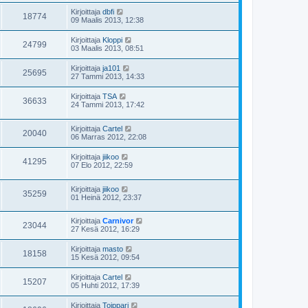
Kirjoittaja
dbfi
18774
09 Maalis 2013, 12:38
Kirjoittaja
Kloppi
24799
03 Maalis 2013, 08:51
Kirjoittaja
ja101
25695
27 Tammi 2013, 14:33
Kirjoittaja
TSA
36633
24 Tammi 2013, 17:42
Kirjoittaja
Cartel
20040
06 Marras 2012, 22:08
Kirjoittaja
jiikoo
41295
07 Elo 2012, 22:59
Kirjoittaja
jiikoo
35259
01 Heinä 2012, 23:37
Kirjoittaja
Carnivor
23044
27 Kesä 2012, 16:29
Kirjoittaja
masto
18158
15 Kesä 2012, 09:54
Kirjoittaja
Cartel
15207
05 Huhti 2012, 17:39
Kirjoittaja
Toippari