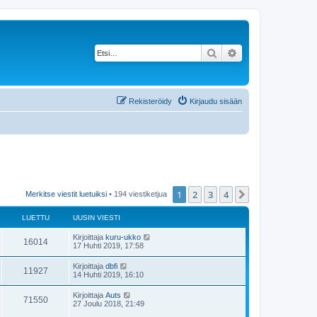
Etsi
Tarkennettu haku
Rekisteröidy
Kirjaudu sisään
1
2
3
4
Seuraava
Merkitse viestit luetuiksi
• 194 viestiketjua
LUETTU
UUSIN VIESTI
Kirjoittaja
kuru-ukko
16014
17 Huhti 2019, 17:58
Kirjoittaja
dbfi
11927
14 Huhti 2019, 16:10
Kirjoittaja
Auts
71550
27 Joulu 2018, 21:49