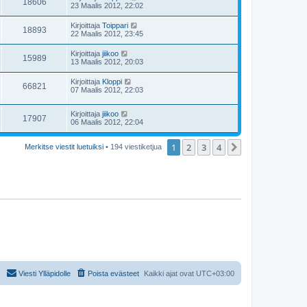
18606
23 Maalis 2012, 22:02
Kirjoittaja
Toippari
18893
22 Maalis 2012, 23:45
Kirjoittaja
jiikoo
15989
13 Maalis 2012, 20:03
Kirjoittaja
Kloppi
66821
07 Maalis 2012, 22:03
Kirjoittaja
jiikoo
17907
06 Maalis 2012, 22:04
1
2
3
4
Seuraava
Merkitse viestit luetuiksi
• 194 viestiketjua
Viesti Ylläpidolle
Poista evästeet
Kaikki ajat ovat
UTC+03:00