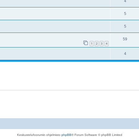
4
5
5
59
1
2
3
4
4
Keskustelufoorumin ohjelmisto
phpBB
® Forum Software © phpBB Limited