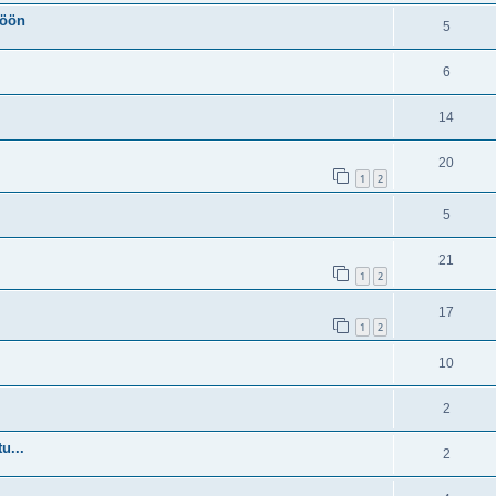
töön
5
6
14
20
1
2
5
21
1
2
17
1
2
10
2
u...
2