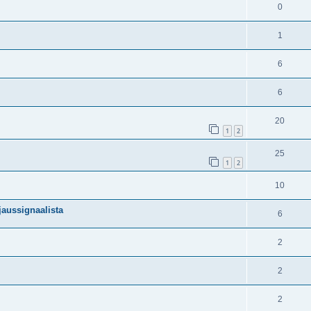
0
1
6
6
20
1
2
25
1
2
10
aussignaalista
6
2
2
2