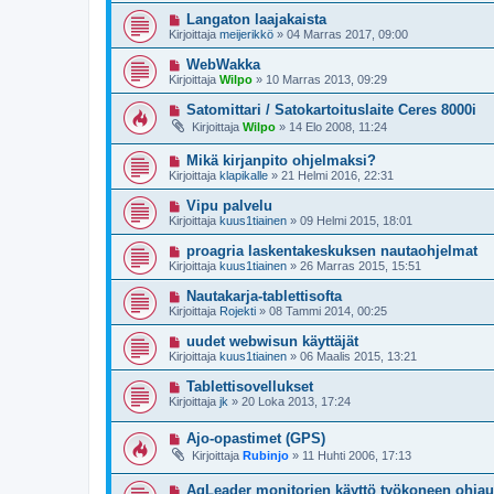
Langaton laajakaista
Kirjoittaja
meijerikkö
»
04 Marras 2017, 09:00
WebWakka
Kirjoittaja
Wilpo
»
10 Marras 2013, 09:29
Satomittari / Satokartoituslaite Ceres 8000i
Kirjoittaja
Wilpo
»
14 Elo 2008, 11:24
Mikä kirjanpito ohjelmaksi?
Kirjoittaja
klapikalle
»
21 Helmi 2016, 22:31
Vipu palvelu
Kirjoittaja
kuus1tiainen
»
09 Helmi 2015, 18:01
proagria laskentakeskuksen nautaohjelmat
Kirjoittaja
kuus1tiainen
»
26 Marras 2015, 15:51
Nautakarja-tablettisofta
Kirjoittaja
Rojekti
»
08 Tammi 2014, 00:25
uudet webwisun käyttäjät
Kirjoittaja
kuus1tiainen
»
06 Maalis 2015, 13:21
Tablettisovellukset
Kirjoittaja
jk
»
20 Loka 2013, 17:24
Ajo-opastimet (GPS)
Kirjoittaja
Rubinjo
»
11 Huhti 2006, 17:13
AgLeader monitorien käyttö työkoneen ohja