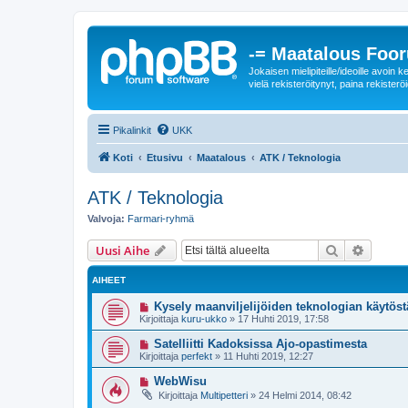
-= Maatalous Foo
Jokaisen mielipiteille/ideoille avoi
vielä rekisteröitynyt, paina rekisteröi
Pikalinkit
UKK
Koti
Etusivu
Maatalous
ATK / Teknologia
ATK / Teknologia
Valvoja:
Farmari-ryhmä
Etsi
Tarken
Uusi Aihe
AIHEET
Kysely maanviljelijöiden teknologian käytöst
Kirjoittaja
kuru-ukko
»
17 Huhti 2019, 17:58
Satelliitti Kadoksissa Ajo-opastimesta
Kirjoittaja
perfekt
»
11 Huhti 2019, 12:27
WebWisu
Kirjoittaja
Multipetteri
»
24 Helmi 2014, 08:42