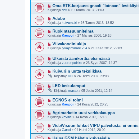
Oma RTK-korjaussignaali "lainaan" testikäyt
Kirjoittaja
dbfi
»
19 Tammi 2013, 21:03
Adobe
Kirjoittaja
koivumaki
»
16 Tammi 2013, 18:52
Ruokintasuunnitelma
Kirjoittaja
Kaupoi
»
27 Marras 2006, 19:18
Viivakoodinlukija
Kirjoittaja
jyväjemmari1234
»
21 Kesä 2012, 22:03
Ulkoista äänikorttia etsimässä
Kirjoittaja
vuorenpeikko
»
23 Syys 2007, 14:37
Kuivuriin uutta tekniikkaa
Kirjoittaja
NH
»
24 Helmi 2007, 23:08
LED taskulamput
Kirjoittaja
masto
»
05 Joulu 2011, 12:14
EGNOS ei toimi
Kirjoittaja
Kaupoi
»
24 Kesä 2012, 20:23
Agrimarketin uusi verkkokauppa
Kirjoittaja
kevinc
»
14 Kesä 2012, 15:13
WebWisuun lohkot VIPU-palvelusta, ei onnist
Kirjoittaja
Cartel
»
04 Huhti 2012, 20:02
Halpa GSM hälytin kuivaajalle