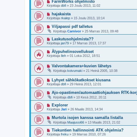
FarmWorks ohjelmisto
Kirjoittaja
dbfi
»
23 Joulu 2013, 11:02
hajakaista
Kirjoittaja
rkalep
»
15 Joulu 2013, 10:14
Viljapassi pdf talletus
Kirjoittaja
Carnivor
»
25 Marras 2013, 09:48
Laskutusohjelmista??
Kirjoittaja
jan79
»
17 Marras 2013, 17:37
Älypuhelinsovellukset
Kirjoittaja
Ileh
»
01 Loka 2012, 18:51
Valvontakamera+kuvien lähetys
Kirjoittaja
koivumaki
»
21 Heinä 2005, 10:38
Lyhyet sähkökatkokset kiusana
Kirjoittaja
dbfi
»
29 Heinä 2013, 12:01
Ajo-opastimen/automaattiohjauksen RTK-korj
Kirjoittaja
dbfi
»
10 Kesä 2012, 20:11
Explorer
Kirjoittaja
Jari
»
26 Maalis 2013, 14:34
Murtola isojen kanssa samalla listalla
Kirjoittaja
Maajussi66
»
13 Maalis 2013, 21:02
Tiekuntien hallinnointi ATK ohjelmia?
Kirjoittaja
freku
»
19 Marras 2010, 07:26