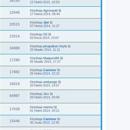
36193
12 Helmi 2015, 10:53
Kirjoittaja
Agronautti
22646
17 Heinä 2014, 09:44
Kirjoittaja
Jari
20515
07 Heinä 2014, 11:27
Kirjoittaja
SS
22614
03 Kesä 2014, 23:07
Kirjoittaja
jokapaikan höylä
34988
25 Maalis 2014, 11:11
Kirjoittaja
Maajussi66
17290
05 Maalis 2014, 17:27
Kirjoittaja
Carnivor
17882
26 Helmi 2014, 22:23
Kirjoittaja
andypoge
16019
20 Helmi 2014, 19:57
Kirjoittaja
Jisv
64987
09 Helmi 2014, 20:56
Kirjoittaja
miemsl
17038
01 Helmi 2014, 20:21
Kirjoittaja
Carnivor
15446
30 Joulu 2013, 12:50