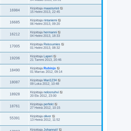
Kirjoittaja
maasturisti
16984
15 Helmi 2013, 22:45
Kirjoittaja
rintaniemi
16685
06 Helmi 2013, 09:20
Kirjoittaja
hermanni
16212
04 Helmi 2013, 18:33
Kirjoittaja
Reissumies
17005
01 Helmi 2013, 08:32
Kirjoittaja
Laperi
19206
21 Tammi 2013, 20:46
Kirjoittaja
Rubinjo
18490
01 Marras 2012, 09:14
Kirjoittaja
Mari1234
18087
09 Loka 2012, 10:48
Kirjoittaja
nelosnuhvi
18928
20 Elo 2012, 23:00
Kirjoittaja
perfekt
18761
27 Heinä 2012, 10:15
Kirjoittaja
oliver
55391
13 Heinä 2012, 11:52
Kirjoittaja
JohannaV