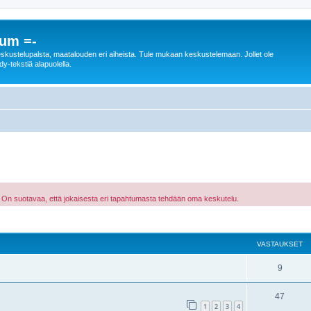
rum =-
n keskustelupalsta, maatalouden eri aiheista. Tule mukaan keskustelemaan. Jollet ole
dy-tekstiä alapuolella.
ka. On suotavaa, että jokaisesta eri tapahtumasta tehdään oma keskutelu.
nettu haku
VASTAUKSET
9
47
1
2
3
4