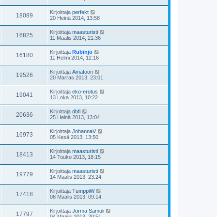
Kirjoittaja
perfekt
18089
20 Heinä 2014, 13:58
Kirjoittaja
maasturisti
16825
11 Maalis 2014, 21:36
Kirjoittaja
Rubinjo
16180
11 Helmi 2014, 12:16
Kirjoittaja
Amatööri
19526
20 Marras 2013, 23:01
Kirjoittaja
eko-erotus
19041
13 Loka 2013, 10:22
Kirjoittaja
dbfi
20636
25 Heinä 2013, 13:04
Kirjoittaja
JohannaV
16973
05 Kesä 2013, 13:50
Kirjoittaja
maasturisti
18413
14 Touko 2013, 18:15
Kirjoittaja
maasturisti
19779
14 Maalis 2013, 23:24
Kirjoittaja
TumppiW
17418
08 Maalis 2013, 09:14
Kirjoittaja
Jorma Samuli
17797
04 Maalis 2013, 20:51