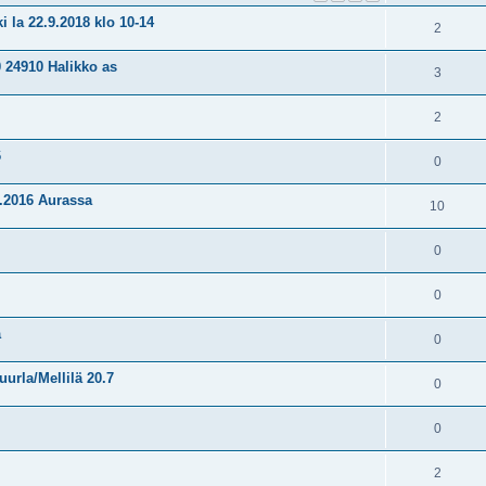
 22.9.2018 klo 10-14
2
 24910 Halikko as
3
2
6
0
2.2016 Aurassa
10
0
0
ä
0
urla/Mellilä 20.7
0
0
2