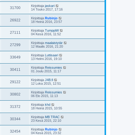
Kirjoittaja
jaskari
31700
14 Touko 2017, 17:16
Kirjoittaja
Rubinjo
26922
18 Heinä 2016, 23:57
Kirjoittaja
TumppiW
27111
04 Kesä 2016, 11:52
Kirjoittaja
maalaistytär
27299
12 Maalis 2016, 21:20
Kirjoittaja
Luttisaari
33649
13 Helmi 2016, 19:10
Kirjoittaja
Reissumies
30411
01 Joulu 2015, 11:17
Kirjoittaja
J4B.fi
29122
12 Loka 2015, 12:51
Kirjoittaja
Reissumies
30802
06 Elo 2015, 11:13
Kirjoittaja
khd
31372
18 Heinä 2015, 10:55
Kirjoittaja
MB TRAC
30344
23 Kesä 2015, 22:10
Kirjoittaja
Rubinjo
32454
04 Kesä 2015, 23:32