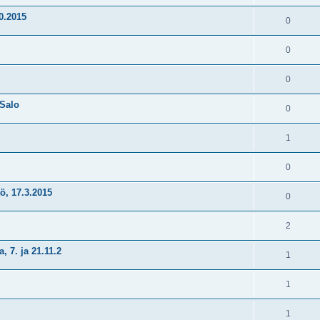
0.2015
0
0
0
 Salo
0
1
0
ö, 17.3.2015
0
2
, 7. ja 21.11.2
1
1
1