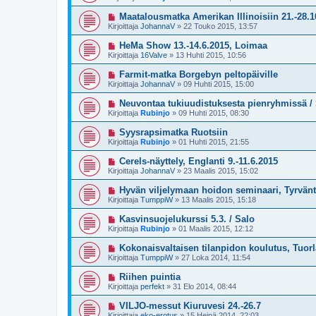
Maatalousmatka Amerikan Illinoisiin 21.-28.1
Kirjoittaja
JohannaV
»
22 Touko 2015, 13:57
HeMa Show 13.-14.6.2015, Loimaa
Kirjoittaja
16Valve
»
13 Huhti 2015, 10:56
Farmit-matka Borgebyn peltopäiville
Kirjoittaja
JohannaV
»
09 Huhti 2015, 15:00
Neuvontaa tukiuudistuksesta pienryhmissä /
Kirjoittaja
Rubinjo
»
09 Huhti 2015, 08:30
Syysrapsimatka Ruotsiin
Kirjoittaja
Rubinjo
»
01 Huhti 2015, 21:55
Cerels-näyttely, Englanti 9.-11.6.2015
Kirjoittaja
JohannaV
»
23 Maalis 2015, 15:02
Hyvän viljelymaan hoidon seminaari, Tyrvänt
Kirjoittaja
TumppiW
»
13 Maalis 2015, 15:18
Kasvinsuojelukurssi 5.3. / Salo
Kirjoittaja
Rubinjo
»
01 Maalis 2015, 12:12
Kokonaisvaltaisen tilanpidon koulutus, Tuorla
Kirjoittaja
TumppiW
»
27 Loka 2014, 11:54
Riihen puintia
Kirjoittaja
perfekt
»
31 Elo 2014, 08:44
VILJO-messut Kiuruvesi 24.-26.7
Kirjoittaja
eko-erotus
»
15 Heinä 2014, 22:03