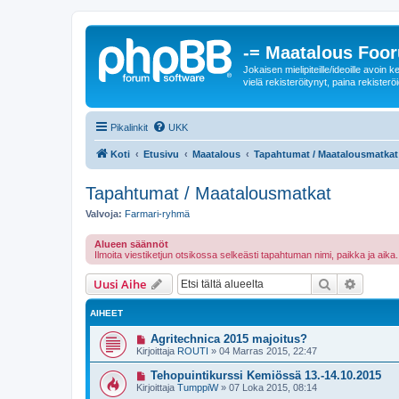
-= Maatalous Foo
Jokaisen mielipiteille/ideoille avoi
vielä rekisteröitynyt, paina rekisteröi
Pikalinkit
UKK
Koti
Etusivu
Maatalous
Tapahtumat / Maatalousmatkat
Tapahtumat / Maatalousmatkat
Valvoja:
Farmari-ryhmä
Alueen säännöt
Ilmoita viestiketjun otsikossa selkeästi tapahtuman nimi, paikka ja ai
Etsi
Tarken
Uusi Aihe
AIHEET
Agritechnica 2015 majoitus?
Kirjoittaja
ROUTI
»
04 Marras 2015, 22:47
Tehopuintikurssi Kemiössä 13.-14.10.2015
Kirjoittaja
TumppiW
»
07 Loka 2015, 08:14