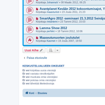
Kirjoittaja
JohannaV
»
08 Maalis 2012, 06:25
Avantplanet Kevään 2012 kokoontumisajot, Yl
Kirjoittaja
maasturisti
»
23 Joulu 2011, 21:23
SmartAgro 2012 -seminaari 21.3.2012 Seinäjo
Kirjoittaja
rintaniemi
»
23 Tammi 2012, 15:03
Lamma Show 2012
Kirjoittaja
perfekt
»
18 Tammi 2012, 10:06
Maaseutunuorten joulutulet
Kirjoittaja
Kasmet
»
19 Joulu 2007, 19:50
Uusi Aihe
Palaa etusivulle
KESKUSTELUALUEEN OIKEUDET
Et voi
kirjoittaa uusia viestejä
Et voi
vastata viestiketjuihin
Et voi
muokata omia viestejäsi
Et voi
poistaa omia viestejäsi
Et voi
lähettää liitetiedostoja
Koti
Etusivu