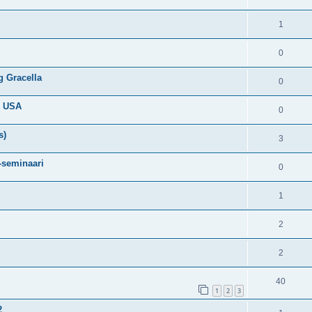
1
0
g Gracella
0
, USA
0
s)
3
-seminaari
0
1
2
2
40
1
2
3
2