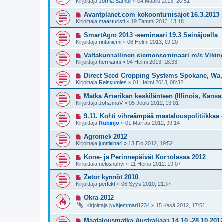
Kirjoittaja
Jorma Samuli
»
04 Maalis 2013, 20:51
Avantplanet.com kokoontumisajot 16.3.2013
Kirjoittaja
maasturisti
»
19 Tammi 2013, 13:18
SmartAgro 2013 -seminaari 19.3 Seinäjoella
Kirjoittaja
rintaniemi
»
06 Helmi 2013, 09:20
Valtakunnallinen siemenseminaari m/s Vikin
Kirjoittaja
hermanni
»
04 Helmi 2013, 18:33
Direct Seed Cropping Systems Spokane, Wa
Kirjoittaja
Reissumies
»
01 Helmi 2013, 08:32
Matka Amerikan keskilänteen (Illinois, Kansa
Kirjoittaja
JohannaV
»
05 Joulu 2012, 13:01
9.11. Kohti vihreämpää maatalouspolitiikkaa 
Kirjoittaja
Rubinjo
»
01 Marras 2012, 09:14
Agromek 2012
Kirjoittaja
junttieinari
»
13 Elo 2012, 19:52
Kone- ja Perinnepäivät Korholassa 2012
Kirjoittaja
nelosnuhvi
»
11 Heinä 2012, 19:07
Zetor kynnöt 2010
Kirjoittaja
perfekt
»
06 Syys 2010, 21:37
Okra 2012
Kirjoittaja
jyväjemmari1234
»
15 Kesä 2012, 17:51
Maatalousmatka Australiaan 14.10.-28.10.201