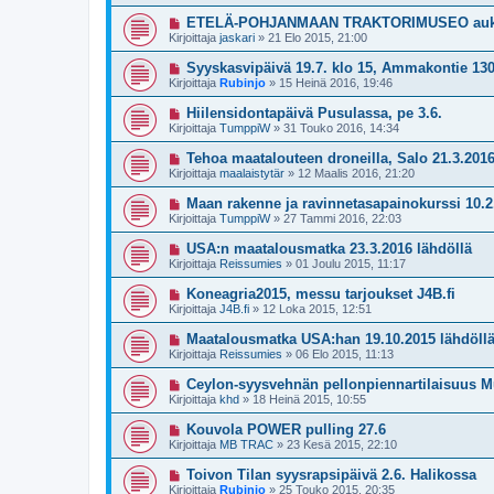
ETELÄ-POHJANMAAN TRAKTORIMUSEO auki la
Kirjoittaja
jaskari
»
21 Elo 2015, 21:00
Syyskasvipäivä 19.7. klo 15, Ammakontie 130
Kirjoittaja
Rubinjo
»
15 Heinä 2016, 19:46
Hiilensidontapäivä Pusulassa, pe 3.6.
Kirjoittaja
TumppiW
»
31 Touko 2016, 14:34
Tehoa maatalouteen droneilla, Salo 21.3.201
Kirjoittaja
maalaistytär
»
12 Maalis 2016, 21:20
Maan rakenne ja ravinnetasapainokurssi 10.
Kirjoittaja
TumppiW
»
27 Tammi 2016, 22:03
USA:n maatalousmatka 23.3.2016 lähdöllä
Kirjoittaja
Reissumies
»
01 Joulu 2015, 11:17
Koneagria2015, messu tarjoukset J4B.fi
Kirjoittaja
J4B.fi
»
12 Loka 2015, 12:51
Maatalousmatka USA:han 19.10.2015 lähdöll
Kirjoittaja
Reissumies
»
06 Elo 2015, 11:13
Ceylon-syysvehnän pellonpiennartilaisuus Mu
Kirjoittaja
khd
»
18 Heinä 2015, 10:55
Kouvola POWER pulling 27.6
Kirjoittaja
MB TRAC
»
23 Kesä 2015, 22:10
Toivon Tilan syysrapsipäivä 2.6. Halikossa
Kirjoittaja
Rubinjo
»
25 Touko 2015, 20:35