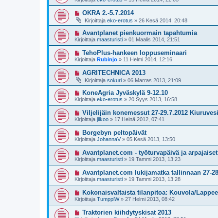
OKRA 2.-5.7.2014
Kirjoittaja
eko-erotus
»
26 Kesä 2014, 20:48
Avantplanet pienkuormain tapahtumia
Kirjoittaja
maasturisti
»
01 Maalis 2014, 21:51
TehoPlus-hankeen loppuseminaari
Kirjoittaja
Rubinjo
»
11 Helmi 2014, 12:16
AGRITECHNICA 2013
Kirjoittaja
sokuri
»
06 Marras 2013, 21:09
KoneAgria Jyväskylä 9-12.10
Kirjoittaja
eko-erotus
»
20 Syys 2013, 16:58
Viljelijäin konemessut 27-29.7.2012 Kiuruves
Kirjoittaja
jiikoo
»
17 Heinä 2012, 07:41
Borgebyn peltopäivät
Kirjoittaja
JohannaV
»
05 Kesä 2013, 13:50
Avantplanet.com - työturvapäivä ja arpajaise
Kirjoittaja
maasturisti
»
19 Tammi 2013, 13:23
Avantplanet.com lukijamatka tallinnaan 27-28
Kirjoittaja
maasturisti
»
19 Tammi 2013, 13:28
Kokonaisvaltaista tilanpitoa: Kouvola/Lappeen
Kirjoittaja
TumppiW
»
27 Helmi 2013, 08:42
Traktorien kiihdytyskisat 2013