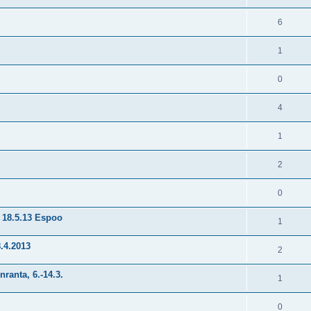
6
1
0
4
1
i
2
0
t 18.5.13 Espoo
1
.4.2013
2
ranta, 6.-14.3.
1
0