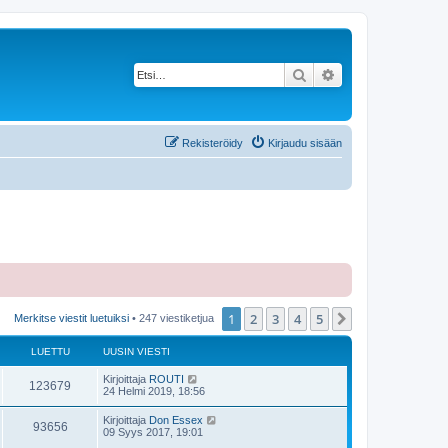
Etsi
Tarkennettu haku
Rekisteröidy
Kirjaudu sisään
1
2
3
4
5
Seuraava
Merkitse viestit luetuiksi
• 247 viestiketjua
LUETTU
UUSIN VIESTI
Kirjoittaja
ROUTI
123679
24 Helmi 2019, 18:56
Kirjoittaja
Don Essex
93656
09 Syys 2017, 19:01