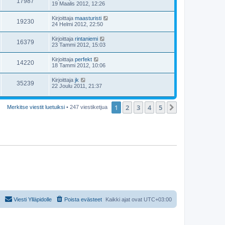
17987
19 Maalis 2012, 12:26
Kirjoittaja
maasturisti
19230
24 Helmi 2012, 22:50
Kirjoittaja
rintaniemi
16379
23 Tammi 2012, 15:03
Kirjoittaja
perfekt
14220
18 Tammi 2012, 10:06
Kirjoittaja
jk
35239
22 Joulu 2011, 21:37
1
2
3
4
5
Seuraava
Merkitse viestit luetuiksi
• 247 viestiketjua
Viesti Ylläpidolle
Poista evästeet
Kaikki ajat ovat
UTC+03:00