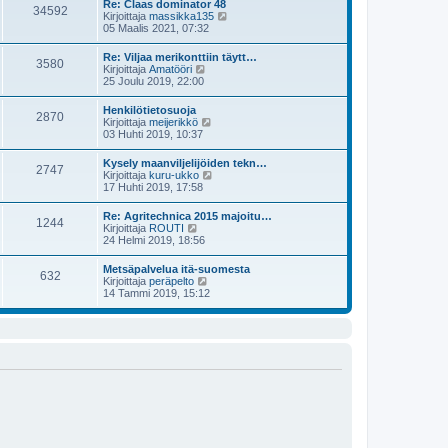
Re: Claas dominator 48
i
34592
ä
s
N
Kirjoittaja
massikka135
n
u
t
ä
05 Maalis 2021, 07:32
v
u
i
y
i
s
t
e
Re: Viljaa merikonttiin täytt…
i
3580
ä
s
N
Kirjoittaja
Amatööri
n
u
t
ä
25 Joulu 2019, 22:00
v
u
i
y
i
s
t
e
Henkilötietosuoja
i
2870
ä
s
N
Kirjoittaja
meijerikkö
n
u
t
ä
03 Huhti 2019, 10:37
v
u
i
y
i
s
t
e
Kysely maanviljelijöiden tekn…
i
2747
ä
s
N
Kirjoittaja
kuru-ukko
n
u
t
ä
17 Huhti 2019, 17:58
v
u
i
y
i
s
t
e
Re: Agritechnica 2015 majoitu…
i
1244
ä
s
N
Kirjoittaja
ROUTI
n
u
t
ä
24 Helmi 2019, 18:56
v
u
i
y
i
s
t
e
Metsäpalvelua itä-suomesta
i
632
ä
s
N
Kirjoittaja
peräpelto
n
u
t
ä
14 Tammi 2019, 15:12
v
u
i
y
i
s
t
e
i
ä
s
n
u
t
v
u
i
i
s
e
i
s
n
t
v
i
i
e
s
t