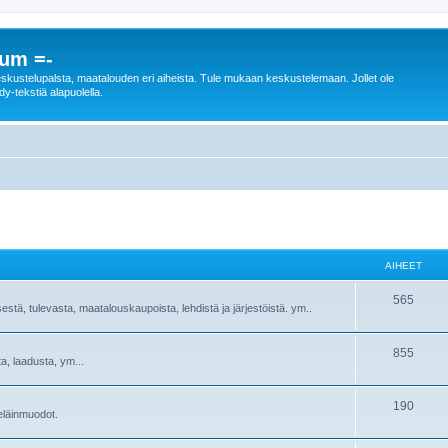
rum =-
n keskustelupalsta, maatalouden eri aiheista. Tule mukaan keskustelemaan. Jollet ole
dy-tekstiä alapuolella.
AIHEET
565
sestä, tulevasta, maatalouskaupoista, lehdistä ja järjestöistä. ym..
855
ta, laadusta, ym...
190
ieläinmuodot.