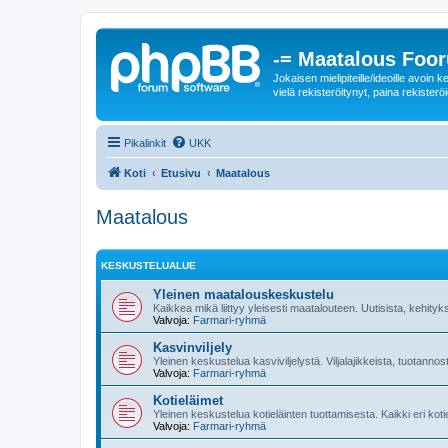
-= Maatalous Foo
Jokaisen mielipiteille/ideoille avoi
vielä rekisteröitynyt, paina rekisteröi
Pikalinkit
UKK
Koti
Etusivu
Maatalous
Maatalous
KESKUSTELUALUE
Yleinen maatalouskeskustelu
Kaikkea mikä liittyy yleisesti maatalouteen. Uutisista, kehityk
Valvoja:
Farmari-ryhmä
Kasvinviljely
Yleinen keskustelua kasviviljelystä. Viljalajikkeista, tuotannos
Valvoja:
Farmari-ryhmä
Kotieläimet
Yleinen keskustelua kotieläinten tuottamisesta. Kaikki eri kot
Valvoja:
Farmari-ryhmä