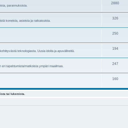
2880
oista, parannuksista.
326
stä koneista, asioista ja ratkaisuista.
250
194
ehittyvästä teknologiasta. Uusia idoita ja apuvälineitä.
247
en eri tapahtumista/matkoista ympäri maailmaa.
160
ista tai lukemista.