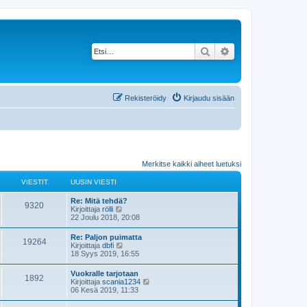
Etsi
Tarkennettu haku
Rekisteröidy
Kirjaudu sisään
Merkitse kaikki aiheet luetuksi
VIESTIT
UUSIN VIESTI
Re: Mitä tehdä?
9320
N
Kirjoittaja
rölli
ä
22 Joulu 2018, 20:08
y
t
Re: Paljon puimatta
19264
ä
N
Kirjoittaja
dbfi
u
ä
18 Syys 2019, 16:55
u
y
s
t
Vuokralle tarjotaan
i
1892
ä
N
Kirjoittaja
scania1234
n
u
ä
06 Kesä 2019, 11:33
v
u
y
i
s
t
e