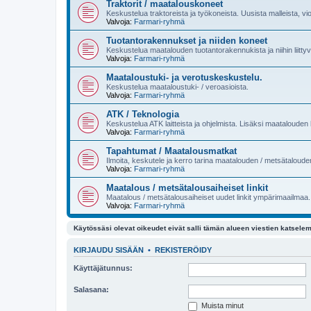
Traktorit / maatalouskoneet
Keskustelua traktoreista ja työkoneista. Uusista malleista, vi
Valvoja:
Farmari-ryhmä
Tuotantorakennukset ja niiden koneet
Keskustelua maatalouden tuotantorakennukista ja niihin liittyvi
Valvoja:
Farmari-ryhmä
Maataloustuki- ja verotuskeskustelu.
Keskustelua maataloustuki- / veroasioista.
Valvoja:
Farmari-ryhmä
ATK / Teknologia
Keskustelua ATK laitteista ja ohjelmista. Lisäksi maatalouden k
Valvoja:
Farmari-ryhmä
Tapahtumat / Maatalousmatkat
Ilmoita, keskutele ja kerro tarina maatalouden / metsätaloud
Valvoja:
Farmari-ryhmä
Maatalous / metsätalousaiheiset linkit
Maatalous / metsätalousaiheiset uudet linkit ympärimaailmaa.
Valvoja:
Farmari-ryhmä
Käytössäsi olevat oikeudet eivät salli tämän alueen viestien katselem
KIRJAUDU SISÄÄN
•
REKISTERÖIDY
Käyttäjätunnus:
Salasana:
Muista minut