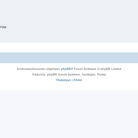
ertaa
Keskustelufoorumin ohjelmisto
phpBB
® Forum Software © phpBB Limited
Käännös: phpBB Suomi (lurttinen, harritapio, Pettis)
Yksityisyys
|
Ehdot