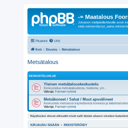
-= Maatalous Foo
Jokaisen mielipiteille/ideoille avoi
vielä rekisteröitynyt, paina rekisteröi
Pikalinkit
UKK
Koti
Etusivu
Metsätalous
Metsätalous
KESKUSTELUALUE
Yleinen metsätalouskeskustelu
Keskustelua metsätaloudesta, hoidosta, ym...
Valvoja:
Farmari-ryhmä
Metsäkoneet / Sahat / Muut apuvälineet
Keskustelu metsässä käytettävistä koneista ja laitteista/sahoi
Valvoja:
Farmari-ryhmä
Käytössäsi olevat oikeudet eivät salli tämän alueen viestien katselem
KIRJAUDU SISÄÄN
•
REKISTERÖIDY