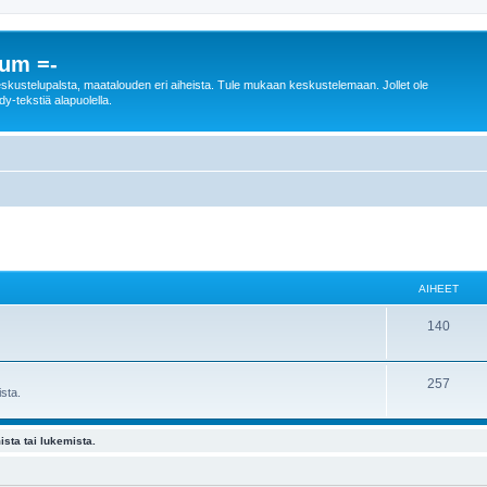
rum =-
n keskustelupalsta, maatalouden eri aiheista. Tule mukaan keskustelemaan. Jollet ole
dy-tekstiä alapuolella.
AIHEET
140
257
sta.
ista tai lukemista.