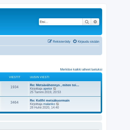
Etsi
Tarkennettu haku
Rekisteröidy
Kirjaudu sisään
Merkitse kaikki aiheet luetuksi
VIESTIT
UUSIN VIESTI
Re: Metsävähennys , miten toi…
1934
N
Kirjoittaja
apetor
ä
25 Tammi 2019, 20:53
y
t
Re: Kellfri metsäkuormain
3464
ä
N
Kirjoittaja
malanko
u
ä
28 Huhti 2020, 14:40
u
y
s
t
i
ä
n
u
v
u
i
s
e