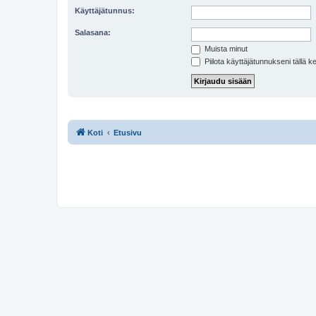
Käyttäjätunnus:
Salasana:
Muista minut
Piilota käyttäjätunnukseni tällä k
Koti
Etusivu