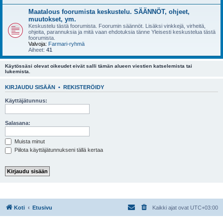
Maatalous foorumista keskustelu. SÄÄNNÖT, ohjeet,
muutokset, ym.
Keskustelu tästä foorumista. Foorumin säännöt. Lisäksi vinkkejä, virheitä,
ohjeita, parannuksia ja mitä vaan ehdotuksia tänne Yleisesti keskustelua tästä
foorumista.
Valvoja:
Farmari-ryhmä
Aiheet:
41
Käytössäsi olevat oikeudet eivät salli tämän alueen viestien katselemista tai
lukemista.
KIRJAUDU SISÄÄN
•
REKISTERÖIDY
Käyttäjätunnus:
Salasana:
Muista minut
Piilota käyttäjätunnukseni tällä kertaa
Koti
Etusivu
Kaikki ajat ovat
UTC+03:00