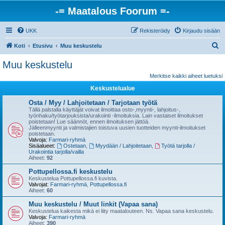
-= Maatalous Foorum =-
UKK
Rekisteröidy
Kirjaudu sisään
E
Koti
Etusivu
Muu keskustelu
t
Muu keskustelu
s
Merkitse kaikki aiheet luetuksi
i
Keskustelualue
Osta / Myy / Lahjoitetaan / Tarjotaan työtä
Tällä palstalla käyttäjät voivat ilmoittaa osto-,myynti-, lahjoitus-,
työnhaku/työtarjouksista/urakointi -ilmoituksia. Lain vastaiset ilmoitukset
poistetaan! Lue säännöt, ennen ilmoituksen jättöä.
Jälleenmyynti ja valmistajien toistuva uusien tuotteiden myynti-ilmoitukset
poistetaan.
Valvoja:
Farmari-ryhmä
Sisäalueet:
Ostetaan
,
Myydään / Lahjoitetaan
,
Työtä tarjolla /
Urakointia tarjolla/vailla
Aiheet:
92
Pottupellossa.fi keskustelu
Keskustelua Pottupellossa.fi kuvista.
Valvojat:
Farmari-ryhmä
,
Pottupellossa.fi
Aiheet:
60
Muu keskustelu / Muut linkit (Vapaa sana)
Keskustelua kaikesta mikä ei liity maatalouteen. Ns. Vapaa sana keskustelu.
Valvoja:
Farmari-ryhmä
Aiheet:
390