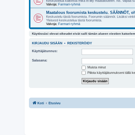
Keskustelua kaikesta mikä ei liity maatalouteen. Ns. Vapaa 
Valvoja:
Farmari-ryhmä
Maatalous foorumista keskustelu. SÄÄNNÖT, oh
Keskustelu tästä foorumista. Foorumin säännöt. Lisäksi vinkke
Yleisesti keskustelua tästä foorumista.
Valvoja:
Farmari-ryhmä
Käytössäsi olevat oikeudet eivät salli tämän alueen viestien katselem
KIRJAUDU SISÄÄN
•
REKISTERÖIDY
Käyttäjätunnus:
Salasana:
Muista minut
Piilota käyttäjätunnukseni tällä k
Koti
Etusivu