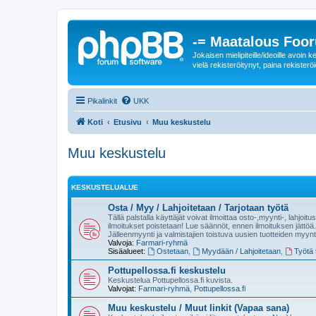
-= Maatalous Foo
Jokaisen mielipiteille/ideoille avoi
vielä rekisteröitynyt, paina rekisteröi
Pikalinkit
UKK
Koti
Etusivu
Muu keskustelu
Muu keskustelu
KESKUSTELUALUE
Osta / Myy / Lahjoitetaan / Tarjotaan työtä
Tällä palstalla käyttäjät voivat ilmoittaa osto-,myynti-, lahjoit
ilmoitukset poistetaan! Lue säännöt, ennen ilmoituksen jättöä.
Jälleenmyynti ja valmistajien toistuva uusien tuotteiden myynt
Valvoja:
Farmari-ryhmä
Sisäalueet:
Ostetaan
,
Myydään / Lahjoitetaan
,
Työtä t
Pottupellossa.fi keskustelu
Keskustelua Pottupellossa.fi kuvista.
Valvojat:
Farmari-ryhmä
,
Pottupellossa.fi
Muu keskustelu / Muut linkit (Vapaa sana)