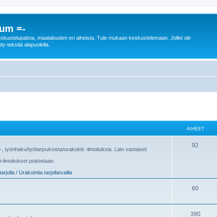
rum =-
n keskustelupalsta, maatalouden eri aiheista. Tule mukaan keskustelemaan. Jollet ole
dy-tekstiä alapuolella.
AIHEET
92
us-, työnhaku/työtarjouksista/urakointi -ilmoituksia. Lain vastaiset
i-ilmoitukset poistetaan.
arjolla / Urakointia tarjolla/vailla
60
390