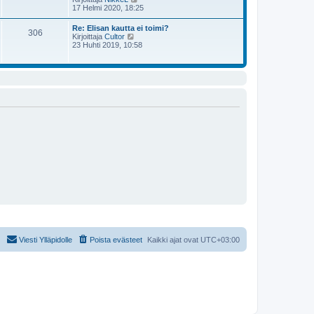
u
ä
17 Helmi 2020, 18:25
s
u
y
t
s
t
i
Re: Elisan kautta ei toimi?
i
306
ä
N
Kirjoittaja
Cultor
n
u
ä
23 Huhti 2019, 10:58
v
u
y
i
s
t
e
i
ä
s
n
u
t
v
u
i
i
s
e
i
s
n
t
v
i
i
e
s
t
i
Viesti Ylläpidolle
Poista evästeet
Kaikki ajat ovat
UTC+03:00