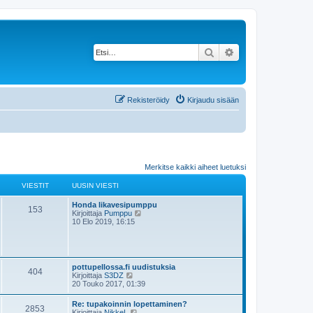
Etsi
Tarkennettu haku
Rekisteröidy
Kirjaudu sisään
Merkitse kaikki aiheet luetuksi
VIESTIT
UUSIN VIESTI
Honda likavesipumppu
153
N
Kirjoittaja
Pumppu
ä
10 Elo 2019, 16:15
y
t
ä
u
u
pottupellossa.fi uudistuksia
404
s
N
Kirjoittaja
S3DZ
i
ä
20 Touko 2017, 01:39
n
y
v
t
Re: tupakoinnin lopettaminen?
i
2853
ä
N
Kirjoittaja
NikkeL
e