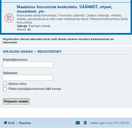
Maatalous foorumista keskustelu. SÄÄNNÖT, ohjeet,
muutokset, ym.
Keskustelu tästä foorumista. Foorumin säännöt. Lisäksi vinkkejä, virheitä,
ohjeita, parannuksia ja mitä vaan ehdotuksia tänne Yleisesti keskustelua tästä
foorumista.
Valvoja:
Farmari-ryhmä
Aiheet:
41
Käytössäsi olevat oikeudet eivät salli tämän alueen viestien katselemista tai
lukemista.
KIRJAUDU SISÄÄN
•
REKISTERÖIDY
Käyttäjätunnus:
Salasana:
Muista minut
Piilota käyttäjätunnukseni tällä kertaa
Koti
Etusivu
Kaikki ajat ovat
UTC+03:00