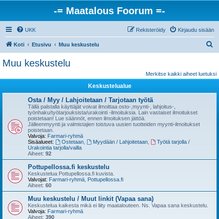
-= Maatalous Foorum =-
UKK
Rekisteröidy
Kirjaudu sisään
E
Koti
Etusivu
Muu keskustelu
t
Muu keskustelu
s
Merkitse kaikki aiheet luetuksi
i
Keskustelualue
Osta / Myy / Lahjoitetaan / Tarjotaan työtä
Tällä palstalla käyttäjät voivat ilmoittaa osto-,myynti-, lahjoitus-,
työnhaku/työtarjouksista/urakointi -ilmoituksia. Lain vastaiset ilmoitukset
poistetaan! Lue säännöt, ennen ilmoituksen jättöä.
Jälleenmyynti ja valmistajien toistuva uusien tuotteiden myynti-ilmoitukset
poistetaan.
Valvoja:
Farmari-ryhmä
Sisäalueet:
Ostetaan
,
Myydään / Lahjoitetaan
,
Työtä tarjolla /
Urakointia tarjolla/vailla
Aiheet:
92
Pottupellossa.fi keskustelu
Keskustelua Pottupellossa.fi kuvista.
Valvojat:
Farmari-ryhmä
,
Pottupellossa.fi
Aiheet:
60
Muu keskustelu / Muut linkit (Vapaa sana)
Keskustelua kaikesta mikä ei liity maatalouteen. Ns. Vapaa sana keskustelu.
Valvoja:
Farmari-ryhmä
Aiheet:
390