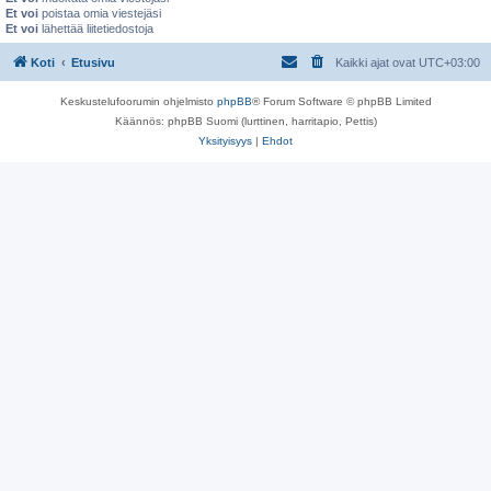
Et voi
poistaa omia viestejäsi
Et voi
lähettää liitetiedostoja
Koti
Etusivu
Kaikki ajat ovat
UTC+03:00
Keskustelufoorumin ohjelmisto
phpBB
® Forum Software © phpBB Limited
Käännös: phpBB Suomi (lurttinen, harritapio, Pettis)
Yksityisyys
|
Ehdot