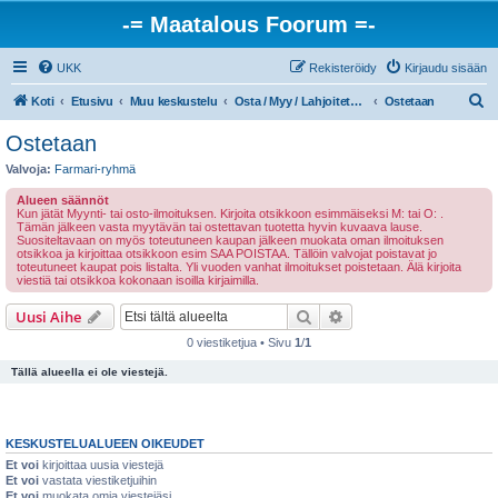
-= Maatalous Foorum =-
UKK
Rekisteröidy
Kirjaudu sisään
E
Koti
Etusivu
Muu keskustelu
Osta / Myy / Lahjoitetaan / Tarjotaan työtä
Ostetaan
t
Ostetaan
s
Valvoja:
Farmari-ryhmä
i
Alueen säännöt
Kun jätät Myynti- tai osto-ilmoituksen. Kirjoita otsikkoon esimmäiseksi M: tai O: .
Tämän jälkeen vasta myytävän tai ostettavan tuotetta hyvin kuvaava lause.
Suositeltavaan on myös toteutuneen kaupan jälkeen muokata oman ilmoituksen
otsikkoa ja kirjoittaa otsikkoon esim SAA POISTAA. Tällöin valvojat poistavat jo
toteutuneet kaupat pois listalta. Yli vuoden vanhat ilmoitukset poistetaan. Älä kirjoita
viestiä tai otsikkoa kokonaan isoilla kirjaimilla.
Etsi
Tarkennettu haku
Uusi Aihe
0 viestiketjua • Sivu
1
/
1
Tällä alueella ei ole viestejä.
KESKUSTELUALUEEN OIKEUDET
Et voi
kirjoittaa uusia viestejä
Et voi
vastata viestiketjuihin
Et voi
muokata omia viestejäsi