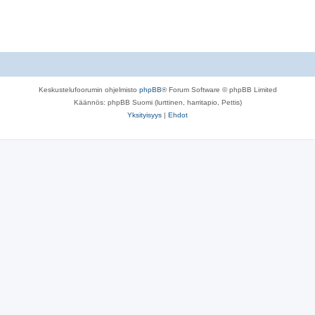
Keskustelufoorumin ohjelmisto
phpBB
® Forum Software © phpBB Limited
Käännös: phpBB Suomi (lurttinen, harritapio, Pettis)
Yksityisyys
|
Ehdot