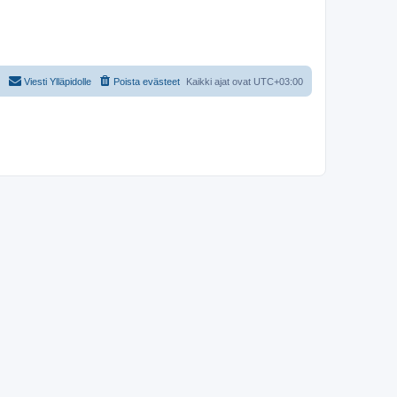
Viesti Ylläpidolle
Poista evästeet
Kaikki ajat ovat
UTC+03:00