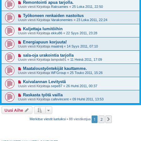
Remontointi apua tarjolla.
Uusin viesti Kirjoittaja
Raksamies
«
25 Loka 2011, 22:50
Työkoneen renkaiden nastoitus
Uusin viesti Kirjoittaja
Varakonemies
«
23 Loka 2011, 22:24
Kuljettaja lumitöihin
Uusin viesti Kirjoittaja
ekku86
«
22 Syys 2011, 23:28
Energiapuun korjuuta!
Uusin viesti Kirjoittaja
maatreij
«
14 Syys 2011, 07:10
sala-oja urakointia tarjolla
Uusin viesti Kirjoittaja
lampola91
«
11 Heinä 2011, 17:09
Maataloustyöntekijät kauttamme.
Uusin viesti Kirjoittaja
WFGroup
«
25 Touko 2011, 15:26
Kuivalannan Levitystä
Uusin viesti Kirjoittaja
sepe87
«
26 Huhti 2011, 00:37
Raskasta työtä vailla
Uusin viesti Kirjoittaja
cafevincent
«
09 Huhti 2011, 13:53
Uusi Aihe
1
2
Seuraava
Merkitse viestit luetuiksi
• 88 viestiketjua