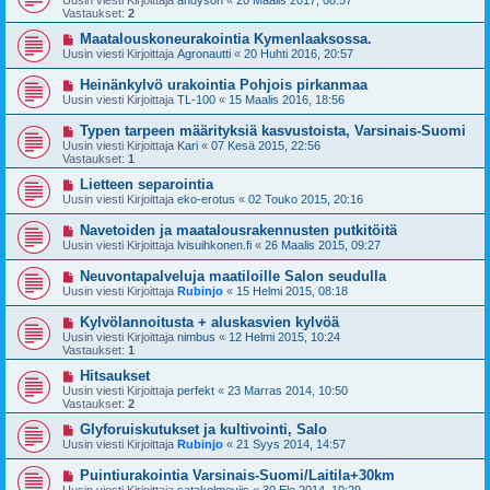
Uusin viesti Kirjoittaja
andyson
«
20 Maalis 2017, 08:57
Vastaukset:
2
Maatalouskoneurakointia Kymenlaaksossa.
Uusin viesti Kirjoittaja
Agronautti
«
20 Huhti 2016, 20:57
Heinänkylvö urakointia Pohjois pirkanmaa
Uusin viesti Kirjoittaja
TL-100
«
15 Maalis 2016, 18:56
Typen tarpeen määrityksiä kasvustoista, Varsinais-Suomi
Uusin viesti Kirjoittaja
Kari
«
07 Kesä 2015, 22:56
Vastaukset:
1
Lietteen separointia
Uusin viesti Kirjoittaja
eko-erotus
«
02 Touko 2015, 20:16
Navetoiden ja maatalousrakennusten putkitöitä
Uusin viesti Kirjoittaja
lvisuihkonen.fi
«
26 Maalis 2015, 09:27
Neuvontapalveluja maatiloille Salon seudulla
Uusin viesti Kirjoittaja
Rubinjo
«
15 Helmi 2015, 08:18
Kylvölannoitusta + aluskasvien kylvöä
Uusin viesti Kirjoittaja
nimbus
«
12 Helmi 2015, 10:24
Vastaukset:
1
Hitsaukset
Uusin viesti Kirjoittaja
perfekt
«
23 Marras 2014, 10:50
Vastaukset:
2
Glyforuiskutukset ja kultivointi, Salo
Uusin viesti Kirjoittaja
Rubinjo
«
21 Syys 2014, 14:57
Puintiurakointia Varsinais-Suomi/Laitila+30km