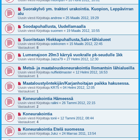
Uusin viesti Kirjoittaja
mtompuri
«
20 Huhti 2012, 10:01
Suorakylvö ym. traktori urakointia. Kuopion, Leppävirran
alu
Uusin viesti Kirjoittaja
andrew
«
25 Maalis 2012, 19:29
Soodapuhallusta, Uudellamaalla
Uusin viesti Kirjoittaja
suomen
«
19 Maalis 2012, 10:55
Suoritetaan Hiekkapuhallusta,Salo+lähialueet
Uusin viesti Kirjoittaja
ookkonen
«
15 Maalis 2012, 22:45
Vastaukset:
8
Lumenajoon 20m3 kärryä vuokralle pk-seudulle 1kk
Uusin viesti Kirjoittaja
Jatza79
«
27 Helmi 2012, 12:30
Metsä- ja maatalouskoneurakointia Ilomantsin lähialueilla
Uusin viesti Kirjoittaja
nuffieldmaster
«
12 Helmi 2012, 16:53
Vastaukset:
1
Maataloustyöntekijän/Karjanhoitajan paikka hakusessa.
Uusin viesti Kirjoittaja
KR75
«
04 Helmi 2012, 12:05
Vastaukset:
1
Koneurakointia Hämeessä
Uusin viesti Kirjoittaja
raliini
«
26 Tammi 2012, 22:15
Vastaukset:
2
Koneurakointia
Uusin viesti Kirjoittaja
tonii
«
12 Tammi 2012, 08:44
Vastaukset:
4
Koneurakointia Etelä suomessa
Uusin viesti Kirjoittaja
Jukz
«
24 Marras 2011, 13:54