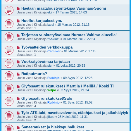
Uusin viesti Kirjoittaja
nelosnuhvi
«
20 Tammi 2013, 17:37
Haetaan maataloustyöntekijää Varsinais-Suomi
Uusin viesti Kirjoittaja
ekii
«
17 Tammi 2013, 14:03
Huollot,korjaukset,ym.
Uusin viesti Kirjoittaja
lassi
«
18 Marras 2012, 21:13
Vastaukset:
1
Tarjotaan vuokratyövoimaa Nurmes Valtimo alueella!
Uusin viesti Kirjoittaja
^Sakke^
«
01 Marras 2012, 22:54
Työvaatteiden verkkokauppa
Uusin viesti Kirjoittaja
Carnivor
«
01 Marras 2012, 17:15
Vastaukset:
1
Vuokratyövoimaa tarjotaan
Uusin viesti Kirjoittaja
pjsr
«
01 Loka 2012, 20:53
Ratipuimuria?
Uusin viesti Kirjoittaja
Rubinjo
«
09 Syys 2012, 12:23
Glyfosaattiruiskutukset / Marttila / Mellilä / Koski Tl
Uusin viesti Kirjoittaja
Wilpo
«
03 Syys 2012, 21:34
Glyfosaattiruiskutukset/Salo
Uusin viesti Kirjoittaja
Rubinjo
«
01 Syys 2012, 15:02
Vastaukset:
3
Työ: ATK-tuki, navettavalvonta, etäohjaukset ja jatkohälytyk
Uusin viesti Kirjoittaja
jiikoo
«
25 Heinä 2012, 11:31
Vastaukset:
2
Saneeraukset ja hiekkapuhallukset