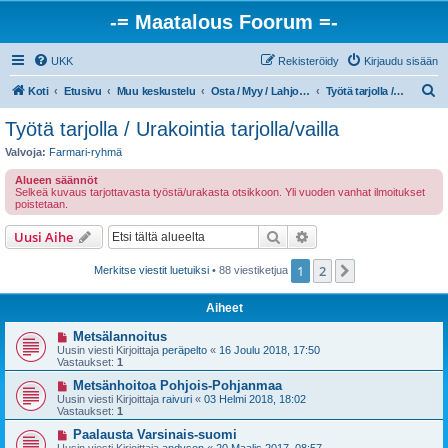
-= Maatalous Foorum =-
UKK
Rekisteröidy
Kirjaudu sisään
E
Koti
Etusivu
Muu keskustelu
Osta / Myy / Lahjoitetaan / Tarjotaan työtä
Työtä tarjolla / Urakointia tarjolla/vailla
t
Työtä tarjolla / Urakointia tarjolla/vailla
s
Valvoja:
Farmari-ryhmä
i
Alueen säännöt
Selkeä kuvaus tarjottavasta työstä/urakasta otsikkoon. Yli vuoden vanhat ilmoitukset
poistetaan.
Etsi
Tarkennettu haku
Uusi Aihe
1
2
Seuraava
Merkitse viestit luetuiksi
• 88 viestiketjua
Aiheet
Metsälannoitus
Uusin viesti Kirjoittaja
peräpelto
«
16 Joulu 2018, 17:50
Vastaukset:
1
Metsänhoitoa Pohjois-Pohjanmaa
Uusin viesti Kirjoittaja
raivuri
«
03 Helmi 2018, 18:02
Vastaukset:
1
Paalausta Varsinais-suomi