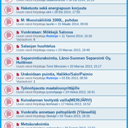
Uusin viesti Kirjoittaja
satakolmeviis
«
30 Elo 2014, 10:29
Haketusta sekä energiapuun korjuuta
Uusin viesti Kirjoittaja
ekii
«
28 Elo 2014, 17:55
M: Muovisäiliöitä 1000L, puhdas
Uusin viesti Kirjoittaja
lauriki
«
15 Maalis 2014, 09:00
Vuokrataan: Mökkejä Salossa
Uusin viesti Kirjoittaja
Rubinjo
«
11 Tammi 2014, 15:26
Vastaukset:
6
Salaojan huuhtelua
Uusin viesti Kirjoittaja
cossu
«
23 Marras 2013, 19:49
Separointiurakointia, Länsi-Suomen Separointi Oy,
Huittinen
Uusin viesti Kirjoittaja
Tomi Sihvonen
«
20 Marras 2013, 15:17
Urakoidaan puintia, Halikko/Salo/Paimio
Uusin viesti Kirjoittaja
Rubinjo
«
03 Elo 2013, 08:56
Vastaukset:
1
Työnohjausta maatalousyrittäjille
Uusin viesti Kirjoittaja
tyonohjaaja
«
24 Heinä 2013, 18:41
Kuivalannan levitystä vailla(MERIJÄRVI)
Uusin viesti Kirjoittaja
lionhead
«
17 Heinä 2013, 16:52
Vuokralle annetaan peltopläntti (Yläneellä)
Uusin viesti Kirjoittaja
Sinisiipi
«
03 Touko 2013, 18:26
Metsäurakointia