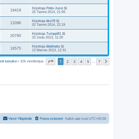
Kirjoittaja
Pelto-Jussi
19419
25 Tammi 2014, 21:09
Kirjoittaja
tiko78
13396
02 Tammi 2014, 22:19
Kirjoittaja
Tumppi81
20790
15 Joulu 2013, 11:28
Kirjoittaja
lättähattu
18575
12 Marras 2013, 12:31
Sivu
1
/
7
1
2
3
4
5
7
Seuraava
tit luetuiksi
• 326 viestiketjua
…
Viesti Ylläpidolle
Poista evästeet
Kaikki ajat ovat
UTC+03:00