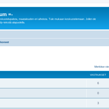
rum =-
n keskustelupalsta, maatalouden eri aiheista. Tule mukaan keskustelemaan. Jollet ole
dy-tekstiä alapuolella.
 koneet
nettu haku
Merkitse vies
VASTAUKSET
6
0
3