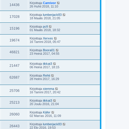
Kirjoittaja
Carnivor
14436
26 Huhti 2018, 11:10
Kirjoittaja
lumberjack83
17028
18 Maalis 2018, 21:05
Kirjoittaja
pcfi
15196
01 Maalis 2018, 18:32
Kirjoittaja
Xerxes
19674
16 Tammi 2018, 05:47
Kirjoittaja
Boora01
46821
23 Heinä 2017, 04:55
Kirjoittaja
tikkat3
21447
06 Heinä 2017, 18:15
Kirjoittaja
Rehti
62687
28 Helmi 2017, 16:29
Kirjoittaja
stemma
25706
16 Tammi 2017, 20:42
Kirjoittaja
tikkat3
25213
20 Joulu 2016, 21:04
Kirjoittaja
Käfer
26060
02 Marras 2016, 11:09
Kirjoittaja
lumberjack83
26443
22 Elo 2016, 19:53