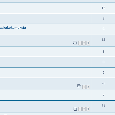
12
8
 vaakakokemuksia
0
32
1
2
3
8
0
2
26
1
2
7
31
1
2
3