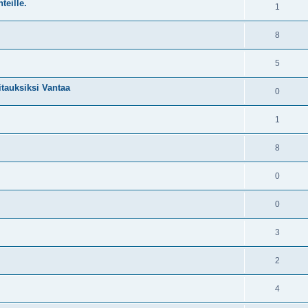
teille.
1
8
5
itauksiksi Vantaa
0
1
8
0
0
3
2
4