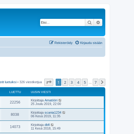
Etsi
Tarkennettu haku
Rekisteröidy
Kirjaudu sisään
Sivu
1
/
7
1
2
3
4
5
7
Seuraava
tit luetuiksi
• 326 viestiketjua
…
LUETTU
UUSIN VIESTI
Kirjoittaja
Amatööri
22256
25 Joulu 2019, 22:00
Kirjoittaja
scania1234
8038
06 Kesä 2019, 11:35
Kirjoittaja
dbfi
14073
11 Kesä 2018, 15:49