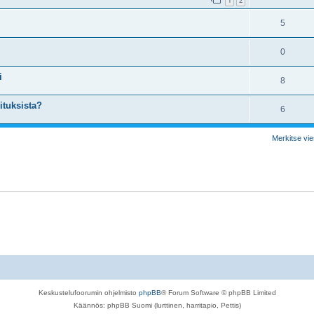
1
2
5
0
i
8
ituksista?
6
Merkitse vies
Keskustelufoorumin ohjelmisto
phpBB
® Forum Software © phpBB Limited
Käännös: phpBB Suomi (lurttinen, harritapio, Pettis)