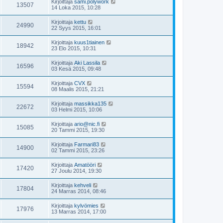
Kirjoittaja
sami.polywork
13507
14 Loka 2015, 10:28
Kirjoittaja
kettu
24990
22 Syys 2015, 16:01
Kirjoittaja
kuus1tiainen
18942
23 Elo 2015, 10:31
Kirjoittaja
Aki Lassila
16596
03 Kesä 2015, 09:48
Kirjoittaja
CVX
15594
08 Maalis 2015, 21:21
Kirjoittaja
massikka135
22672
03 Helmi 2015, 10:06
Kirjoittaja
ario@nic.fi
15085
20 Tammi 2015, 19:30
Kirjoittaja
Farmari83
14900
02 Tammi 2015, 23:26
Kirjoittaja
Amatööri
17420
27 Joulu 2014, 19:30
Kirjoittaja
kehveli
17804
24 Marras 2014, 08:46
Kirjoittaja
kylvömies
17976
13 Marras 2014, 17:00