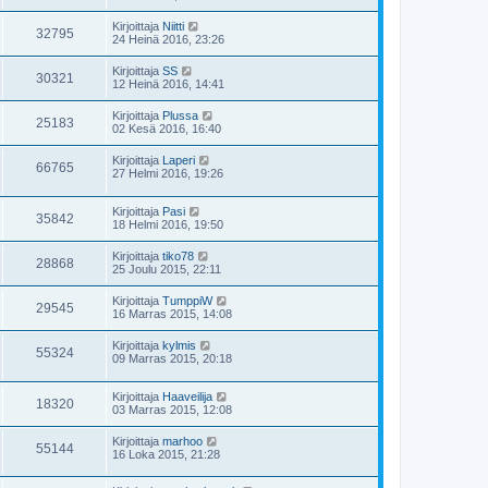
Kirjoittaja
Niitti
32795
24 Heinä 2016, 23:26
Kirjoittaja
SS
30321
12 Heinä 2016, 14:41
Kirjoittaja
Plussa
25183
02 Kesä 2016, 16:40
Kirjoittaja
Laperi
66765
27 Helmi 2016, 19:26
Kirjoittaja
Pasi
35842
18 Helmi 2016, 19:50
Kirjoittaja
tiko78
28868
25 Joulu 2015, 22:11
Kirjoittaja
TumppiW
29545
16 Marras 2015, 14:08
Kirjoittaja
kylmis
55324
09 Marras 2015, 20:18
Kirjoittaja
Haaveilija
18320
03 Marras 2015, 12:08
Kirjoittaja
marhoo
55144
16 Loka 2015, 21:28