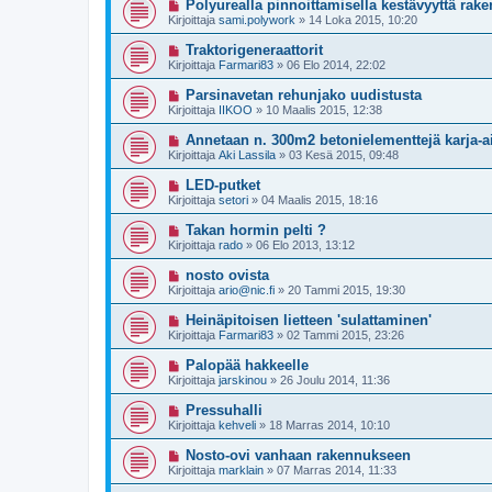
Polyurealla pinnoittamisella kestävyyttä raken
Kirjoittaja
sami.polywork
»
14 Loka 2015, 10:20
Traktorigeneraattorit
Kirjoittaja
Farmari83
»
06 Elo 2014, 22:02
Parsinavetan rehunjako uudistusta
Kirjoittaja
IIKOO
»
10 Maalis 2015, 12:38
Annetaan n. 300m2 betonielementtejä karja-a
Kirjoittaja
Aki Lassila
»
03 Kesä 2015, 09:48
LED-putket
Kirjoittaja
setori
»
04 Maalis 2015, 18:16
Takan hormin pelti ?
Kirjoittaja
rado
»
06 Elo 2013, 13:12
nosto ovista
Kirjoittaja
ario@nic.fi
»
20 Tammi 2015, 19:30
Heinäpitoisen lietteen 'sulattaminen'
Kirjoittaja
Farmari83
»
02 Tammi 2015, 23:26
Palopää hakkeelle
Kirjoittaja
jarskinou
»
26 Joulu 2014, 11:36
Pressuhalli
Kirjoittaja
kehveli
»
18 Marras 2014, 10:10
Nosto-ovi vanhaan rakennukseen
Kirjoittaja
marklain
»
07 Marras 2014, 11:33