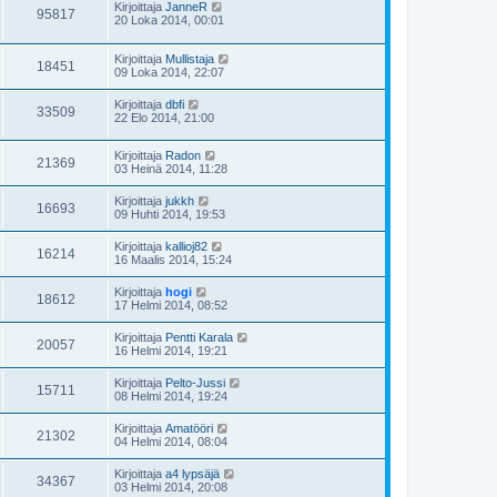
Kirjoittaja
JanneR
95817
20 Loka 2014, 00:01
Kirjoittaja
Mullistaja
18451
09 Loka 2014, 22:07
Kirjoittaja
dbfi
33509
22 Elo 2014, 21:00
Kirjoittaja
Radon
21369
03 Heinä 2014, 11:28
Kirjoittaja
jukkh
16693
09 Huhti 2014, 19:53
Kirjoittaja
kallioj82
16214
16 Maalis 2014, 15:24
Kirjoittaja
hogi
18612
17 Helmi 2014, 08:52
Kirjoittaja
Pentti Karala
20057
16 Helmi 2014, 19:21
Kirjoittaja
Pelto-Jussi
15711
08 Helmi 2014, 19:24
Kirjoittaja
Amatööri
21302
04 Helmi 2014, 08:04
Kirjoittaja
a4 lypsäjä
34367
03 Helmi 2014, 20:08