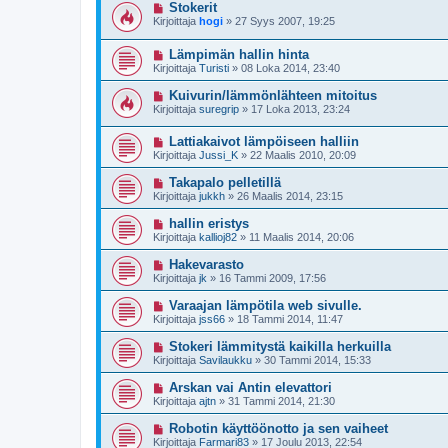
Stokerit
Kirjoittaja
hogi
»
27 Syys 2007, 19:25
Lämpimän hallin hinta
Kirjoittaja
Turisti
»
08 Loka 2014, 23:40
Kuivurin/lämmönlähteen mitoitus
Kirjoittaja
suregrip
»
17 Loka 2013, 23:24
Lattiakaivot lämpöiseen halliin
Kirjoittaja
Jussi_K
»
22 Maalis 2010, 20:09
Takapalo pelletillä
Kirjoittaja
jukkh
»
26 Maalis 2014, 23:15
hallin eristys
Kirjoittaja
kallioj82
»
11 Maalis 2014, 20:06
Hakevarasto
Kirjoittaja
jk
»
16 Tammi 2009, 17:56
Varaajan lämpötila web sivulle.
Kirjoittaja
jss66
»
18 Tammi 2014, 11:47
Stokeri lämmitystä kaikilla herkuilla
Kirjoittaja
Savilaukku
»
30 Tammi 2014, 15:33
Arskan vai Antin elevattori
Kirjoittaja
ajtn
»
31 Tammi 2014, 21:30
Robotin käyttöönotto ja sen vaiheet
Kirjoittaja
Farmari83
»
17 Joulu 2013, 22:54