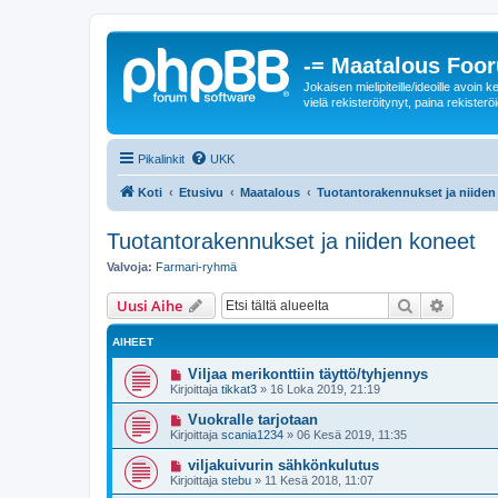
-= Maatalous Foo
Jokaisen mielipiteille/ideoille avoi
vielä rekisteröitynyt, paina rekisteröi
Pikalinkit
UKK
Koti
Etusivu
Maatalous
Tuotantorakennukset ja niiden
Tuotantorakennukset ja niiden koneet
Valvoja:
Farmari-ryhmä
Etsi
Tarken
Uusi Aihe
AIHEET
Viljaa merikonttiin täyttö/tyhjennys
Kirjoittaja
tikkat3
»
16 Loka 2019, 21:19
Vuokralle tarjotaan
Kirjoittaja
scania1234
»
06 Kesä 2019, 11:35
viljakuivurin sähkönkulutus
Kirjoittaja
stebu
»
11 Kesä 2018, 11:07