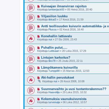
Kuivaajan ilmanvirran rajoitus
Kirjoittaja
lumberjack83
»
05 Heinä 2016, 20:40
Viljasiilon luukku
Kirjoittaja
tikkat3
»
17 Kesä 2016, 21:59
Antti teollisuuden kuivurin automatiikka- ja
Kirjoittaja
Plussa
»
02 Kesä 2016, 16:40
Konehallin lattiavalu
Kirjoittaja
nut
»
27 Elo 2009, 23:43
Puhallin pulut.....
Kirjoittaja
Luttisaari
»
20 Loka 2015, 17:29
Lintujen karkoitus?
Kirjoittaja
tiko78
»
25 Joulu 2015, 22:11
Lämpökamera kuivurilla
Kirjoittaja
TumppiW
»
15 Marras 2015, 12:53
Aki-hallin perustukset
Kirjoittaja
nut
»
26 Kesä 2008, 10:08
Suunnanvaihto ja uusi tuotantorakennus??
Kirjoittaja
Haaveilija
»
29 Loka 2015, 10:32
Kokemuksia vaunukuivureista
Kirjoittaja
turvenuija
»
06 Loka 2012, 10:57