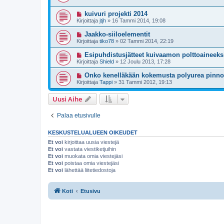
kuivuri projekti 2014
Kirjoittaja
jtjh
»
16 Tammi 2014, 19:08
Jaakko-siiloelementit
Kirjoittaja
tiko78
»
02 Tammi 2014, 22:19
Esipuhdistusjätteet kuivaamon polttoaineeks
Kirjoittaja
Shield
»
12 Joulu 2013, 17:28
Onko kenelläkään kokemusta polyurea pinno
Kirjoittaja
Tappi
»
31 Tammi 2012, 19:13
Uusi Aihe
Palaa etusivulle
KESKUSTELUALUEEN OIKEUDET
Et voi
kirjoittaa uusia viestejä
Et voi
vastata viestiketjuihin
Et voi
muokata omia viestejäsi
Et voi
poistaa omia viestejäsi
Et voi
lähettää liitetiedostoja
Koti
Etusivu