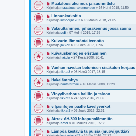
Maatalousrakennus ja suunnittelu
Kirjoittaja
maatalousrakennuksen
»
16 Huhti 2018, 11:50
Linnunkarkoitin
Kirjoittaja
lumberjack83
»
18 Maalis 2018, 21:05
Vakuuttaminen, piharakennus jossa sauna
Kirjoittaja
pcfi
»
07 Helmi 2018, 17:28
Kuivurin lämmöntalteenotto
Kirjoittaja
jakkeri
»
16 Loka 2017, 11:07
kuivauskennojen eristäminen
Kirjoittaja
haitula
»
27 Kesä 2008, 20:41
Vanhan navetan betonisen sisäkaton korjaus
Kirjoittaja
tikkat3
»
06 Heinä 2017, 18:15
Hakelämmitys
Kirjoittaja
nautafarmari
»
16 Maalis 2008, 12:29
Vinyyliverhous halliin ja taloon
Kirjoittaja
tikkat3
»
24 Syys 2016, 21:06
viljasiilojen päälle kävelyverkot
Kirjoittaja
tikkat3
»
03 Joulu 2016, 22:31
Airrex AH-300 Infrapunalämmitin
Kirjoittaja
Käfer
»
01 Marras 2016, 15:33
Lämpöä kestäviä taipuisia (muovi)putkia?
Kirjoittaja
lumberjack83
»
16 Elo 2016, 22:27