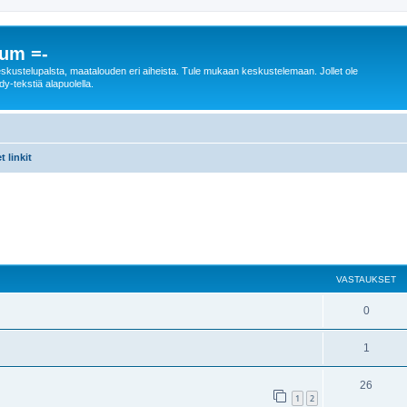
rum =-
n keskustelupalsta, maatalouden eri aiheista. Tule mukaan keskustelemaan. Jollet ole
dy-tekstiä alapuolella.
 linkit
nettu haku
VASTAUKSET
0
1
26
1
2