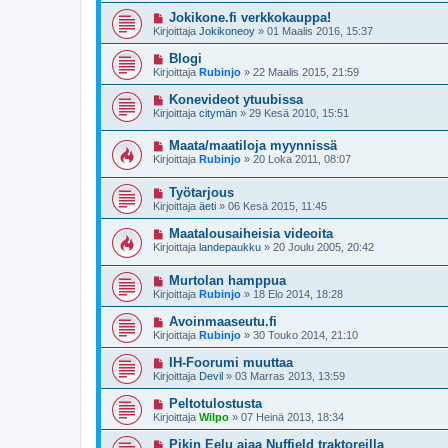
Jokikone.fi verkkokauppa!
Kirjoittaja
Jokikoneoy
»
01 Maalis 2016, 15:37
Blogi
Kirjoittaja
Rubinjo
»
22 Maalis 2015, 21:59
Konevideot ytuubissa
Kirjoittaja
citymän
»
29 Kesä 2010, 15:51
Maata/maatiloja myynnissä
Kirjoittaja
Rubinjo
»
20 Loka 2011, 08:07
Työtarjous
Kirjoittaja
äeti
»
06 Kesä 2015, 11:45
Maatalousaiheisia videoita
Kirjoittaja
landepaukku
»
20 Joulu 2005, 20:42
Murtolan hamppua
Kirjoittaja
Rubinjo
»
18 Elo 2014, 18:28
Avoinmaaseutu.fi
Kirjoittaja
Rubinjo
»
30 Touko 2014, 21:10
IH-Foorumi muuttaa
Kirjoittaja
Devil
»
03 Marras 2013, 13:59
Peltotulostusta
Kirjoittaja
Wilpo
»
07 Heinä 2013, 18:34
Pikin Eelu ajaa Nuffield traktoreilla