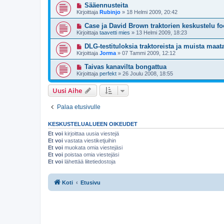
Sääennusteita
Kirjoittaja
Rubinjo
»
18 Helmi 2009, 20:42
Case ja David Brown traktorien keskustelu f
Kirjoittaja
taavetti mies
»
13 Helmi 2009, 18:23
DLG-testituloksia traktoreista ja muista maa
Kirjoittaja
Jorma
»
07 Tammi 2009, 12:12
Taivas kanavilta bongattua
Kirjoittaja
perfekt
»
26 Joulu 2008, 18:55
Uusi Aihe
Palaa etusivulle
KESKUSTELUALUEEN OIKEUDET
Et voi
kirjoittaa uusia viestejä
Et voi
vastata viestiketjuihin
Et voi
muokata omia viestejäsi
Et voi
poistaa omia viestejäsi
Et voi
lähettää liitetiedostoja
Koti
Etusivu