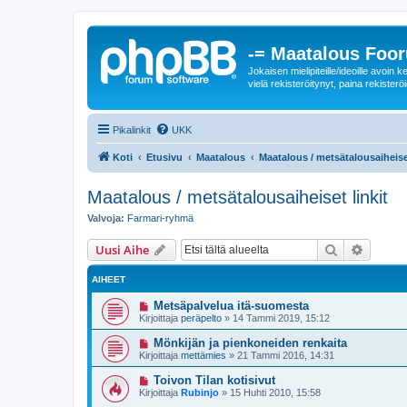
-= Maatalous Foo
Jokaisen mielipiteille/ideoille avoi
vielä rekisteröitynyt, paina rekisteröi
Pikalinkit
UKK
Koti
Etusivu
Maatalous
Maatalous / metsätalousaiheiset
Maatalous / metsätalousaiheiset linkit
Valvoja:
Farmari-ryhmä
Etsi
Tarken
Uusi Aihe
AIHEET
Metsäpalvelua itä-suomesta
Kirjoittaja
peräpelto
»
14 Tammi 2019, 15:12
Mönkijän ja pienkoneiden renkaita
Kirjoittaja
mettämies
»
21 Tammi 2016, 14:31
Toivon Tilan kotisivut
Kirjoittaja
Rubinjo
»
15 Huhti 2010, 15:58