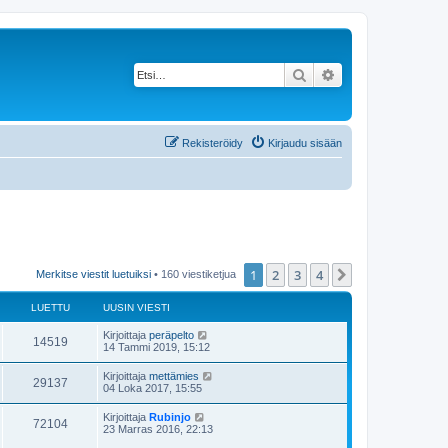
Etsi
Tarkennettu haku
Rekisteröidy
Kirjaudu sisään
1
2
3
4
Seuraava
Merkitse viestit luetuiksi
• 160 viestiketjua
LUETTU
UUSIN VIESTI
Kirjoittaja
peräpelto
14519
14 Tammi 2019, 15:12
Kirjoittaja
mettämies
29137
04 Loka 2017, 15:55
Kirjoittaja
Rubinjo
72104
23 Marras 2016, 22:13