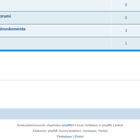
0
oorumi
0
talouskoneista
3
1
Keskustelufoorumin ohjelmisto
phpBB
® Forum Software © phpBB Limited
Käännös: phpBB Suomi (lurttinen, harritapio, Pettis)
Yksityisyys
|
Ehdot