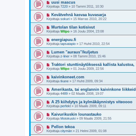
uusi mascus
Kirjoittaja
7220
»
10 Tammi 2011, 10:30
Kevätvehnä kasvaa kuvasarja
Kirjoittaja
sokuri
»
15 Marras 2010, 20:22
Murtolan tilan kotisivut
Kirjoittaja
Wilpo
»
16 Joulu 2004, 23:08
energiapuu.fi
Kirjoittaja
tapsatapio
»
17 Huhti 2010, 22:54
Lumen "auraus"/kuljetus
Kirjoittaja
z-liner
»
08 Tammi 2010, 15:46
Traktori stunttinäytöksessä kallista kalustoa, 
Kirjoittaja
Wilpo
»
01 Joulu 2009, 22:56
kaivinkoneet.com
Kirjoittaja
tkane
»
17 Huhti 2009, 09:34
Amerikasta, tai englannin kaivinkone liikkeid
Kirjoittaja
4489
»
02 Maalis 2008, 19:07
A 25 kiihdytys ja kylmäkäynnistys viteoooo
Kirjoittaja
perfekt
»
10 Maalis 2009, 09:11
Kaivurikuskin lounastauko
Kirjoittaja
Motokuski
»
09 Maalis 2009, 21:55
Pellon tekoa
Kirjoittaja
citymän
»
21 Helmi 2009, 01:08