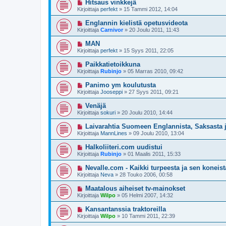
Hitsaus vinkkejä
Kirjoittaja
perfekt
»
15 Tammi 2012, 14:04
Englannin kielistä opetusvideota
Kirjoittaja
Carnivor
»
20 Joulu 2011, 11:43
MAN
Kirjoittaja
perfekt
»
15 Syys 2011, 22:05
Paikkatietoikkuna
Kirjoittaja
Rubinjo
»
05 Marras 2010, 09:42
Panimo ym koulutusta
Kirjoittaja
Jooseppi
»
27 Syys 2011, 09:21
Venäjä
Kirjoittaja
sokuri
»
20 Joulu 2010, 14:44
Laivarahtia Suomeen Englannista, Saksasta j
Kirjoittaja
MannLines
»
09 Joulu 2010, 13:04
Halkoliiteri.com uudistui
Kirjoittaja
Rubinjo
»
01 Maalis 2011, 15:33
Nevalle.com - Kaikki turpeesta ja sen koneist
Kirjoittaja
Neva
»
28 Touko 2006, 00:58
Maatalous aiheiset tv-mainokset
Kirjoittaja
Wilpo
»
05 Helmi 2007, 14:32
Kansantanssia traktoreilla
Kirjoittaja
Wilpo
»
10 Tammi 2011, 22:39