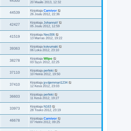
44300
20 Maalis 2013, 12:32
Kirjoittaja
Carnivor
44539
26 Joulu 2012, 22:36
Kirjoittaja
JohannaV
42427
05 Joulu 2012, 12:59
Kirjoittaja
Neo306
41519
13 Marras 2012, 19:22
Kirjoittaja
koivumaki
39363
06 Loka 2012, 23:10
Kirjoittaja
Wilpo
38278
03 Syys 2012, 22:25
Kirjoittaja
perfekt
37110
10 Heinä 2012, 19:50
Kirjoittaja
jyväjemmari1234
37410
12 Kesä 2012, 23:03
Kirjoittaja
perfekt
36603
11 Kesä 2012, 19:27
Kirjoittaja
N163
33973
28 Touko 2012, 23:19
Kirjoittaja
Carnivor
46678
07 Helmi 2012, 09:25