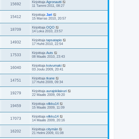
Kirjoittaja
Agronautti
15692
11 Tammi 2011, 08:27
Kirjoittaja
Jari
15412
15 Marras 2010, 20:57
Kirjoittaja
OQO
18709
14 Loka 2010, 23:57
Kirjoittaja
tapsatapio
14932
17 Huhti 2010, 22:54
Kirjoittaja
Auts
17533
08 Maalis 2010, 23:43
Kirjoittaja
koivumaki
16040
03 Joulu 2009, 20:41
Kirjoittaja
tkane
14751
17 Huhti 2009, 09:34
Kirjoittaja
aurajokilaivuri
19279
22 Maalis 2009, 09:20
Kirjoittaja
vilkku14
19459
15 Maalis 2009, 11:09
Kirjoittaja
vilkku14
17073
14 Maalis 2009, 20:16
Kirjoittaja
citymän
16202
21 Helmi 2009, 01:08