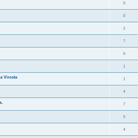
0
0
2
7
0
1
a Virosta
1
4
a.
7
5
4