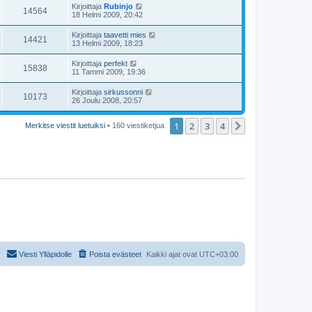
Kirjoittaja
Rubinjo
14564
18 Helmi 2009, 20:42
Kirjoittaja
taavetti mies
14421
13 Helmi 2009, 18:23
Kirjoittaja
perfekt
15838
11 Tammi 2009, 19:36
Kirjoittaja
sirkussonni
10173
26 Joulu 2008, 20:57
1
2
3
4
Seuraava
Merkitse viestit luetuiksi
• 160 viestiketjua
Viesti Ylläpidolle
Poista evästeet
Kaikki ajat ovat
UTC+03:00