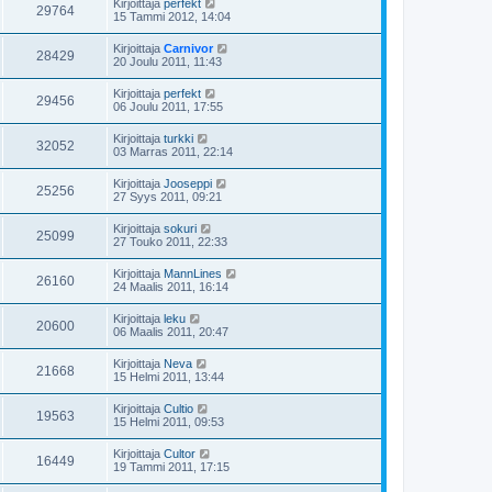
Kirjoittaja
perfekt
29764
15 Tammi 2012, 14:04
Kirjoittaja
Carnivor
28429
20 Joulu 2011, 11:43
Kirjoittaja
perfekt
29456
06 Joulu 2011, 17:55
Kirjoittaja
turkki
32052
03 Marras 2011, 22:14
Kirjoittaja
Jooseppi
25256
27 Syys 2011, 09:21
Kirjoittaja
sokuri
25099
27 Touko 2011, 22:33
Kirjoittaja
MannLines
26160
24 Maalis 2011, 16:14
Kirjoittaja
leku
20600
06 Maalis 2011, 20:47
Kirjoittaja
Neva
21668
15 Helmi 2011, 13:44
Kirjoittaja
Cultio
19563
15 Helmi 2011, 09:53
Kirjoittaja
Cultor
16449
19 Tammi 2011, 17:15