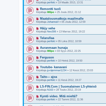
Kirjoittaja
perfekt
»
19 Maalis 2013, 13:31
Remontti tuoli
Kirjoittaja
Wilpo
»
25 Joulu 2012, 21:12
Maatalousmatkoja maailmalle
Kirjoittaja
JohannaV
»
05 Joulu 2012, 12:59
Häijy vehe
Kirjoittaja
Neo306
»
13 Marras 2012, 19:22
Telarullaa
Kirjoittaja
perfekt
»
05 Loka 2012, 10:59
Auranmaan hunaja
Kirjoittaja
Wilpo
»
03 Syys 2012, 22:25
Ferguson
Kirjoittaja
perfekt
»
10 Heinä 2012, 19:50
Youtube- kanavani
Kirjoittaja
jyväjemmari1234
»
12 Kesä 2012, 23:03
Taito--- ajoa
Kirjoittaja
perfekt
»
11 Kesä 2012, 19:27
LS-FIN.Com | Suomalainen LS-yhteisö
Kirjoittaja
N163
»
28 Touko 2012, 23:19
Kyntö video. Mitä mieltä?
Kirjoittaja
perfekt
»
22 Tammi 2012, 11:36