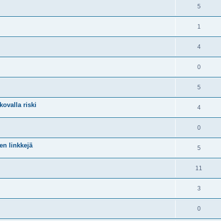
5
1
4
0
5
kovalla riski
4
0
en linkkejä
5
11
3
0