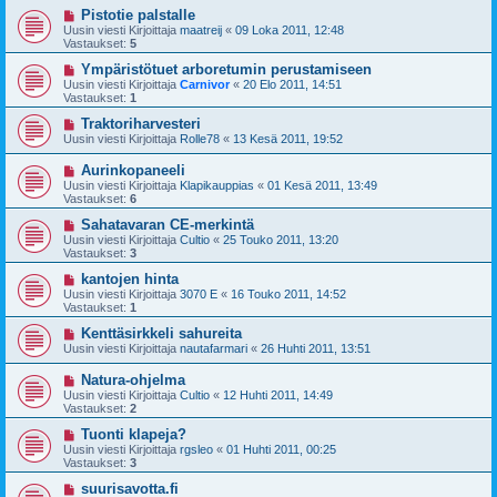
Pistotie palstalle
Uusin viesti Kirjoittaja
maatreij
«
09 Loka 2011, 12:48
Vastaukset:
5
Ympäristötuet arboretumin perustamiseen
Uusin viesti Kirjoittaja
Carnivor
«
20 Elo 2011, 14:51
Vastaukset:
1
Traktoriharvesteri
Uusin viesti Kirjoittaja
Rolle78
«
13 Kesä 2011, 19:52
Aurinkopaneeli
Uusin viesti Kirjoittaja
Klapikauppias
«
01 Kesä 2011, 13:49
Vastaukset:
6
Sahatavaran CE-merkintä
Uusin viesti Kirjoittaja
Cultio
«
25 Touko 2011, 13:20
Vastaukset:
3
kantojen hinta
Uusin viesti Kirjoittaja
3070 E
«
16 Touko 2011, 14:52
Vastaukset:
1
Kenttäsirkkeli sahureita
Uusin viesti Kirjoittaja
nautafarmari
«
26 Huhti 2011, 13:51
Natura-ohjelma
Uusin viesti Kirjoittaja
Cultio
«
12 Huhti 2011, 14:49
Vastaukset:
2
Tuonti klapeja?
Uusin viesti Kirjoittaja
rgsleo
«
01 Huhti 2011, 00:25
Vastaukset:
3
suurisavotta.fi