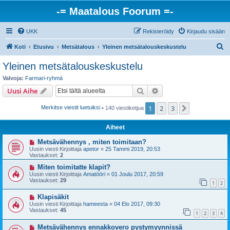
-= Maatalous Foorum =-
UKK
Rekisteröidy
Kirjaudu sisään
E
Koti
Etusivu
Metsätalous
Yleinen metsätalouskeskustelu
t
Yleinen metsätalouskeskustelu
s
Valvoja:
Farmari-ryhmä
i
Etsi
Tarkennettu haku
Uusi Aihe
1
2
3
Seuraava
Merkitse viestit luetuiksi
• 140 viestiketjua
Aiheet
Metsävähennys , miten toimitaan?
Uusin viesti Kirjoittaja
apetor
«
25 Tammi 2019, 20:53
Vastaukset:
2
Miten toimitatte klapit?
Uusin viesti Kirjoittaja
Amatööri
«
01 Joulu 2017, 20:59
Vastaukset:
29
1
2
Klapisäkit
Uusin viesti Kirjoittaja
hameesta
«
04 Elo 2017, 09:30
Vastaukset:
45
1
2
3
4
Metsävähennys ennakkovero pystymyynnissä