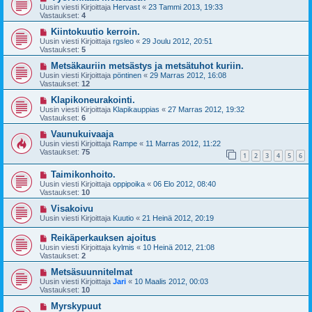
Uusin viesti Kirjoittaja
Hervast
«
23 Tammi 2013, 19:33
Vastaukset:
4
Kiintokuutio kerroin.
Uusin viesti Kirjoittaja
rgsleo
«
29 Joulu 2012, 20:51
Vastaukset:
5
Metsäkauriin metsästys ja metsätuhot kuriin.
Uusin viesti Kirjoittaja
pöntinen
«
29 Marras 2012, 16:08
Vastaukset:
12
Klapikoneurakointi.
Uusin viesti Kirjoittaja
Klapikauppias
«
27 Marras 2012, 19:32
Vastaukset:
6
Vaunukuivaaja
Uusin viesti Kirjoittaja
Rampe
«
11 Marras 2012, 11:22
Vastaukset:
75
1
2
3
4
5
6
Taimikonhoito.
Uusin viesti Kirjoittaja
oppipoika
«
06 Elo 2012, 08:40
Vastaukset:
10
Visakoivu
Uusin viesti Kirjoittaja
Kuutio
«
21 Heinä 2012, 20:19
Reikäperkauksen ajoitus
Uusin viesti Kirjoittaja
kylmis
«
10 Heinä 2012, 21:08
Vastaukset:
2
Metsäsuunnitelmat
Uusin viesti Kirjoittaja
Jari
«
10 Maalis 2012, 00:03
Vastaukset:
10
Myrskypuut