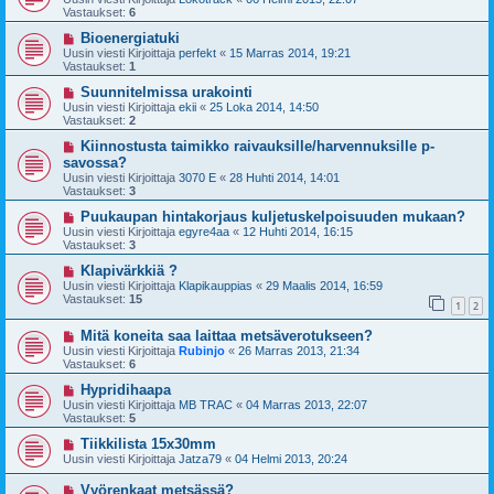
Vastaukset:
6
Bioenergiatuki
Uusin viesti Kirjoittaja
perfekt
«
15 Marras 2014, 19:21
Vastaukset:
1
Suunnitelmissa urakointi
Uusin viesti Kirjoittaja
ekii
«
25 Loka 2014, 14:50
Vastaukset:
2
Kiinnostusta taimikko raivauksille/harvennuksille p-
savossa?
Uusin viesti Kirjoittaja
3070 E
«
28 Huhti 2014, 14:01
Vastaukset:
3
Puukaupan hintakorjaus kuljetuskelpoisuuden mukaan?
Uusin viesti Kirjoittaja
egyre4aa
«
12 Huhti 2014, 16:15
Vastaukset:
3
Klapivärkkiä ?
Uusin viesti Kirjoittaja
Klapikauppias
«
29 Maalis 2014, 16:59
Vastaukset:
15
1
2
Mitä koneita saa laittaa metsäverotukseen?
Uusin viesti Kirjoittaja
Rubinjo
«
26 Marras 2013, 21:34
Vastaukset:
6
Hypridihaapa
Uusin viesti Kirjoittaja
MB TRAC
«
04 Marras 2013, 22:07
Vastaukset:
5
Tiikkilista 15x30mm
Uusin viesti Kirjoittaja
Jatza79
«
04 Helmi 2013, 20:24
Vyörenkaat metsässä?