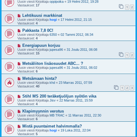
Uusin viesti Kirjoittaja
oppipoika
«
19 Helmi 2012, 19:28
Vastaukset:
17
1
2
Lehtikuusi markkinat
Uusin viesti Kirjoittaja
hogi
«
17 Helmi 2012, 21:15
Vastaukset:
4
Pakkasta 7,8 0C!
Uusin viesti Kirjoittaja
6350
«
02 Tammi 2012, 06:34
Vastaukset:
4
Energiapuun korjuu
Uusin viesti Kirjoittaja
jupesa96
«
31 Joulu 2011, 06:08
Vastaukset:
15
1
2
Metsäliiton lisäosuudet ABC... ?
Uusin viesti Kirjoittaja
jupesa96
«
31 Joulu 2011, 06:02
Vastaukset:
6
Metsämaan hinta?
Uusin viesti Kirjoittaja
khd
«
23 Marras 2011, 07:59
Vastaukset:
40
1
2
3
Stihl MS 200 teräketjuöljun syötön vika
Uusin viesti Kirjoittaja
Jisv
«
22 Marras 2011, 15:59
Vastaukset:
4
Klapimyynnin verotus
Uusin viesti Kirjoittaja
MB TRAC
«
11 Marras 2011, 22:30
Vastaukset:
6
Mistä puuntaimet halvimmalla?
Uusin viesti Kirjoittaja
hogi
«
19 Loka 2011, 22:04
Vastaukset:
5