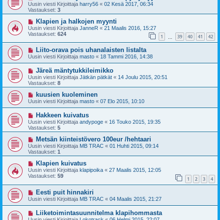
Uusin viesti Kirjoittaja
harry56
«
02 Kesä 2017, 06:34
Vastaukset:
3
Klapien ja halkojen myynti
Uusin viesti Kirjoittaja
JanneR
«
21 Maalis 2016, 15:27
Vastaukset:
624
1
39
40
41
42
…
Liito-orava pois uhanalaisten listalta
Uusin viesti Kirjoittaja
masto
«
18 Tammi 2016, 14:38
Järeä mäntytukkileimikko
Uusin viesti Kirjoittaja
Jätkän pätkät
«
14 Joulu 2015, 20:51
Vastaukset:
8
kuusien kuoleminen
Uusin viesti Kirjoittaja
masto
«
07 Elo 2015, 10:10
Hakkeen kuivatus
Uusin viesti Kirjoittaja
andypoge
«
16 Touko 2015, 19:35
Vastaukset:
5
Metsän kiinteistövero 100eur /hehtaari
Uusin viesti Kirjoittaja
MB TRAC
«
01 Huhti 2015, 09:14
Vastaukset:
1
Klapien kuivatus
Uusin viesti Kirjoittaja
klapipoika
«
27 Maalis 2015, 12:05
Vastaukset:
59
1
2
3
4
Eesti puit hinnakiri
Uusin viesti Kirjoittaja
MB TRAC
«
04 Maalis 2015, 21:27
Liiketoimintasuunnitelma klapihommasta
Uusin viesti Kirjoittaja
Lokotrack
«
06 Helmi 2015, 22:07