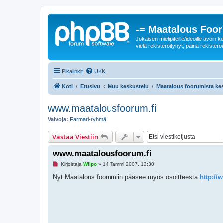
-= Maatalous Foo
Jokaisen mielipiteille/ideoille avoi
vielä rekisteröitynyt, paina rekisteröi
Pikalinkit
UKK
Koti
Etusivu
Muu keskustelu
Maatalous foorumista ke
www.maatalousfoorum.fi
Valvoja:
Farmari-ryhmä
Vastaa Viestiin
www.maatalousfoorum.fi
L
Kirjoittaja
Wilpo
»
14 Tammi 2007, 13:30
u
k
Nyt Maatalous foorumiin pääsee myös osoitteesta
http://
e
m
a
t
o
n
v