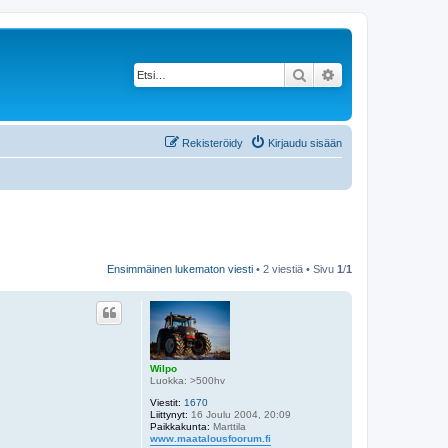
Etsi
Tarkennettu haku
Rekisteröidy
Kirjaudu sisään
Ensimmäinen lukematon viesti
• 2 viestiä • Sivu
1
/
1
Wilpo
Luokka: >500hv
Viestit:
1670
Liittynyt:
16 Joulu 2004, 20:09
Paikkakunta:
Marttila
www.maatalousfoorum.fi