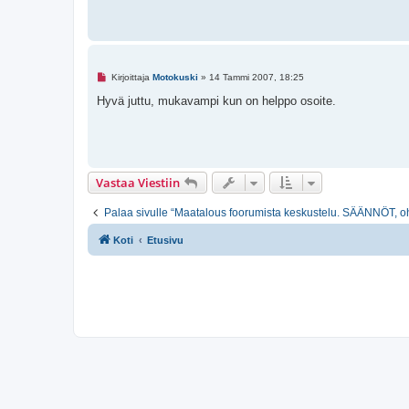
i
e
s
t
i
L
Kirjoittaja
Motokuski
»
14 Tammi 2007, 18:25
u
k
Hyvä juttu, mukavampi kun on helppo osoite.
e
m
a
t
o
n
v
Vastaa Viestiin
i
e
s
Palaa sivulle “Maatalous foorumista keskustelu. SÄÄNNÖT, oh
t
i
Koti
Etusivu