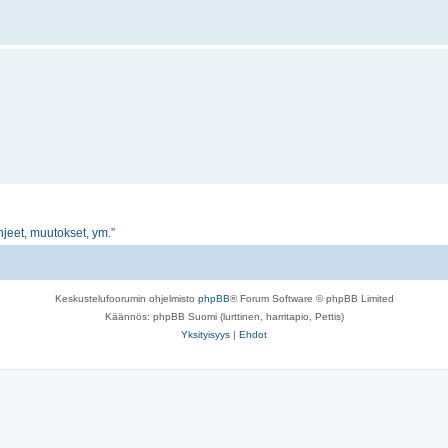
jeet, muutokset, ym.”
Keskustelufoorumin ohjelmisto
phpBB
® Forum Software © phpBB Limited
Käännös: phpBB Suomi (lurttinen, harritapio, Pettis)
Yksityisyys
|
Ehdot