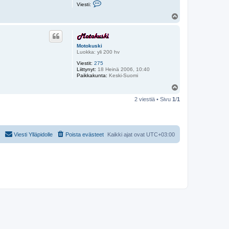
V
Viesti:
i
e
Y
s
l
t
ö
i
s
W
i
Motokuski
l
Luokka: yli 200 hv
p
o
Viestit:
275
Liittynyt:
18 Heinä 2006, 10:40
Paikkakunta:
Keski-Suomi
Y
l
2 viestiä • Sivu
1
/
1
ö
s
Viesti Ylläpidolle
Poista evästeet
Kaikki ajat ovat
UTC+03:00