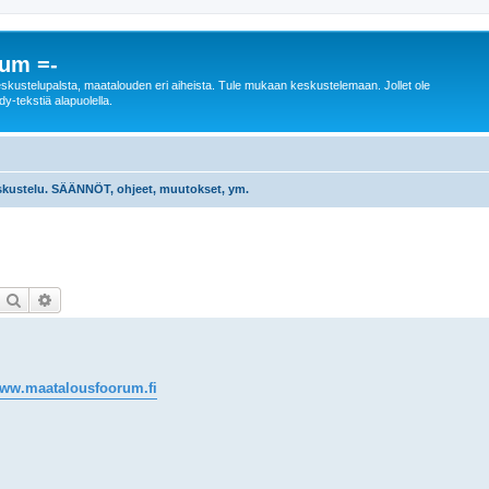
rum =-
n keskustelupalsta, maatalouden eri aiheista. Tule mukaan keskustelemaan. Jollet ole
dy-tekstiä alapuolella.
skustelu. SÄÄNNÖT, ohjeet, muutokset, ym.
Etsi
Tarkennettu haku
www.maatalousfoorum.fi