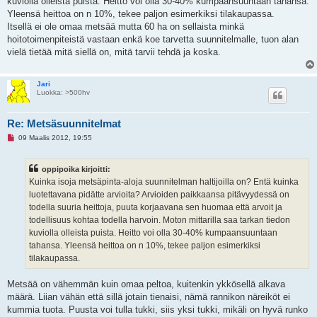
kuviolla olleista puista. Heitto voi olla 30-40% kumpaansuuntaan tahansa.
v
Yleensä heittoa on n 10%, tekee paljon esimerkiksi tilakaupassa.
i
e
Itsellä ei ole omaa metsää mutta 60 ha on sellaista minkä
s
hoitotoimenpiteistä vastaan enkä koe tarvetta suunnitelmalle, tuon alan
t
i
vielä tietää mitä siellä on, mitä tarvii tehdä ja koska.
Jari
Luokka: >500hv
Re: Metsäsuunnitelmat
L
09 Maalis 2012, 19:55
u
k
e
oppipoika kirjoitti:
m
a
Kuinka isoja metsäpinta-aloja suunnitelman haltijoilla on? Entä kuinka
t
luotettavana pidätte arvioita? Arvioiden paikkaansa pitävyydessä on
o
n
todella suuria heittoja, puuta korjaavana sen huomaa että arvoit ja
v
todellisuus kohtaa todella harvoin. Moton mittarilla saa tarkan tiedon
i
e
kuviolla olleista puista. Heitto voi olla 30-40% kumpaansuuntaan
s
tahansa. Yleensä heittoa on n 10%, tekee paljon esimerkiksi
t
i
tilakaupassa.
Metsää on vähemmän kuin omaa peltoa, kuitenkin ykkösellä alkava
määrä. Liian vähän että sillä jotain tienaisi, nämä rannikon näreiköt ei
kummia tuota. Puusta voi tulla tukki, siis yksi tukki, mikäli on hyvä runko