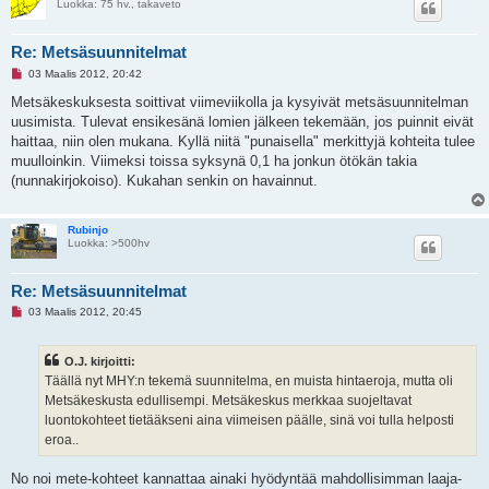
Luokka: 75 hv., takaveto
s
t
i
Re: Metsäsuunnitelmat
L
03 Maalis 2012, 20:42
u
k
Metsäkeskuksesta soittivat viimeviikolla ja kysyivät metsäsuunnitelman
e
uusimista. Tulevat ensikesänä lomien jälkeen tekemään, jos puinnit eivät
m
a
haittaa, niin olen mukana. Kyllä niitä "punaisella" merkittyjä kohteita tulee
t
muulloinkin. Viimeksi toissa syksynä 0,1 ha jonkun ötökän takia
o
n
(nunnakirjokoiso). Kukahan senkin on havainnut.
v
i
e
s
Rubinjo
t
Luokka: >500hv
i
Re: Metsäsuunnitelmat
L
03 Maalis 2012, 20:45
u
k
e
O.J. kirjoitti:
m
a
Täällä nyt MHY:n tekemä suunnitelma, en muista hintaeroja, mutta oli
t
Metsäkeskusta edullisempi. Metsäkeskus merkkaa suojeltavat
o
n
luontokohteet tietääkseni aina viimeisen päälle, sinä voi tulla helposti
v
eroa..
i
e
s
No noi mete-kohteet kannattaa ainaki hyödyntää mahdollisimman laaja-
t