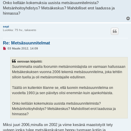
s
Onko kellään kokemuksia uusista metsäsuunnitelmista?
t
i
Metsänhoitoyhdistys? Metsäkeskus? Mahdolliset erot laadussa ja
hinnassa?
sepi
Luokka: 75 hv., takaveto
Re: Metsäsuunnitelmat
L
03 Maalis 2012, 14:09
u
k
e
eerovan kirjoitti:
m
a
Suurimmalla osalla foorumin metsänomistajista on varmaan hallussaan
t
Metsäkeskuksen vuonna 2006 tekemä metsäsuunnitelma, joka tehtiin
o
n
silloin tuella ja oli metsänomistajalle edullinen.
v
i
e
Täällä on kuitenkin tilanne se, että tuorein metsäsuunnitelma on
s
vuodelta 1993 ja sen päivitys olisi enemmän kuin ajankohtaista.
t
i
Onko kellään kokemuksia uusista metsäsuunnitelmista?
Metsänhoitoyhdistys? Metsäkeskus? Mahdolliset erot laadussa ja
hinnassa?
Miksi juuri 2006,minulla on 2002 ja viime kesänä maastotyöt tety
uuteen,jonka tulee metsäkeskuksen heppu tuomaan kotiin ja