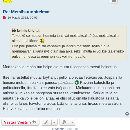
i
Re: Metsäsuunnitelmat
L
10 Maalis 2012, 00:03
u
k
e
kylmis kirjoitti:
m
a
Tekeekö se metsuri hommia tunti vai mottitaksalla? Jos mottitaksalla,
t
niin lähetä tänne.
o
n
Otin pari päivää töistä vapaaksi ja lähdin metsään. Kyllä tuolla
v
normipäivän aikana nyt jotain saa aikaiseksi, mutta ei voi kieltää etteikö
i
e
pulverilumessa tarpominen käy voimien päälle.
s
t
i
Mottitaksalla, eihän tuo halpa ole mutta tuleepahan metsä hoidettua...
Itse harrastellut muuta, täyttänyt pellolla olevaa lietekaivoa. Jospa sillä
tienaisi metsurin palkan, parissa päivässä
Kaverin kalustolla ja
polttoaineella, itseltä tulee vain työpanos... Mieluummin istuu jontikan
ratissa kuin kahlaa hangessa suuressa vtutuksessa. Kärkiauralla piti
aurata tie kaivolle pellon laitaa, ei olisi ollut omalla kalustolla asiaa tai
olisi ollut lähes toivoton urakka. Että on sitä lunta, liikaa, metsässäkin.
Ens viikolla tilanne taitaa muuttua...
Vastaa Viestiin
11 viestiä • Sivu
1
/
1