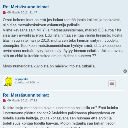
Re: Metsäsuunnitelmat
L
08 Maalis 2012, 21:47
u
k
Omat kokemukset on että jos haluat teettää jotain kalliisti ja hankalasti,
e
niin tilaa metsäkeskuksen asiantuntija paikalle.
m
a
Viime keväänä sain MHY:llä metsäsuunnitelman, maksoi 8,5 euroa / ha
t
sisältäen arvonlisäveron. Edullista hintaa selittää vanha hinnasto, koska
o
n
tilasin suunnitelman jo 2010, mutta sen teko hieman siirtyi n. vuodella
v
eteenpäin. Itse koen metsäsuunnitelman hyödyn siinä, että ulkopuolisen
i
e
arvioimana metsän nykytilanne näyttäytyy hieman erilailla. Jollain tavalla
s
sitä on ehkä kuitenkin sokea omien töidensä suhteen ??
t
i
Myös numerodata kuvioista on mielenkiintoista tutkailla.
oppipoika
Luokka: yli 300 hv
Re: Metsäsuunnitelmat
L
09 Maalis 2012, 17:32
u
k
Kuinka isoja metsäpinta-aloja suunnitelman haltijoilla on? Entä kuinka
e
luotettavana pidätte arvioita? Arvioiden paikkaansa pitävyydessä on
m
a
todella suuria heittoja, puuta korjaavana sen huomaa että arvoit ja
t
todellisuus kohtaa todella harvoin. Moton mittarilla saa tarkan tiedon
o
n