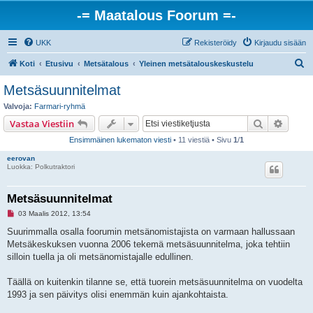
-= Maatalous Foorum =-
UKK
Rekisteröidy
Kirjaudu sisään
E
Koti
Etusivu
Metsätalous
Yleinen metsätalouskeskustelu
t
Metsäsuunnitelmat
s
Valvoja:
Farmari-ryhmä
i
Etsi
Tarken
Vastaa Viestiin
Ensimmäinen lukematon viesti
• 11 viestiä • Sivu
1
/
1
eerovan
Luokka: Polkutraktori
Metsäsuunnitelmat
L
03 Maalis 2012, 13:54
u
k
Suurimmalla osalla foorumin metsänomistajista on varmaan hallussaan
e
Metsäkeskuksen vuonna 2006 tekemä metsäsuunnitelma, joka tehtiin
m
a
silloin tuella ja oli metsänomistajalle edullinen.
t
o
n
Täällä on kuitenkin tilanne se, että tuorein metsäsuunnitelma on vuodelta
v
1993 ja sen päivitys olisi enemmän kuin ajankohtaista.
i
e