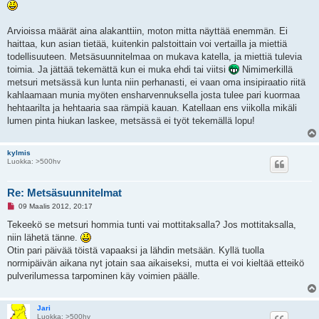
Arvioissa määrät aina alakanttiin, moton mitta näyttää enemmän. Ei
haittaa, kun asian tietää, kuitenkin palstoittain voi vertailla ja miettiä
todellisuuteen. Metsäsuunnitelmaa on mukava katella, ja miettiä tulevia
toimia. Ja jättää tekemättä kun ei muka ehdi tai viitsi
Nimimerkillä
metsuri metsässä kun lunta niin perhanasti, ei vaan oma insipiraatio riitä
kahlaamaan munia myöten ensharvennuksella josta tulee pari kuormaa
hehtaarilta ja hehtaaria saa rämpiä kauan. Katellaan ens viikolla mikäli
lumen pinta hiukan laskee, metsässä ei työt tekemällä lopu!
kylmis
Luokka: >500hv
Re: Metsäsuunnitelmat
L
09 Maalis 2012, 20:17
u
k
Tekeekö se metsuri hommia tunti vai mottitaksalla? Jos mottitaksalla,
e
niin lähetä tänne.
m
a
Otin pari päivää töistä vapaaksi ja lähdin metsään. Kyllä tuolla
t
normipäivän aikana nyt jotain saa aikaiseksi, mutta ei voi kieltää etteikö
o
n
pulverilumessa tarpominen käy voimien päälle.
v
i
e
s
Jari
t
Luokka: >500hv