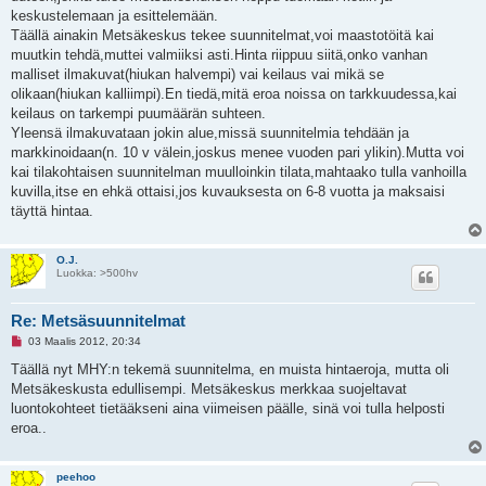
keskustelemaan ja esittelemään.
Täällä ainakin Metsäkeskus tekee suunnitelmat,voi maastotöitä kai
muutkin tehdä,muttei valmiiksi asti.Hinta riippuu siitä,onko vanhan
malliset ilmakuvat(hiukan halvempi) vai keilaus vai mikä se
olikaan(hiukan kalliimpi).En tiedä,mitä eroa noissa on tarkkuudessa,kai
keilaus on tarkempi puumäärän suhteen.
Yleensä ilmakuvataan jokin alue,missä suunnitelmia tehdään ja
markkinoidaan(n. 10 v välein,joskus menee vuoden pari ylikin).Mutta voi
kai tilakohtaisen suunnitelman muulloinkin tilata,mahtaako tulla vanhoilla
kuvilla,itse en ehkä ottaisi,jos kuvauksesta on 6-8 vuotta ja maksaisi
täyttä hintaa.
O.J.
Luokka: >500hv
Re: Metsäsuunnitelmat
L
03 Maalis 2012, 20:34
u
k
Täällä nyt MHY:n tekemä suunnitelma, en muista hintaeroja, mutta oli
e
Metsäkeskusta edullisempi. Metsäkeskus merkkaa suojeltavat
m
a
luontokohteet tietääkseni aina viimeisen päälle, sinä voi tulla helposti
t
eroa..
o
n
v
i
peehoo
e