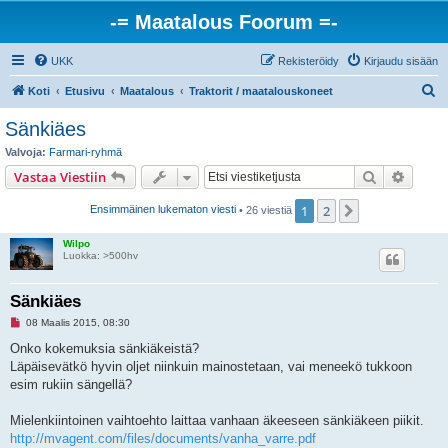
-= Maatalous Foorum =-
UKK
Rekisteröidy
Kirjaudu sisään
E
Koti
Etusivu
Maatalous
Traktorit / maatalouskoneet
t
Sänkiäes
s
Valvoja:
Farmari-ryhmä
i
Etsi
Tarken
Vastaa Viestiin
1
2
Seuraava
Ensimmäinen lukematon viesti
• 26 viestiä
Wilpo
Luokka: >500hv
Sänkiäes
L
08 Maalis 2015, 08:30
u
k
Onko kokemuksia sänkiäkeistä?
e
Läpäisevätkö hyvin oljet niinkuin mainostetaan, vai meneekö tukkoon
m
a
esim rukiin sängellä?
t
o
n
Mielenkiintoinen vaihtoehto laittaa vanhaan äkeeseen sänkiäkeen piikit.
v
http://mvagent.com/files/documents/vanha_varre.pdf
i