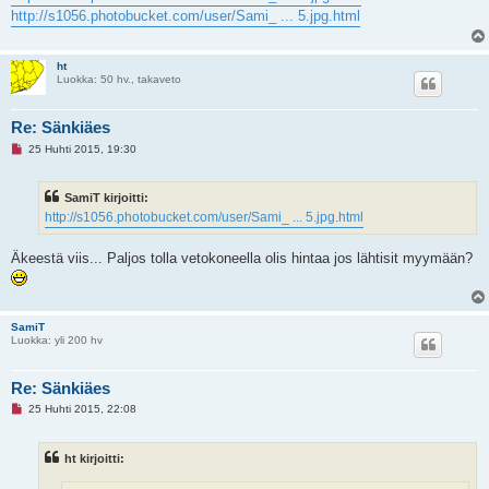
http://s1056.photobucket.com/user/Sami_ ... 5.jpg.html
ht
Luokka: 50 hv., takaveto
Re: Sänkiäes
L
25 Huhti 2015, 19:30
u
k
e
SamiT kirjoitti:
m
a
http://s1056.photobucket.com/user/Sami_ ... 5.jpg.html
t
o
n
Äkeestä viis... Paljos tolla vetokoneella olis hintaa jos lähtisit myymään?
v
i
e
s
t
SamiT
i
Luokka: yli 200 hv
Re: Sänkiäes
L
25 Huhti 2015, 22:08
u
k
e
ht kirjoitti:
m
a
t