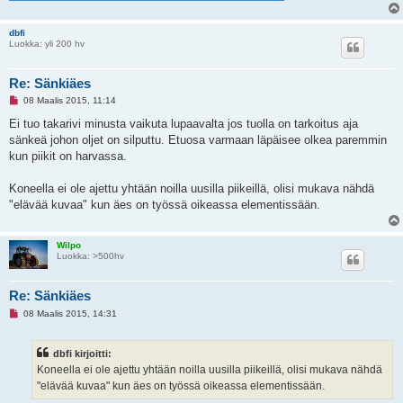
e
s
t
dbfi
i
Luokka: yli 200 hv
Re: Sänkiäes
L
08 Maalis 2015, 11:14
u
k
Ei tuo takarivi minusta vaikuta lupaavalta jos tuolla on tarkoitus aja
e
sänkeä johon oljet on silputtu. Etuosa varmaan läpäisee olkea paremmin
m
a
kun piikit on harvassa.
t
o
n
Koneella ei ole ajettu yhtään noilla uusilla piikeillä, olisi mukava nähdä
v
"elävää kuvaa" kun äes on työssä oikeassa elementissään.
i
e
s
t
Wilpo
i
Luokka: >500hv
Re: Sänkiäes
L
08 Maalis 2015, 14:31
u
k
e
dbfi kirjoitti:
m
a
Koneella ei ole ajettu yhtään noilla uusilla piikeillä, olisi mukava nähdä
t
"elävää kuvaa" kun äes on työssä oikeassa elementissään.
o
n