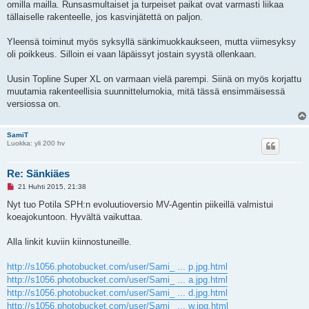
omilla mailla. Runsasmultaiset ja turpeiset paikat ovat varmasti liikaa
m
a
tällaiselle rakenteelle, jos kasvinjätettä on paljon.
t
o
n
Yleensä toiminut myös syksyllä sänkimuokkaukseen, mutta viimesyksy
v
oli poikkeus. Silloin ei vaan läpäissyt jostain syystä ollenkaan.
i
e
s
Uusin Topline Super XL on varmaan vielä parempi. Siinä on myös korjattu
t
i
muutamia rakenteellisia suunnittelumokia, mitä tässä ensimmäisessä
versiossa on.
SamiT
Luokka: yli 200 hv
Re: Sänkiäes
L
21 Huhti 2015, 21:38
u
k
Nyt tuo Potila SPH:n evoluutioversio MV-Agentin piikeillä valmistui
e
koeajokuntoon. Hyvältä vaikuttaa.
m
a
t
Alla linkit kuviin kiinnostuneille.
o
n
v
http://s1056.photobucket.com/user/Sami_ ... p.jpg.html
i
e
http://s1056.photobucket.com/user/Sami_ ... a.jpg.html
s
http://s1056.photobucket.com/user/Sami_ ... d.jpg.html
t
i
http://s1056.photobucket.com/user/Sami_ ... w.jpg.html