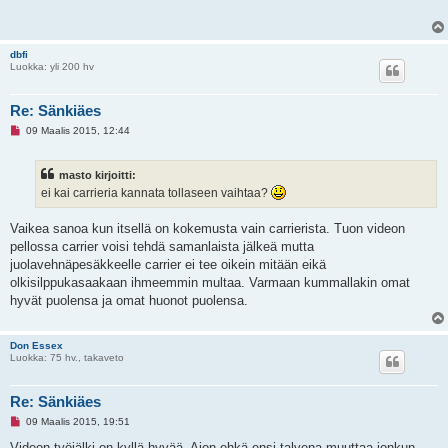
m
a
t
o
dbfi
n
Luokka: yli 200 hv
v
i
e
s
Re: Sänkiäes
t
L
i
09 Maalis 2015, 12:44
u
k
e
masto kirjoitti:
m
a
ei kai carrieria kannata tollaseen vaihtaa?
t
o
n
Vaikea sanoa kun itsellä on kokemusta vain carrierista. Tuon videon
v
pellossa carrier voisi tehdä samanlaista jälkeä mutta
i
e
juolavehnäpesäkkeelle carrier ei tee oikein mitään eikä
s
olkisilppukasaakaan ihmeemmin multaa. Varmaan kummallakin omat
t
i
hyvät puolensa ja omat huonot puolensa.
Don Essex
Luokka: 75 hv., takaveto
Re: Sänkiäes
L
09 Maalis 2015, 19:51
u
k
Videon työjälki on kyllä hyvää. Aion ehkä ensi talvena muuttaa jonkun