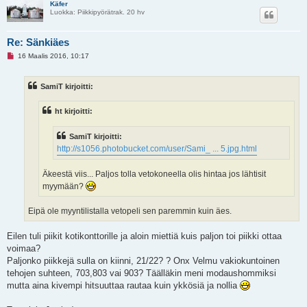
Käfer
Luokka: Piikkipyörätrak. 20 hv
Re: Sänkiäes
L
16 Maalis 2016, 10:17
u
k
e
SamiT kirjoitti:
m
a
t
ht kirjoitti:
o
n
v
SamiT kirjoitti:
i
e
http://s1056.photobucket.com/user/Sami_ ... 5.jpg.html
s
t
i
Äkeestä viis... Paljos tolla vetokoneella olis hintaa jos lähtisit
myymään?
Eipä ole myyntilistalla vetopeli sen paremmin kuin äes.
Eilen tuli piikit kotikonttorille ja aloin miettiä kuis paljon toi piikki ottaa
voimaa?
Paljonko piikkejä sulla on kiinni, 21/22? ? Onx Velmu vakiokuntoinen
tehojen suhteen, 703,803 vai 903? Täälläkin meni modaushommiksi
mutta aina kivempi hitsuuttaa rautaa kuin ykkösiä ja nollia