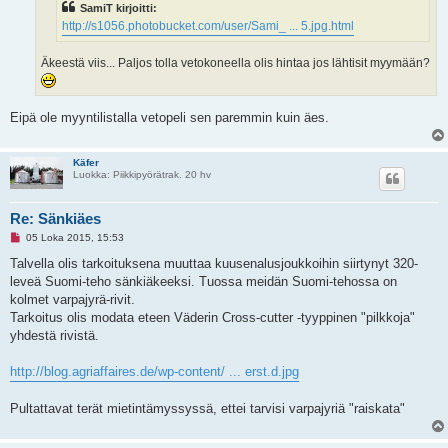
SamiT kirjoitti:
o
n
http://s1056.photobucket.com/user/Sami_ ... 5.jpg.html
v
i
e
Äkeestä viis... Paljos tolla vetokoneella olis hintaa jos lähtisit myymään?
s
t
i
Eipä ole myyntilistalla vetopeli sen paremmin kuin äes.
Käfer
Luokka: Piikkipyörätrak. 20 hv
Re: Sänkiäes
L
05 Loka 2015, 15:53
u
k
Talvella olis tarkoituksena muuttaa kuusenalusjoukkoihin siirtynyt 320-
e
leveä Suomi-teho sänkiäkeeksi. Tuossa meidän Suomi-tehossa on
m
a
kolmet varpajyrä-rivit.
t
Tarkoitus olis modata eteen Väderin Cross-cutter -tyyppinen "pilkkoja"
o
n
yhdestä rivistä.
v
i
e
http://blog.agriaffaires.de/wp-content/ ... erst.d.jpg
s
t
i
Pultattavat terät mietintämyssyssä, ettei tarvisi varpajyriä "raiskata"