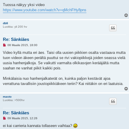
v
Tuossa näkyy yksi video
i
e
https://www.youtube.com/watch?v=qMchFHy8pns
s
t
i
dbfi
Luokka: yli 200 hv
Re: Sänkiäes
L
08 Maalis 2015, 18:00
u
k
Video kyllä mutta eri äes. Taisi olla uusien piikkien osalta vastaava mutta
e
tuon videon äkeen perältä puuttui se rivi vakiopiikkejä joiden seassa vielä
m
a
uusia hanhenjalkoja. Se vaikutti varmalta olkikasojen kerääjältä mutta
t
saahan ne vanhat piikit kaikki pois.
o
n
v
Minkälaisia nuo hanhenjalkaterät on, kuinka paljon kestävät ajoa
i
e
verrattuna tavallisiin joustopiikkiäkeen teriin? Kai niitäkin on eri laatuisia.
s
t
i
masto
Luokka: >500hv
Re: Sänkiäes
L
09 Maalis 2015, 12:26
u
k
ei kai carrieria kannata tollaseen vaihtaa?
e