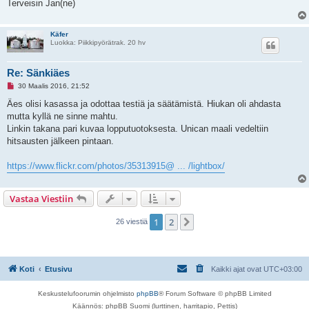
Terveisin Jan(ne)
Käfer
Luokka: Piikkipyörätrak. 20 hv
Re: Sänkiäes
L
30 Maalis 2016, 21:52
u
k
Äes olisi kasassa ja odottaa testiä ja säätämistä. Hiukan oli ahdasta
e
mutta kyllä ne sinne mahtu.
m
a
Linkin takana pari kuvaa lopputuotoksesta. Unican maali vedeltiin
t
hitsausten jälkeen pintaan.
o
n
v
https://www.flickr.com/photos/35313915@ ... /lightbox/
i
e
s
t
Vastaa Viestiin
i
1
2
Seuraava
26 viestiä
Koti
Etusivu
Kaikki ajat ovat
UTC+03:00
Keskustelufoorumin ohjelmisto
phpBB
® Forum Software © phpBB Limited
Käännös: phpBB Suomi (lurttinen, harritapio, Pettis)