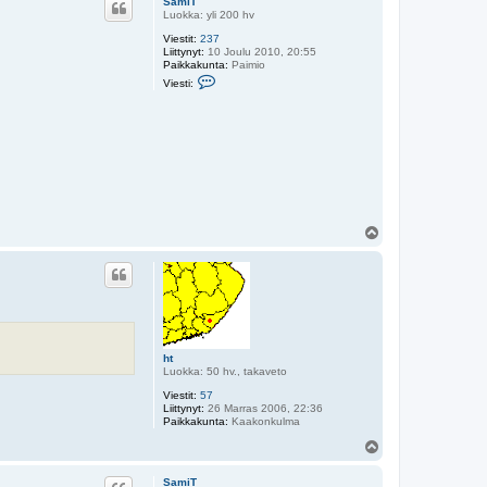
SamiT
s
Luokka: yli 200 hv
Viestit:
237
Liittynyt:
10 Joulu 2010, 20:55
Paikkakunta:
Paimio
V
Viesti:
i
e
s
t
i
S
a
m
i
T
Y
l
ö
s
ht
Luokka: 50 hv., takaveto
Viestit:
57
Liittynyt:
26 Marras 2006, 22:36
Paikkakunta:
Kaakonkulma
Y
l
ö
SamiT