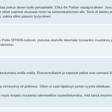
taa jonkun äkeen tuolle periaatteelle. Ehkä 4m Potilan varpajyrä-äkeen. Jossa
vät olleet sopineet etuosaan nosto tai taittomekanismien alle. Siinä oli laitettu p
ä, vaikka olikin pääosin tyytyväinen.
ne Potila SPH430-runkoon, joutunee eturiville tekemään tosiaankin muutoksia 
 valmistuu.
tumatta omilla mailla. Runsasmultaiset ja turpeiset paikat ovat varmasti liik
iimesyksy oli poikkeus. Silloin ei vaan läpäissyt jostain syystä ollenkaan.
n myös korjattu muutamia rakenteellisia suunnittelumokia, mitä tässä ensim