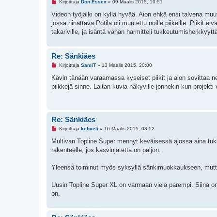
L
Kirjoittaja
Don Essex
»
09 Maalis 2015, 19:51
u
k
Videon työjälki on kyllä hyvää. Aion ehkä ensi talvena muut
e
jossa hinattava Potila oli muutettu noille piikeille. Piikit ei
m
a
takariville, ja isäntä vähän harmitteli tukkeutumisherkkyytt
t
o
n
v
Re: Sänkiäes
i
L
e
Kirjoittaja
SamiT
»
13 Maalis 2015, 20:00
u
s
k
t
Kävin tänään varaamassa kyseiset piikit ja aion sovittaa 
e
i
piikkejä sinne. Laitan kuvia näkyville jonnekin kun projekti
m
a
t
o
n
v
Re: Sänkiäes
i
L
e
Kirjoittaja
kehveli
»
16 Maalis 2015, 08:52
u
s
k
Multivan Topline Super mennyt keväisessä ajossa aina tukkeu
t
e
i
rakenteelle, jos kasvinjätettä on paljon.
m
a
t
Yleensä toiminut myös syksyllä sänkimuokkaukseen, mutta v
o
n
v
Uusin Topline Super XL on varmaan vielä parempi. Siinä o
i
e
on.
s
t
i