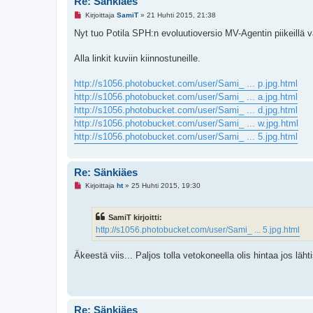
Re: Sänkiäes
L
Kirjoittaja
SamiT
»
21 Huhti 2015, 21:38
u
k
Nyt tuo Potila SPH:n evoluutioversio MV-Agentin piikeillä 
e
m
a
Alla linkit kuviin kiinnostuneille.
t
o
n
http://s1056.photobucket.com/user/Sami_ ... p.jpg.html
v
http://s1056.photobucket.com/user/Sami_ ... a.jpg.html
i
e
http://s1056.photobucket.com/user/Sami_ ... d.jpg.html
s
http://s1056.photobucket.com/user/Sami_ ... w.jpg.html
t
i
http://s1056.photobucket.com/user/Sami_ ... 5.jpg.html
Re: Sänkiäes
L
Kirjoittaja
ht
»
25 Huhti 2015, 19:30
u
k
e
SamiT kirjoitti:
m
a
http://s1056.photobucket.com/user/Sami_ ... 5.jpg.html
t
o
n
Äkeestä viis... Paljos tolla vetokoneella olis hintaa jos lä
v
i
e
s
t
i
Re: Sänkiäes