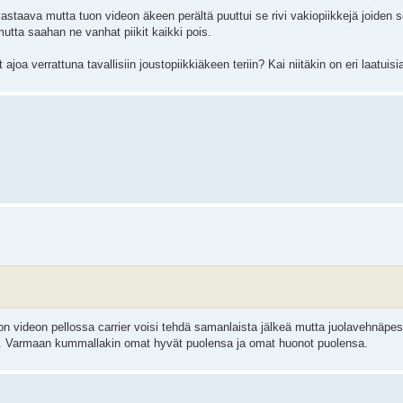
 vastaava mutta tuon videon äkeen perältä puuttui se rivi vakiopiikkejä joiden 
mutta saahan ne vanhat piikit kaikki pois.
joa verrattuna tavallisiin joustopiikkiäkeen teriin? Kai niitäkin on eri laatuisi
n videon pellossa carrier voisi tehdä samanlaista jälkeä mutta juolavehnäpesä
. Varmaan kummallakin omat hyvät puolensa ja omat huonot puolensa.