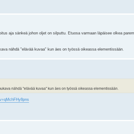
rkoitus aja sänkeä johon oljet on silputtu. Etuosa varmaan läpäisee olkea parem
si mukava nähdä "elävää kuvaa" kun äes on työssä oikeassa elementissään.
lisi mukava nähdä "elävää kuvaa" kun äes on työssä oikeassa elementissään.
h?v=qMchFHy8pns