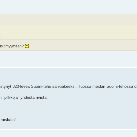
l
ähtisit myymään?
siirtynyt 320-leveä Suomi-teho sänkiäkeeksi. Tuossa meidän Suomi-tehossa o
 "pilkkoja" yhdestä rivistä.
"raiskata"