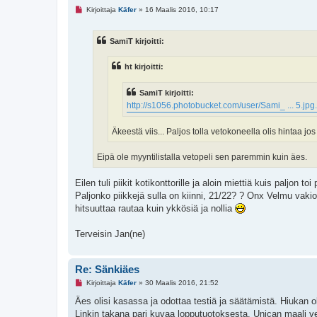
L
Kirjoittaja
Käfer
»
16 Maalis 2016, 10:17
u
k
e
SamiT kirjoitti:
m
a
t
ht kirjoitti:
o
n
v
SamiT kirjoitti:
i
e
http://s1056.photobucket.com/user/Sami_ ... 5.jpg
s
t
i
Äkeestä viis... Paljos tolla vetokoneella olis hintaa j
Eipä ole myyntilistalla vetopeli sen paremmin kuin äes.
Eilen tuli piikit kotikonttorille ja aloin miettiä kuis paljon to
Paljonko piikkejä sulla on kiinni, 21/22? ? Onx Velmu va
hitsuuttaa rautaa kuin ykkösiä ja nollia
Terveisin Jan(ne)
Re: Sänkiäes
L
Kirjoittaja
Käfer
»
30 Maalis 2016, 21:52
u
k
Äes olisi kasassa ja odottaa testiä ja säätämistä. Hiukan o
e
Linkin takana pari kuvaa lopputuotoksesta. Unican maali ved
m