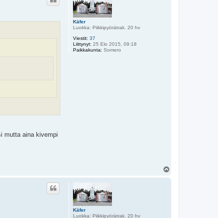
s
Käfer
Luokka: Piikkipyörätrak. 20 hv
Viestit:
37
Liittynyt:
25 Elo 2015, 09:18
Paikkakunta:
Somero
i mutta aina kivempi
Y
l
ö
s
Käfer
Luokka: Piikkipyörätrak. 20 hv