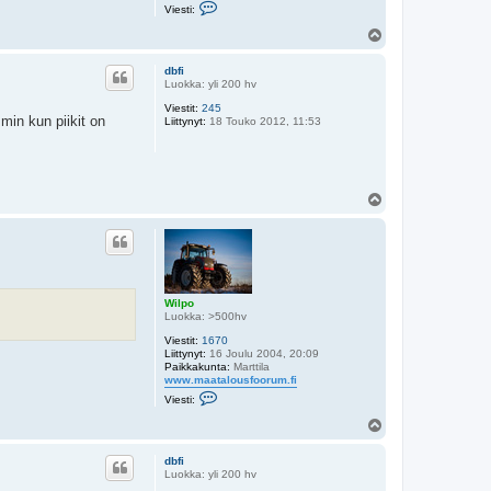
V
Viesti:
i
e
Y
s
l
t
ö
i
dbfi
s
W
Luokka: yli 200 hv
i
Viestit:
245
l
min kun piikit on
Liittynyt:
18 Touko 2012, 11:53
p
o
Y
l
ö
s
Wilpo
Luokka: >500hv
Viestit:
1670
Liittynyt:
16 Joulu 2004, 20:09
Paikkakunta:
Marttila
www.maatalousfoorum.fi
V
Viesti:
i
e
Y
s
l
t
ö
i
dbfi
s
W
Luokka: yli 200 hv
i