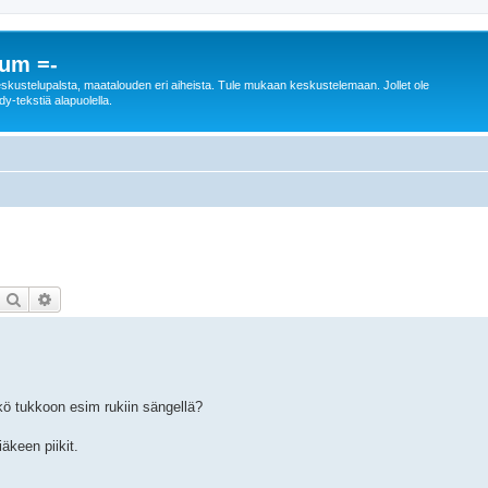
rum =-
n keskustelupalsta, maatalouden eri aiheista. Tule mukaan keskustelemaan. Jollet ole
dy-tekstiä alapuolella.
Etsi
Tarkennettu haku
kö tukkoon esim rukiin sängellä?
äkeen piikit.