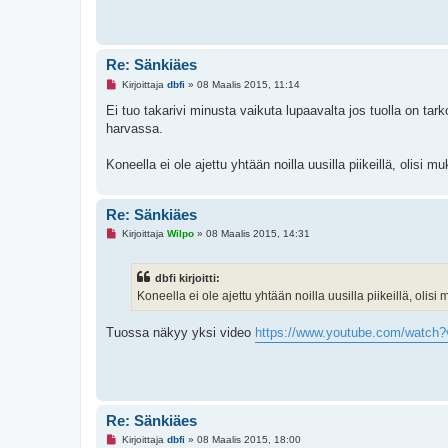
i
e
s
t
i
Re: Sänkiäes
L
Kirjoittaja
dbfi
»
08 Maalis 2015, 11:14
u
k
Ei tuo takarivi minusta vaikuta lupaavalta jos tuolla on ta
e
harvassa.
m
a
t
Koneella ei ole ajettu yhtään noilla uusilla piikeillä, oli
o
n
v
i
Re: Sänkiäes
e
s
L
Kirjoittaja
Wilpo
»
08 Maalis 2015, 14:31
t
u
i
k
e
dbfi kirjoitti:
m
a
Koneella ei ole ajettu yhtään noilla uusilla piikeillä, o
t
o
n
Tuossa näkyy yksi video
https://www.youtube.com/watc
v
i
e
s
t
i
Re: Sänkiäes
L
Kirjoittaja
dbfi
»
08 Maalis 2015, 18:00