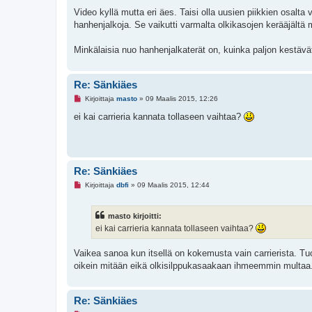
u
k
Video kyllä mutta eri äes. Taisi olla uusien piikkien osalta
e
hanhenjalkoja. Se vaikutti varmalta olkikasojen kerääjältä 
m
a
t
Minkälaisia nuo hanhenjalkaterät on, kuinka paljon kestävät a
o
n
v
i
Re: Sänkiäes
e
s
L
Kirjoittaja
masto
»
09 Maalis 2015, 12:26
t
u
i
k
ei kai carrieria kannata tollaseen vaihtaa?
e
m
a
t
o
n
Re: Sänkiäes
v
i
L
Kirjoittaja
dbfi
»
09 Maalis 2015, 12:44
e
u
s
k
t
e
i
masto kirjoitti:
m
a
ei kai carrieria kannata tollaseen vaihtaa?
t
o
n
Vaikea sanoa kun itsellä on kokemusta vain carrierista. Tuo
v
oikein mitään eikä olkisilppukasaakaan ihmeemmin multaa
i
e
s
t
Re: Sänkiäes
i