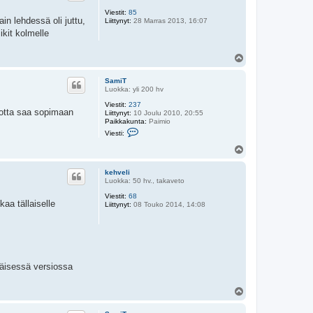
Viestit:
85
in lehdessä oli juttu,
Liittynyt:
28 Marras 2013, 16:07
iikit kolmelle
Y
l
ö
SamiT
s
Luokka: yli 200 hv
Viestit:
237
jotta saa sopimaan
Liittynyt:
10 Joulu 2010, 20:55
Paikkakunta:
Paimio
V
Viesti:
i
e
Y
s
l
t
ö
i
kehveli
s
S
Luokka: 50 hv., takaveto
a
Viestit:
68
m
aa tällaiselle
Liittynyt:
08 Touko 2014, 14:08
i
T
mäisessä versiossa
Y
l
ö