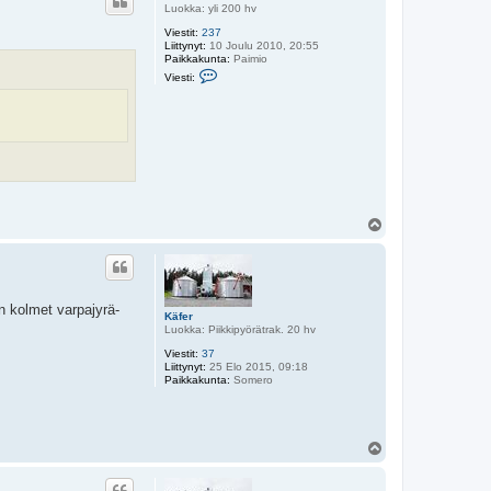
s
Luokka: yli 200 hv
Viestit:
237
Liittynyt:
10 Joulu 2010, 20:55
Paikkakunta:
Paimio
V
Viesti:
i
e
s
t
i
S
a
m
i
T
Y
l
ö
s
n kolmet varpajyrä-
Käfer
Luokka: Piikkipyörätrak. 20 hv
Viestit:
37
Liittynyt:
25 Elo 2015, 09:18
Paikkakunta:
Somero
Y
l
ö