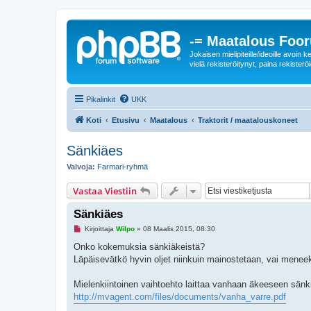
-= Maatalous Foo
Jokaisen mielipiteille/ideoille avoi
vielä rekisteröitynyt, paina rekisteröi
Pikalinkit
UKK
Koti
Etusivu
Maatalous
Traktorit / maatalouskoneet
Sänkiäes
Valvoja:
Farmari-ryhmä
Vastaa Viestiin
Sänkiäes
L
Kirjoittaja
Wilpo
»
08 Maalis 2015, 08:30
u
k
Onko kokemuksia sänkiäkeistä?
e
Läpäisevätkö hyvin oljet niinkuin mainostetaan, vai menee
m
a
t
Mielenkiintoinen vaihtoehto laittaa vanhaan äkeeseen sänki
o
n
http://mvagent.com/files/documents/vanha_varre.pdf
v