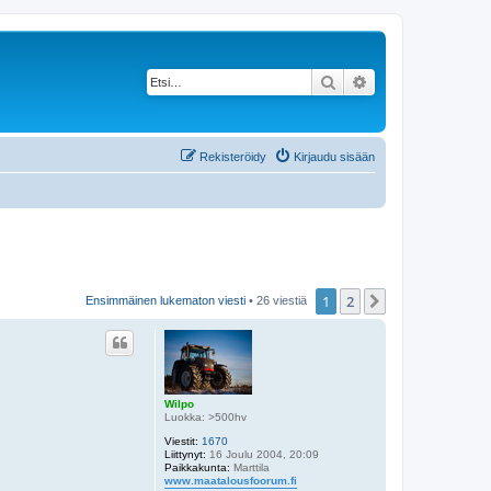
Etsi
Tarkennettu haku
Rekisteröidy
Kirjaudu sisään
1
2
Seuraava
Ensimmäinen lukematon viesti
• 26 viestiä
Wilpo
Luokka: >500hv
Viestit:
1670
Liittynyt:
16 Joulu 2004, 20:09
Paikkakunta:
Marttila
www.maatalousfoorum.fi