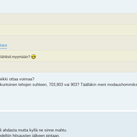
.html
os lähtisit myymään?
i piikki ottaa voimaa?
kiokuntoinen tehojen suhteen, 703,803 vai 903? Täälläkin meni modaushommiks
li ahdasta mutta kyllä ne sinne mahtu.
eltiin hitsausten jälkeen pintaan.