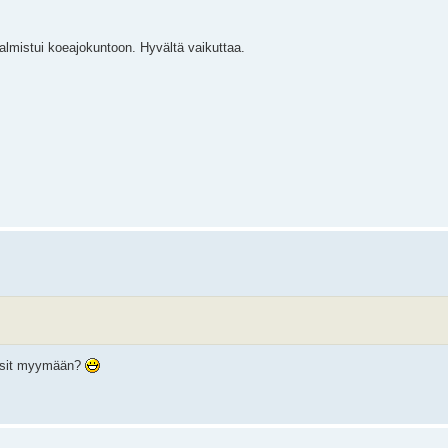
valmistui koeajokuntoon. Hyvältä vaikuttaa.
htisit myymään?