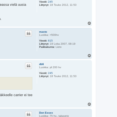
Viestit:
245
l
seassa vielä uusia
Liittynyt:
18 Touko 2012, 11:53
p
o
a.
Y
l
ö
masto
s
Luokka: >500hv
Viestit:
615
Liittynyt:
19 Loka 2007, 08:19
Paikkakunta:
Lieto
Y
l
ö
dbfi
s
Luokka: yli 200 hv
Viestit:
245
Liittynyt:
18 Touko 2012, 11:53
kkeelle carrier ei tee
Y
l
ö
Don Essex
s
Luokka: 75 hv., takaveto