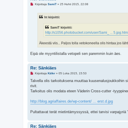
L
Kirjoittaja
SamiT
»
25 Huhti 2015, 22:08
u
k
e
ht kirjoitti:
m
a
t
SamiT kirjoitti:
o
n
http://s1056.photobucket.com/user/Sami_ ... 5.jpg.htm
v
i
e
Äkeestä viis... Paljos tolla vetokoneella olis hintaa jos l
s
t
i
Eipä ole myyntilistalla vetopeli sen paremmin kuin äes.
Re: Sänkiäes
L
Kirjoittaja
Käfer
»
05 Loka 2015, 15:53
u
k
Talvella olis tarkoituksena muuttaa kuusenalusjoukkoihin 
e
rivit.
m
a
Tarkoitus olis modata eteen Väderin Cross-cutter -tyyppinen
t
o
n
http://blog.agriaffaires.de/wp-content/ ... erst.d.jpg
v
i
e
Pultattavat terät mietintämyssyssä, ettei tarvisi varpajyriä 
s
t
i
Re: Sänkiäes