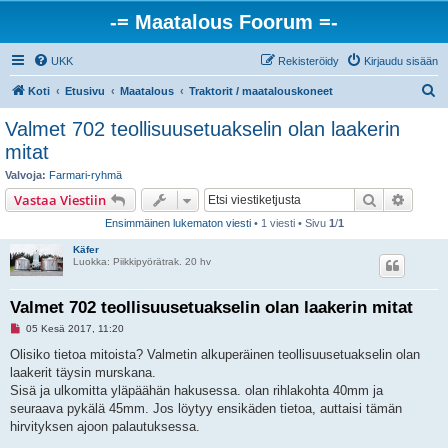
-= Maatalous Foorum =-
UKK
Rekisteröidy
Kirjaudu sisään
E
Koti
Etusivu
Maatalous
Traktorit / maatalouskoneet
t
Valmet 702 teollisuusetuakselin olan laakerin
s
mitat
i
Valvoja:
Farmari-ryhmä
Etsi
Tarken
Vastaa Viestiin
Ensimmäinen lukematon viesti
• 1 viesti • Sivu
1
/
1
Käfer
Luokka: Piikkipyörätrak. 20 hv
Valmet 702 teollisuusetuakselin olan laakerin mitat
L
05 Kesä 2017, 11:20
u
k
Olisiko tietoa mitoista? Valmetin alkuperäinen teollisuusetuakselin olan
e
laakerit täysin murskana.
m
a
Sisä ja ulkomitta yläpäähän hakusessa. olan rihlakohta 40mm ja
t
seuraava pykälä 45mm. Jos löytyy ensikäden tietoa, auttaisi tämän
o
n
hirvityksen ajoon palautuksessa.
v
i