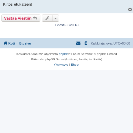
e
Kiitos etukäteen!
s
t
i
Vastaa Viestiin
1 viesti • Sivu
1
/
1
Koti
Etusivu
Kaikki ajat ovat
UTC+03:00
Keskustelufoorumin ohjelmisto
phpBB
® Forum Software © phpBB Limited
Käännös: phpBB Suomi (lurttinen, harritapio, Pettis)
Yksityisyys
|
Ehdot